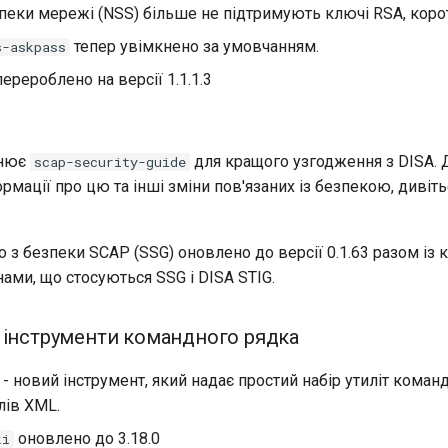
еки мережі (NSS) більше не підтримують ключі RSA, коротш
тепер увімкнено за умовчанням.
s-askpass
ерероблено на версії 1.1.1.3
інює
для кращого узгодження з DISA. 
scap-security-guide
рмації про цю та інші зміни пов'язаних із безпекою, дивіт
 з безпеки SCAP (SSG) оновлено до версії 0.1.63 разом із 
ами, що стосуються SSG і DISA STIG.
 інструменти командного рядка
- новий інструмент, який надає простий набір утиліт коман
лів XML.
оновлено до 3.18.0
ki