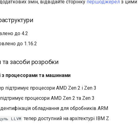
додаткових змін, відвідайте сторінку
першоджерел
з цими 
раструктури
лено до 4.2
влено до 1.16.2
 та засоби розробки
ні з процесорами та машинами
р підтримує процесори AMD Zen 2 і Zen 3
підтримує процесори AMD Zen 2 та Zen 3
ідентифікація обладнання для обробників ARM
тепер доступний на архітектурі IBM Z
дуль LLVM