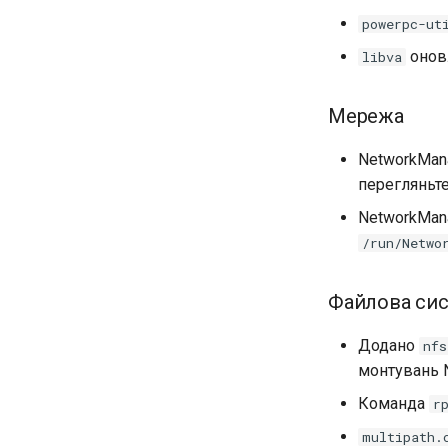
powerpc-ut
оновл
libva
Мережа
NetworkMana
перегляньт
NetworkMana
/run/Netwo
Файлова сис
Додано
nfs
монтувань N
Команда
r
multipath.