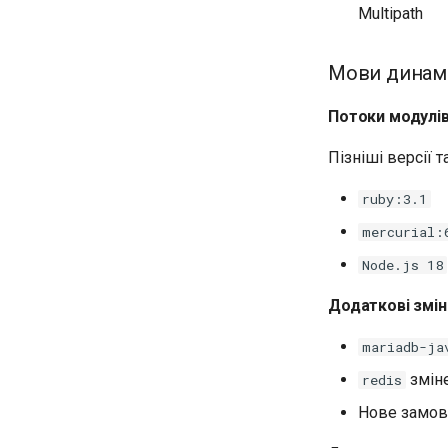
Multipath
Мови динамі
Потоки модулі
Пізніші версії 
ruby:3.1
mercurial:
Node.js 18
Додаткові змін
mariadb-ja
зміне
redis
Нове замов