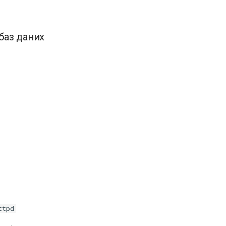
баз даних
ttpd