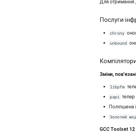
Для отримання 
Послуги інф
онов
chrony
оно
unbound
Компілятори
Зміни, пов'яза
тепе
libpfm
тепер 
papi
Поліпшена 
Золотий мо
GCC Toolset 12