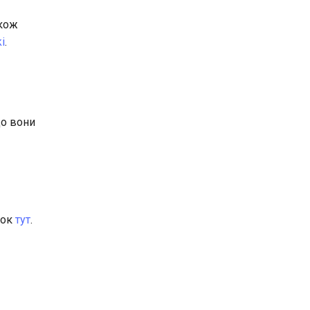
акож
i
.
що вони
сок
тут
.