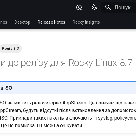
Пошук роз
English
nes
Desktop
Release Notes
Rocky Insights
Ukrainian
Deutsch
Реліз 8.7
Français
 до релізу для Rocky Linux 8.7
Español
Italian
日本語
а ISO
한국어
SO не містить репозиторію AppStream. Це означає, що пакети
简体中文
AppStream, будуть відсутні після встановлення за допомого
SO. Приклади таких пакетів включають - rsyslog, policycoreu
і. Це не помилка, і її можна очікувати.