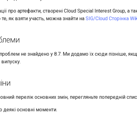
ії про артефакти, створені Cloud Special Interest Group, а т
те, як взяти участь, можна знайти на
SIG/Cloud Сторінка Wik
облеми
проблем не знайдено у 8.7. Ми додамо їх сюди пізніше, як
я випуску.
іни
овний перелік основних змін, перегляньте попередній спи
 деякі основні моменти.