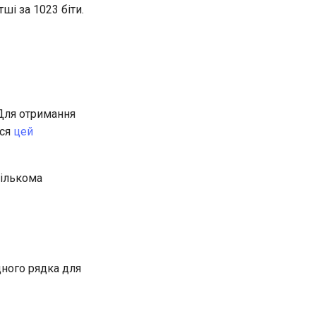
і за 1023 біти.
Для отримання
ься
цей
кількома
дного рядка для