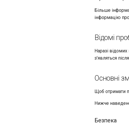
Більше інформац
інформацію про 
Відомі пр
Наразі відомих 
з’являться післ
Основні зм
Щоб отримати п
Нижче наведено
Безпека