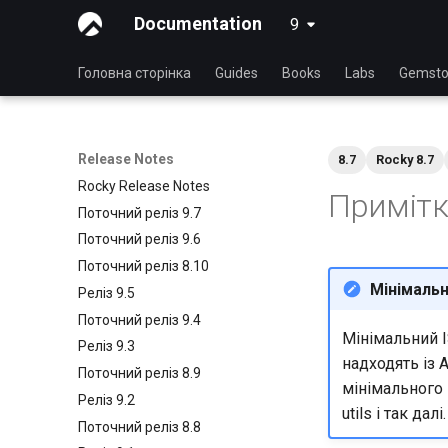
Documentation
9
latest
Головна сторінка
Guides
Books
Labs
Gemsto
Release Notes
8.7
Rocky 8.7
Rocky Release Notes
Примітки
Поточний реліз 9.7
Поточний реліз 9.6
Поточний реліз 8.10
Мінімальн
Реліз 9.5
Поточний реліз 9.4
Мінімальний I
Реліз 9.3
надходять із 
Поточний реліз 8.9
мінімального I
Реліз 9.2
utils і так дал
Поточний реліз 8.8