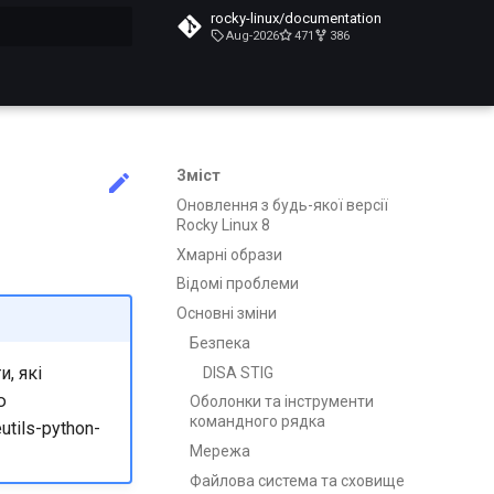
rocky-linux/documentation
Aug-2026
471
386
почато
Зміст
Оновлення з будь-якої версії
Rocky Linux 8
Хмарні образи
Відомі проблеми
Основні зміни
Безпека
, які
DISA STIG
ю
Оболонки та інструменти
командного рядка
tils-python-
Мережа
Файлова система та сховище