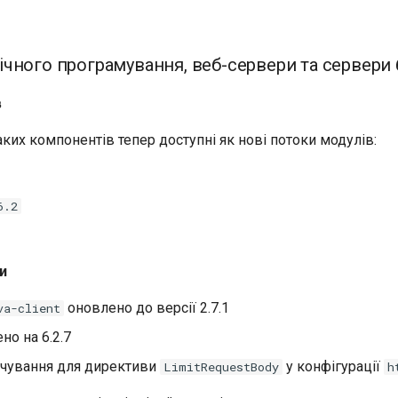
чного програмування, веб-сервери та сервери 
в
таких компонентів тепер доступні як нові потоки модулів:
6.2
и
оновлено до версії 2.7.1
va-client
но на 6.2.7
чування для директиви
у конфігурації
LimitRequestBody
h