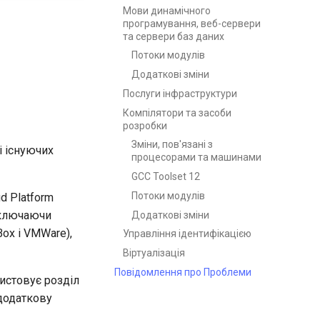
Мови динамічного
програмування, веб-сервери
та сервери баз даних
Потоки модулів
Додаткові зміни
Послуги інфраструктури
Компілятори та засоби
розробки
Зміни, пов'язані з
і існуючих
процесорами та машинами
GCC Toolset 12
Потоки модулів
ud Platform
включаючи
Додаткові зміни
lBox і VMWare),
Управління ідентифікацією
Віртуалізація
Повідомлення про Проблеми
ристовує розділ
додаткову