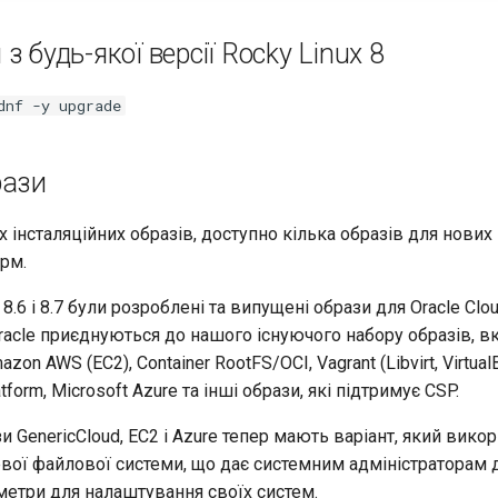
з будь-якої версії Rocky Linux 8
dnf -y upgrade
рази
 інсталяційних образів, доступно кілька образів для нових 
рм.
8.6 і 8.7 були розроблені та випущені образи для Oracle Clo
Oracle приєднуються до нашого існуючого набору образів, 
azon AWS (EC2), Container RootFS/OCI, Vagrant (Libvirt, Virtua
tform, Microsoft Azure та інші образи, які підтримує CSP.
зи GenericCloud, EC2 і Azure тепер мають варіант, який вико
вої файлової системи, що дає системним адміністраторам 
аметри для налаштування своїх систем.