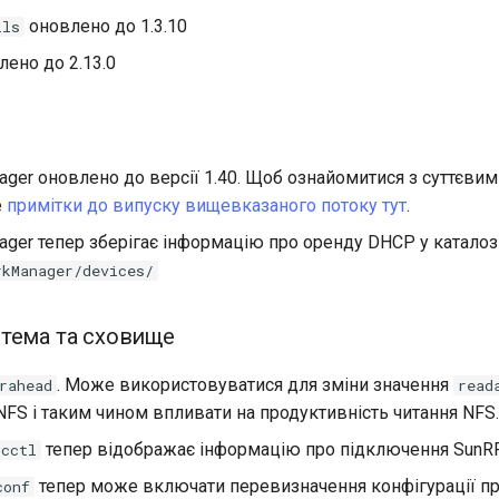
оновлено до 1.3.10
ils
ено до 2.13.0
ger оновлено до версії 1.40. Щоб ознайомитися з суттєвим
е
примітки до випуску вищевказаного потоку тут
.
ger тепер зберігає інформацію про оренду DHCP у каталоз
rkManager/devices/
тема та сховище
. Може використовуватися для зміни значення
rahead
read
FS і таким чином впливати на продуктивність читання NFS.
тепер відображає інформацію про підключення SunR
pcctl
тепер може включати перевизначення конфігурації п
conf