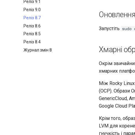
Реліз 9.1
Реліз 9.0
Оновлення 
Реліз 8.7
Реліз 8.6
Запустіть
sudo 
Реліз 8.5
Реліз 8.4
Хмарні об
Журнал змін 8
Окрім звичайних
хмарних платфо
Між Rocky Linux 
(OCP). Образи 
GenericCloud, Am
Google Cloud Pla
Крім того, обра
LVM для корене
гнучкість і пар