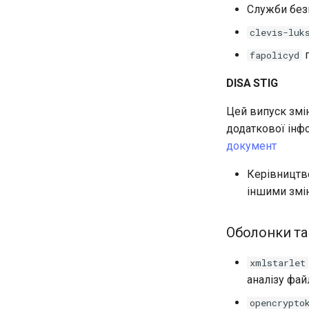
Служби безп
clevis-luk
п
fapolicyd
DISA STIG
Цей випуск зм
додаткової інфо
документ
Керівництво
іншими змін
Оболонки та
xmlstarlet
аналізу фай
opencrypto