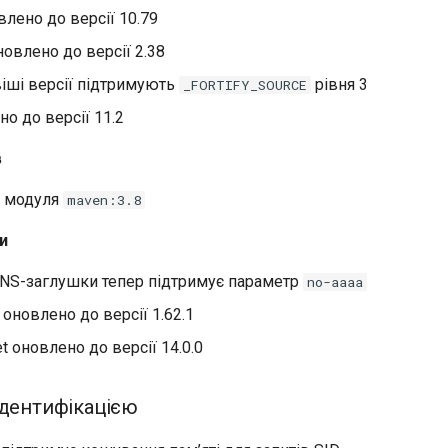
влено до версії 10.79
овлено до версії 2.38
віші версії підтримують
рівня 3
_FORTIFY_SOURCE
о до версії 11.2
в
к модуля
maven:3.8
и
NS-заглушки тепер підтримує параметр
no-aaaa
 оновлено до версії 1.62.1
t оновлено до версії 14.0.0
ідентифікацією