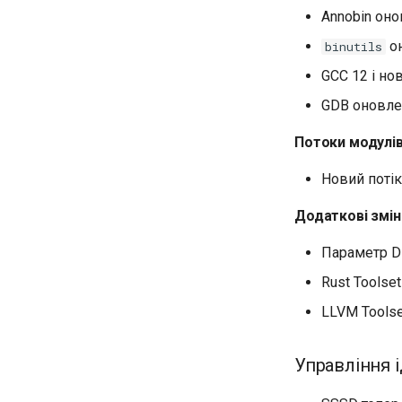
Annobin оно
он
binutils
GCC 12 і но
GDB оновлен
Потоки модулі
Новий поті
Додаткові змін
Параметр D
Rust Toolset
LLVM Toolse
Управління 