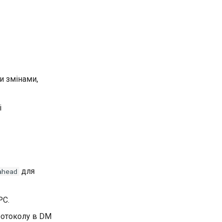
и змінами,
і
для
ahead
PC.
ротоколу в DM