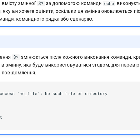
 вмісту змінної
за допомогою команди
виконуєть
$?
echo
, яку ви хочете оцінити, оскільки ця змінна оновлюється п
манди, командного рядка або сценарію.
чення
змінюється після кожного виконання команди, кр
$?
 в змінну, яка буде використовуватися згодом, для перевір
 повідомлення.
access 'no_file': No such file or directory


