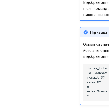
Частина 5.3 Squid
Відображення
Частина 5.3 Squid
після команди
Частина 6. Поштові сервери
виконання ко
Частина 7 Висока доступність
Підказка
Оскільки зна
його значення
відображення
ls no_file

ls: cannot 
result=$?

echo $?

0

echo $result