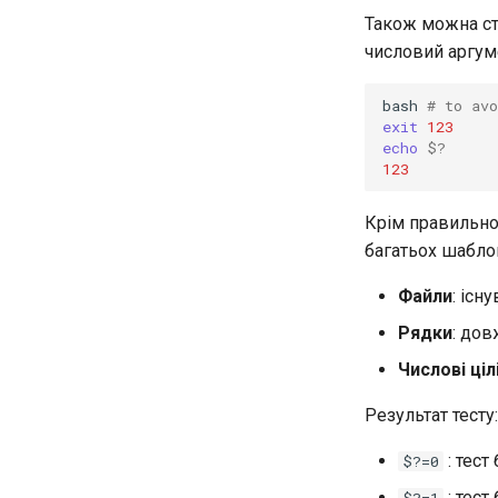
Також можна ст
числовий аргу
bash
# to av
exit
123
echo
$?
123
Крім правильно
багатьох шабло
Файли
: існ
Рядки
: дов
Числові ціл
Результат тесту:
: тест
$?=0
: тест