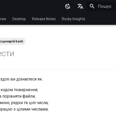
Пошук роз
English
nes
Desktop
Release Notes
Rocky Insights
Ukrainian
Deutsch
сценарій bash
Français
ести
Español
Italian
日本語
зділі ви дізнаєтеся як:
한국어
 кодом повернення;
简体中文
а порівняти файли;
інні, рядки та цілі числа;
рацію з цілими числами;