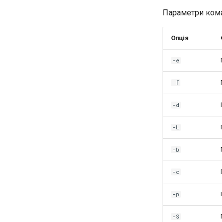
Параметри кома
Опція
-e
-f
-d
-L
-b
-c
-p
-S