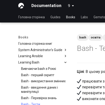
Documentation
9
latest
Головна сторінка
Guides
Books
Labs
Gemsto
Books
bash
освіта
Головна сторінка книг
Bash - Т
System Administrator's Guide
Learning Ansible
Вивчаючи Linux з Rocky
Learning Bash
Введення в Linux
Вивчаючи Ansible з Rocky
Команди Linux
Основи Ansible
Вивчаючи bash з Роккі
Цілі
: В цьому ро
Розширені команди Linux
Ansible. Середній рівень
Bash - перший скрипт
працювати з
Текстовий редактор VI
Керування файлами
Bash - використання змінних
перевірити т
Керування користувачами
Ansible Galaxy
Bash - введення даних і
маніпуляції
перевірити зм
Файлова система
Розгортання за допомогою
Ansistrano
Bash - Перевірка знань
виконати опе
Менеджер процесів
Великомасштабна
Bash - Тести