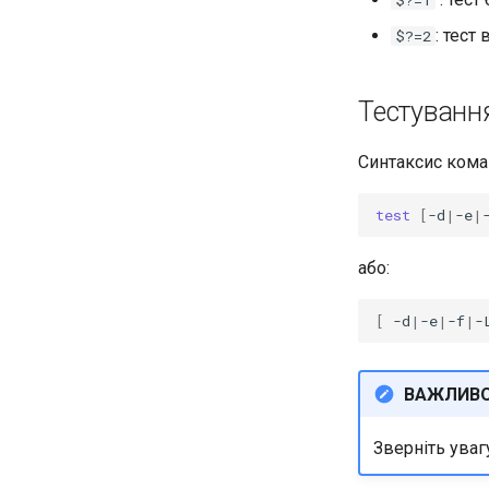
$?=1
: тест
$?=2
Тестуванн
Синтаксис ком
test
[
-d
|
-e
|
або:
[
-d
|
-e
|
-f
|
-
ВАЖЛИВ
Зверніть уваг