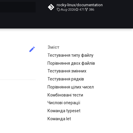
rocky-linux/documentation
Aug-2026
471
386
почато
Зміст
Тестування типу файлу
Порівняння двох файлів
Тестування змінних
Тестування рядків
Порівняння цілих чисел
Комбіновані тести
Числові операції
Команда typeset
Команда let