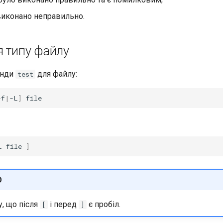
 виконано неправильно.
я типу файлу
анди
для файлу:
test
-f
|
-L
]
L
file
]
О
у, що після
і перед
є пробіл.
[
]