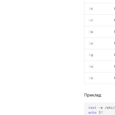
-t
-r
-w
-x
-g
-u
-s
Приклад:
test
-e
echo
$?