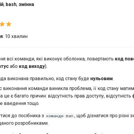
ій
,
bash
,
змінна
ня
: 10 хвилин
ня всі команди, які виконує оболонка, повертають
код пов
атус
або
код виходу
).
да виконана правильно, код стану буде
нульовим
.
с виконання команди виникла проблема, її код стану мати
На це є багато причин: відсутність прав доступу, відсутність 
е введення тощо.
тися до посібника з
, щоб дізнатися про різні 
команди man
даного розробниками.