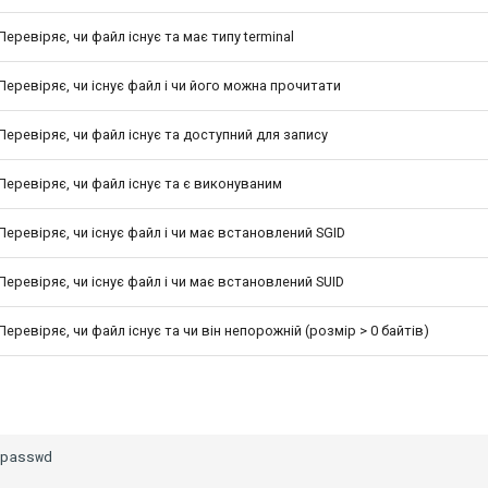
Перевіряє, чи файл існує та має типу terminal
Перевіряє, чи існує файл і чи його можна прочитати
Перевіряє, чи файл існує та доступний для запису
Перевіряє, чи файл існує та є виконуваним
Перевіряє, чи існує файл і чи має встановлений SGID
Перевіряє, чи існує файл і чи має встановлений SUID
Перевіряє, чи файл існує та чи він непорожній (розмір > 0 байтів)