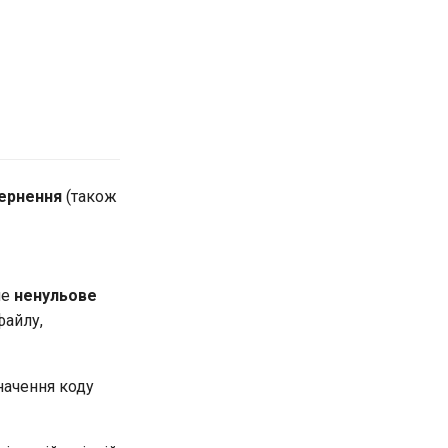
ернення
(також
ме
ненульове
файлу,
значення коду