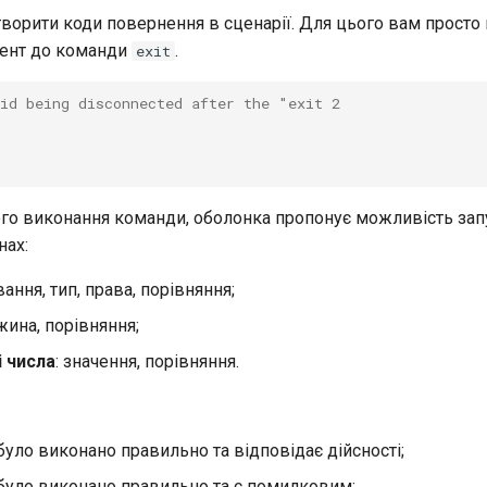
ворити коди повернення в сценарії. Для цього вам просто 
мент до команди
.
exit
oid being disconnected after the "exit 2
го виконання команди, оболонка пропонує можливість запу
нах:
ування, тип, права, порівняння;
жина, порівняння;
і числа
: значення, порівняння.
 було виконано правильно та відповідає дійсності;
 було виконано правильно та є помилковим;