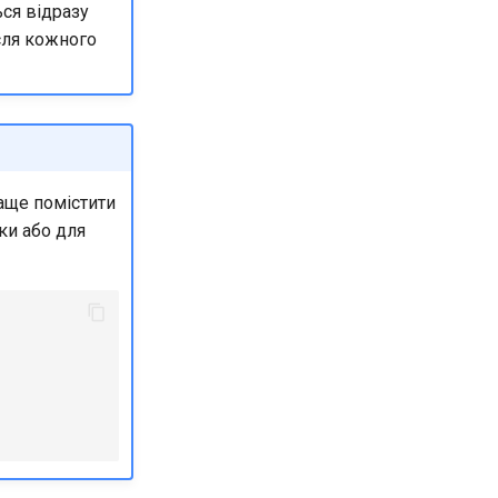
ся відразу
ісля кожного
аще помістити
ки або для