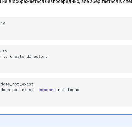
не відображається безпосередньо, але зберігається в спец
ory

e
to
create
does_not_exist

_does_not_exist:
command
not