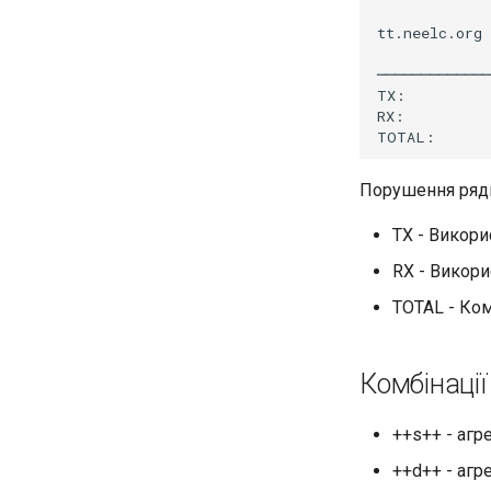
tt.neelc.org
─────────────
TX:
RX:
TOTAL:
Порушення рядк
TX - Викори
RX - Викор
TOTAL - Ко
Комбінації
++s++ - агр
++d++ - агр