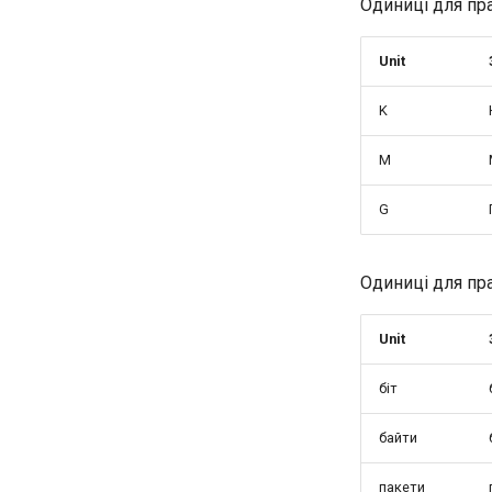
Одиниці для пр
Unit
K
M
G
Одиниці для пр
Unit
біт
байти
пакети