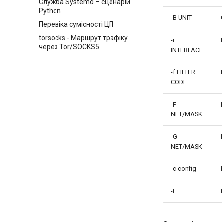
Служба Systemd – сценарій
Fork and Branch Git workflow
Python
-B UNIT
Використання git pull і git
Перевіка сумісності ЦП
fetch
torsocks - Маршрут трафіку
-i
Додавання віддаленого
через Tor/SOCKS5
INTERFACE
репозиторію за допомогою
git CLI
-f FILTER
Відстеження та не
CODE
слідкування за гілками в Git
-F
NET/MASK
-G
NET/MASK
-c config
-t