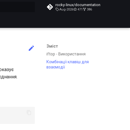
rocky-linux/documentation
Aug-2026
471
386
почато
Зміст
iftop - Використання
Комбінації клавіш для
взаємодії
оказує
єднання.