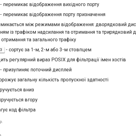
 - перемикає відображення вихідного порту
 - перемикає відображення порту призначення
ремикається між режимами відображення: дворядковий дис
ням із трафіком надсилання та отримання та трирядковий 
 отримання та загального трафіку
- сортує за 1-м, 2-м або 3-м стовпцем
3
дить регулярний вираз POSIX для фільтрації імен хостів
 - призупиняє поточний дисплей
орожує загальну кількість пропускної здатності
кручується вниз
кручується вгору
агує код фільтра
р.
n