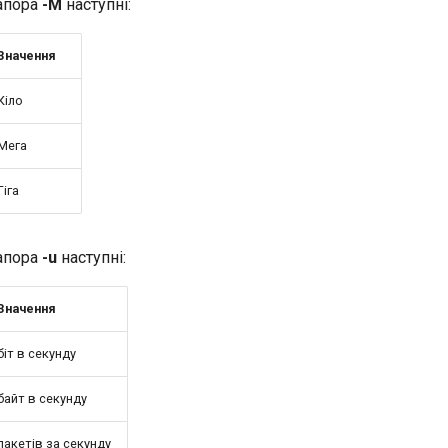
апора
-M
наступні:
Значення
Кіло
Мега
Гіга
апора
-u
наступні:
Значення
біт в секунду
байт в секунду
пакетів за секунду