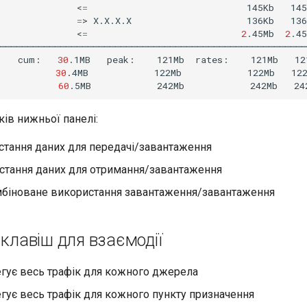
<
=
145Kb
145
=
>
X.X.X.X
136Kb
136
<
=
2
.45Mb
2
.45
────────────────────────────────────────────────────────
cum:
30
.1MB
peak:
121Mb
rates:
121Mb
12
30
.4MB
122Mb
122Mb
12
60
.5MB
242Mb
242Mb
24
ів нижньої панелі:
стання даних для передачі/завантаження
истання даних для отримання/завантаження
мбіноване використання завантаження/завантаження
 клавіш для взаємодії
егує весь трафік для кожного джерела
егує весь трафік для кожного пункту призначення