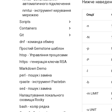
Нижче наведено
автоматичного підключення
nmtui - інструмент керування
Опції
мережею
Scripts
-n
Containers
NoSleep.sh - простий сценарій
налаштування
Git
Docker - Інсталяція
-N
bash - Script Stub (заглушка
dnf - команда обміну
Podman
Встановлення та
сценарію)
налаштування GitHub CLI на
Простий Gemstone шаблон
-p
Rocky Linux
htop - Управління процесами
Перший внесок у
-P
https - генерація ключів RSA
документацію Rocky Linux
через CLI
Markdown Demo
-l
Редагування або зміна назви
perl - пошук і заміна
існуючого запиту через CLI
rpaste - інструмент Pastebin
-b
Редагування або зміна назви
sed - пошук і заміна
наявного запиту на
витягування через
-m LIMIT
Налаштування локального
github.com
сховища Rocky
Робочий процес
bash - колір рядка
розгалуження функції в Git
-u UNIT