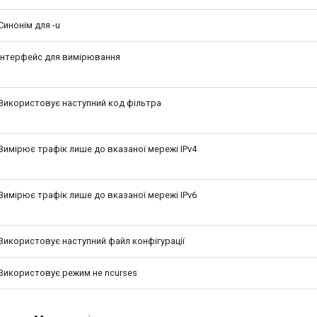
Синонім для -u
Інтерфейс для вимірювання
Використовує наступний код фільтра
Вимірює трафік лише до вказаної мережі IPv4
Вимірює трафік лише до вказаної мережі IPv6
Використовує наступний файл конфігурації
Використовує режим не ncurses