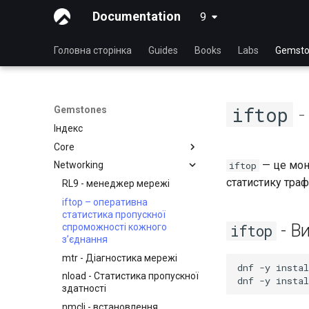
Documentation
9
latest
Головна сторінка
Guides
Books
Labs
Gemsto
-
iftop
Gemstones
Індекс
Core
— це моні
iftop
Networking
Перегляд поточної
конфігурації ядра
статистику траф
RL9 - менеджер мережі
iftop – оперативна
статистика пропускної
- В
спроможності кожного
iftop
з’єднання
mtr - Діагностика мережі
dnf
-y
instal
nload - Статистика пропускної
dnf
-y
instal
здатності
nmcli - встановлення