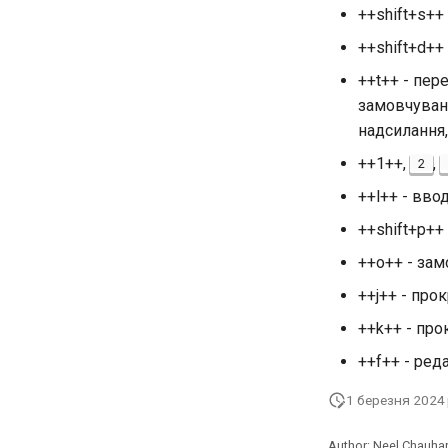
++shift+s++
++shift+d++
++t++ - пе
замовчуван
надсилання,
++1++,
,
2
++l++ - вво
++shift+p++
++o++ - зам
++j++ - про
++k++ - про
++f++ - ред
1 березня 2024 
Author: Neel Chauha