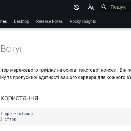
Пошук роз
English
nes
Desktop
Release Notes
Rocky Insights
Ukrainian
Deutsch
 Вступ
Français
Español
тор мережевого трафіку на основі текстової консолі. Він п
Italian
іку та пропускної здатності вашого сервера для кожного з’
日本語
한국어
икористання
简体中文
l
epel-release

l