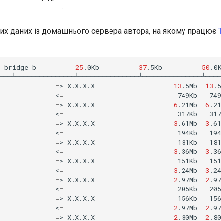
их даних із домашнього сервера автора, на якому працює
n
bridge
b
25
.0Kb
37
.5Kb
50
.0
───┴───────────────┴───────────────┴───────────────┴────
=
>
X.X.X.X
13
.5Mb
13
.5
<
=
749Kb
749
=
>
X.X.X.X
6
.21Mb
6
.21
<
=
317Kb
317
=
>
X.X.X.X
3
.61Mb
3
.61
<
=
194Kb
194
=
>
X.X.X.X
181Kb
181
<
=
3
.36Mb
3
.36
=
>
X.X.X.X
151Kb
151
<
=
3
.24Mb
3
.24
=
>
X.X.X.X
2
.97Mb
2
.97
<
=
205Kb
205
=
>
X.X.X.X
156Kb
156
<
=
2
.97Mb
2
.97
=
>
X.X.X.X
2
.80Mb
2
.80