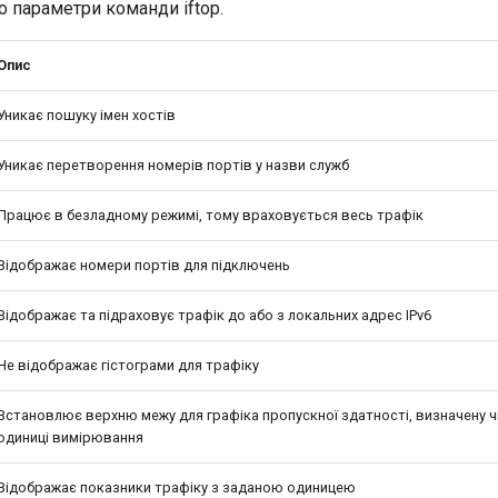
 параметри команди iftop.
Опис
Уникає пошуку імен хостів
Уникає перетворення номерів портів у назви служб
Працює в безладному режимі, тому враховується весь трафік
Відображає номери портів для підключень
Відображає та підраховує трафік до або з локальних адрес IPv6
Не відображає гістограми для трафіку
Встановлює верхню межу для графіка пропускної здатності, визначену ч
одиниці вимірювання
Відображає показники трафіку з заданою одиницею