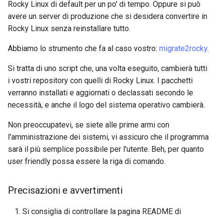
Rocky Linux di default per un po' di tempo. Oppure si può
Lab 11: Provisioning Pod
and Key Signing
Change Log
avere un server di produzione che si desidera convertire in
Network Routes
Capitolo 6. Server mail
bash - Colore della stringa
Rocky Linux senza reinstallare tutto.
Systemd Units Hardening
Rocky Linux Summer of Docs
Lab 12: Smoke Test
Capitolo 7. High availability
Servizio Systemd - Script
2024
Abbiamo lo strumento che fa al caso vostro:
migrate2rocky
.
WireGuard VPN
Python
Si tratta di uno script che, una volta eseguito, cambierà tutti
Lab 13: Cleaning Up
i vostri repository con quelli di Rocky Linux. I pacchetti
Test di compatibilità della
verranno installati e aggiornati o declassati secondo le
CPU
necessità, e anche il logo del sistema operativo cambierà.
torsocks - Instradare il
Non preoccupatevi, se siete alle prime armi con
traffico attraverso
l'amministrazione dei sistemi, vi assicuro che il programma
Tor/SOCKS5
sarà il più semplice possibile per l'utente. Beh, per quanto
user friendly possa essere la riga di comando.
Precisazioni e avvertimenti
Si consiglia di controllare la pagina README di