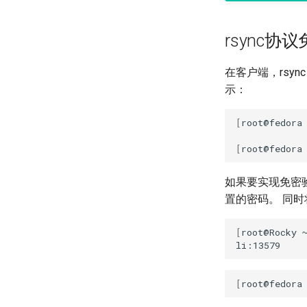
rsync协
在客户端，rsy
示：
[
root@fedora
[
root@fedora
如果要实现免密
置的密码。 同
[
root@Rocky
[
root@fedora