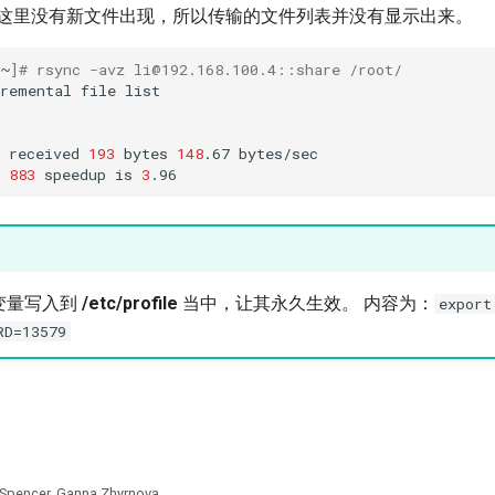
 这里没有新文件出现，所以传输的文件列表并没有显示出来。
~
]
# rsync -avz li@192.168.100.4::share /root/
cremental
file
list

received
193
bytes
148
.67
bytes/sec

883
speedup
is
3
变量写入到
/etc/profile
当中，让其永久生效。 内容为：
export
RD=13579
 Spencer, Ganna Zhyrnova