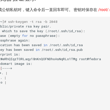
成公钥私钥对，键入命令后一直回车即可。 密钥对保存在
/root/
~
]
# ssh-keygen -t rsa -b 2048
ublic/private
rsa
key
pair.

which
to
save
the
key
(
/root/.ssh/id_rsa
)
:

ase
(
empty
for
no
passphrase
)
:

assphrase
again:

ication
has
been
saved
in
/root/.ssh/id_rsa

key
has
been
saved
in
/root/.ssh/id_rsa.pub

erprint
is:

tWeRhQIqzTORLaqy18nKnQOFNDhoAsNqRLo1TMg
root@fedora

ndomart
image
is:

8
]
+.
|
o.
|
.o
|
|