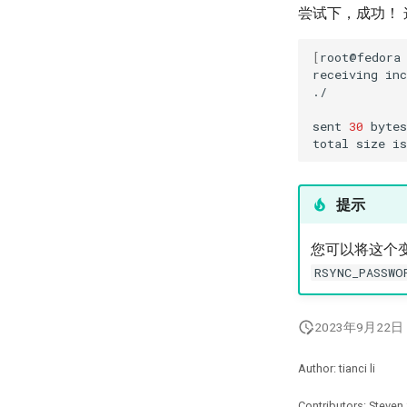
尝试下，成功！
[
root@fedora
receiving
in
./

sent
30
bytes
total
size
is
提示
您可以将这个
RSYNC_PASSWO
2023年9月22日
Author: tianci li
Contributors: Steven