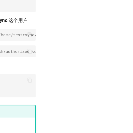
sync
这个用户
/home/testrsync/
sh/authorized_keys