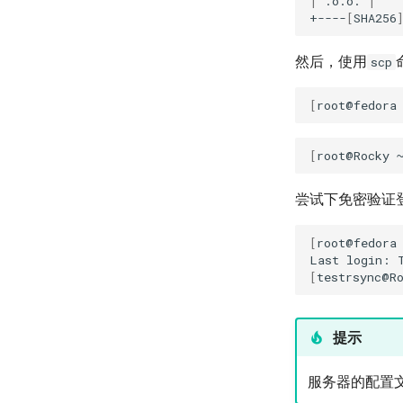
|
.o.o.
|
Part 4.1 Database servers
Setup
Plugins
Built-In Plugins
Appendix A - Workstation
+----
[
SHA256
MariaDB
Setup
Plugins Manager
Overview
Part 4.2 Database Servers
NvChad UI
Markdown Preview
MySQL
然后，使用
scp
Using NvChad
Project Manager
Part 4.3 MariaDB database
replication
[
root@fedora
NvimTree
Part 5. Load balancing, caching
and proxyfication
[
root@Rocky
Part 5.1 HAProxy
Part 5.2 Varnish
尝试下免密验证
Part 5.3 Squid
Part 6. Mail servers
[
root@fedora
Last
login:
Part 7. High availability
[
testrsync@R
提示
服务器的配置