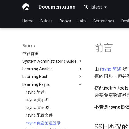
Documentation
10
latest
latest
Home
Guides
Books
Labs
Gemstones
Des
前言
Books
书籍首页
System Administrator's Guide
由
rsync 简述
我
Learning Ansible
使用 Rocky 学习 Linux
据的同步，但并
Learning Bash
Linux 简介
Learning Ansible with Rocky
Learning Rsync
Linux 命令
Ansible Basics
Learning bash with Rocky
搭配inotif
高级Linux 命令
Ansible Intermediate
Bash - First script
rsync 简述
需要免密验证登
VI 文本编辑器
File Management
Bash - Using Variables
rsync 演示01
不管是rsync
用户管理
Ansible Galaxy
Bash - Data entry and
rsync 演示02
manipulations
文件系统
Deploy With Ansistrano
rsync 配置文件
Bash - Check your knowledge
进程管理
Large Scale infrastructure
rsync 免密验证登录
SSH协议
Bash - Tests