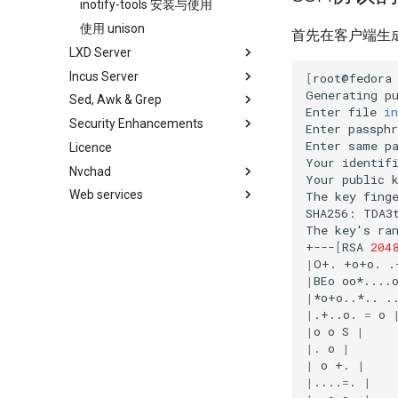
备份和还原
Working With Filters
inotify-tools 安装与使用
Bash - Conditional structures if
系统启动
Management server
使用 unison
首先在客户端生
and case
optimizations
LXD Server
任务管理
Bash - Loops
Working With Jinja Template in
Incus Server
实施网络
Introduction
[
root@fedora
Ansible
Bash - Check your knowledge
Generating
p
Sed, Awk & Grep
软件管理
1 Install and Configuration
Introduction
Appendix-Practical
Enter
file
in
Security Enhancements
特殊权限
2 ZFS Setup
1 Install and Configuration
Sed、Awk 和 Grep ——三剑客
Examples
Enter
passphr
Enter
same
p
Licence
关于 systemd
3 LXD Initialization and User
2 ZFS Setup
正则表达式与通配符
Introduction to PAM and basic
Variables - Use With Logs
Your
identif
Setup
usage
Nvchad
日志管理
3 Incus initialization and user
Grep command
Your
public
4 Firewall Setup
setup
Web services
Conclusions
Sed 命令
Overview
The
key
fing
5 Setting Up and Managing
4 Firewall Setup
SHA256:
TDA3
Awk command
Additional Software
Foreword
Images
The
key
'
s
ra
5 Setting Up and Managing
Install Neovim
Part 1. Files Servers
+---
[
RSA
204
6 Profiles
Images
|
O+.
+o+o.
.
Install NvChad
Part 2. Web Servers
7 Container Configuration
6 Profiles
|
BEo
oo*....
Introduction
Example Config
Options
|
*o+o..*..
.
7 Container Configuration
Part 2.1 Web Servers Apache
|
.+..o.
=
o
Installing Nerd Fonts
8 Container Snapshots
Options
Part 2.2 Web Servers Nginx
|
o
o
S
|
Using vale in NvChad
9 Snapshot Server
8 Container Snapshots
|
.
o
|
Part 3. Application servers
Marksman
10 Automating Snapshots
9 Snapshot Server
|
o
+.
|
Part 4. Database Servers
|
....
=
.
|
NvChad UI
Appendix A - Workstation
10 Automating Snapshots