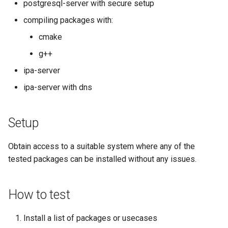
postgresql-server with secure setup
ISOs
compiling packages with:
Kernel
cmake
g++
Migrating cgroups v1 to v2 on
Rocky Linux
ipa-server
ipa-server with dns
Mirror Management
Network
Setup
Package Management
Obtain access to a suitable system where any of the
tested packages can be installed without any issues.
Proxies
How to test
Repositories
Install a list of packages or usecases
Security