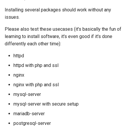
Laboratorio 10:
Desktop
FreeRADIUS RADIUS Serve
Conclusions
Rilascio 8.6
Installing several packages should work without any
Configurazione di kubectl p
with Samba Active Director
Capitolo 6. Server mail
bash - Colore della stringa
issues.
l'accesso remoto
DNS
Release 8.5
OpenVPN
Capitolo 7. High availability
Servizio Systemd - Script
Please also test these usecases (it's basically the fun of
Laboratorio 11: Provisionin
Editors
Python
Release 8.4
learning to install software, it's even good if it's done
delle rotte di rete dei Pod
Autorità di certificazione 
differently each other time):
e firma delle chiavi
Email
Test di compatibilità della
Change Log
Laboratorio 12: Smoke Tes
httpd
CPU
Hardening delle unità
File Sharing Services
Rocky Linux Summer of D
httpd with php and ssl
Laboratorio 13: Pulizia
Systemd
torsocks - Instradare il
2024
nginx
traffico attraverso
Filesystems
Tor/SOCKS5
nginx with php and ssl
VPN WireGuard
Hardware
mysql-server
Scrivere su CD/DVD fisici con
mysql-server with secure setup
Xorriso
HPC
mariadb-server
Interoperability
postgresql-server