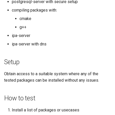
postgresql-server with secure setup
Kernel
compiling packages with:
cmake
Migrating cgroups v1 to v2 on
g++
Rocky Linux
ipa-server
Mirror Management
ipa-server with dns
Network
Setup
Package Management
Obtain access to a suitable system where any of the
Proxies
tested packages can be installed without any issues.
Repositories
How to test
Security
Install a list of packages or usecases