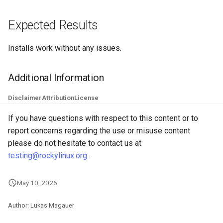
Troubleshooting
Expected Results
Virtualization
Installs work without any issues.
Web
Additional Information
Disclaimer
Attribution
License
If you have questions with respect to this content or to
report concerns regarding the use or misuse content
please do not hesitate to contact us at
testing@rockylinux.org
.
May 10, 2026
Author: Lukas Magauer