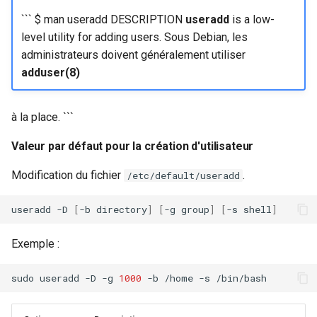
``` $ man useradd DESCRIPTION
useradd
is a low-
level utility for adding users. Sous Debian, les
administrateurs doivent généralement utiliser
adduser(8)
à la place. ```
Valeur par défaut pour la création d'utilisateur
Modification du fichier
.
/etc/default/useradd
useradd
-D
[
-b
directory
]
[
-g
group
]
[
-s
shell
]
Exemple :
sudo
useradd
-D
-g
1000
-b
/home
-s