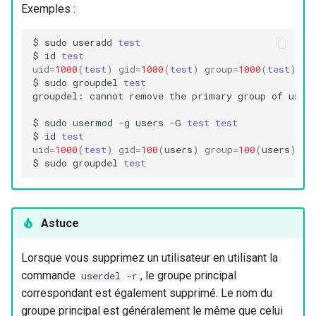
Exemples :
$
sudo
useradd
test
$
id
test
uid
=
1000
(
test
)
gid
=
1000
(
test
)
group
=
1000
(
test
)
$
sudo
groupdel
test
groupdel:
cannot
remove
the
primary
group
of
user
$
sudo
usermod
-g
users
-G
test
test
$
id
test
uid
=
1000
(
test
)
gid
=
100
(
users
)
group
=
100
(
users
)
,10
$
sudo
groupdel
test
Astuce
Lorsque vous supprimez un utilisateur en utilisant la
commande
, le groupe principal
userdel -r
correspondant est également supprimé. Le nom du
groupe principal est généralement le même que celui