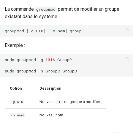
La commande
permet de modifier un groupe
groupmod
existant dans le système.
groupmod
[
-g
GID
]
[
-n
nom
]
Exemple :
sudo
groupmod
-g
1016
GroupP

sudo
groupmod
-n
GroupC
Option
Description
Nouveau
du groupe à modifier.
-g GID
GID
Nouveau nom.
-n name