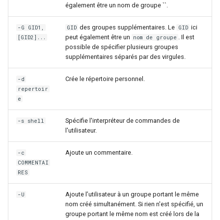
également être un nom de groupe ``.
des groupes supplémentaires. Le
ici
-G GID1,
GID
GID
peut également être un
. Il est
[GID2]...
nom de groupe
possible de spécifier plusieurs groupes
supplémentaires séparés par des virgules.
Crée le répertoire personnel.
-d
repertoir
e
Spécifie l'interpréteur de commandes de
-s shell
l'utilisateur.
Ajoute un commentaire.
-c
COMMENTAI
RES
Ajoute l’utilisateur à un groupe portant le même
-U
nom créé simultanément. Si rien n'est spécifié, un
groupe portant le même nom est créé lors de la