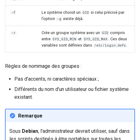
Le système choisit un
si celui précisé par
-f
GID
l’option
existe déjà.
-g
Crée un groupe système avec un
compris
-r
GID
entre
et
. Ces deux
SYS_GID_MIN
SYS_GID_MAX
variables sont définies dans
.
/etc/login.defs
Règles de nommage des groupes :
Pas d’accents, ni caractères spéciaux ;
Différents du nom d’un utilisateur ou fichier système
existant.
Remarque
Sous
Debian
, l'administrateur devrait utiliser, sauf dans
les scripts destinés à être portables sur toutes les