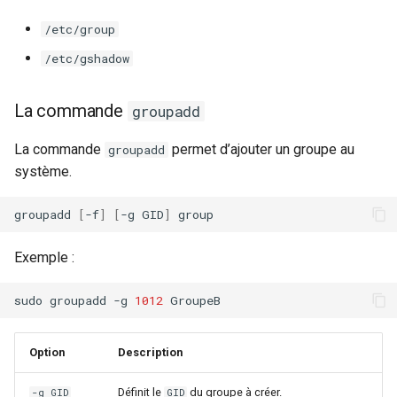
/etc/group
/etc/gshadow
La commande
groupadd
La commande
permet d’ajouter un groupe au
groupadd
système.
groupadd
[
-f
]
[
-g
GID
]
Exemple :
sudo
groupadd
-g
1012
Option
Description
Définit le
du groupe à créer.
-g GID
GID