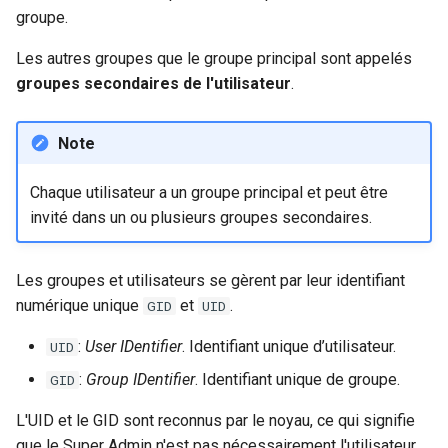
groupe.
Atelier n°10 : Configuration
poste de travail
Mise en place des dépôts
Version 8.6
c
kubectl pour l'accès à
Part 5.2 Varnish
locaux de Rocky
OpenVPN
DNS
Commandes de
Les autres groupes que le groupe principal sont appelés
distance
h
modifications
Version 8.5
groupes secondaires de l'utilisateur
.
Part 5.3 Squid
bash - Couleur de Chaîne
SSH Certificate Authorities
Editors
e
Atelier n°11 :
and Key Signing
La commande chown
Version 8.4
Provisionnement des rout
Chapitre 6 Serveurs de
Note
Service `systemd` - Script
Email
réseau des pods
messagerie
Python
Systemd Units Hardening
La commande chgrp
Journal des modifications
Chaque utilisateur a un groupe principal et peut être
File Sharing Services
Rocky Linux 8
Atelier n°12: Smoke Test
Chapitre 7 Haute disponibilité
Vérification de la
WireGuard VPN
invité dans un ou plusieurs groupes secondaires.
Gestion des invités
Compatibilité CPU
Filesystems
Rocky Linux Summer of D
Atelier n°13 : Nettoyage
La commande gpasswd
2024
Les groupes et utilisateurs se gèrent par leur identifiant
torsocks — Acheminement du
Hardware
numérique unique
et
.
GID
UID
Prérequis
trafic via Tor/SOCKS5
La commande id
HPC
:
User IDentifier
. Identifiant unique d’utilisateur.
UID
Graver sur CD/DVD avec
La commande newgrp
:
Group IDentifier
. Identifiant unique de groupe.
GID
Xorriso
Interoperability
Sécurisation
L'UID et le GID sont reconnus par le noyau, ce qui signifie
ISOs
que le Super Admin n'est pas nécessairement l'utilisateur