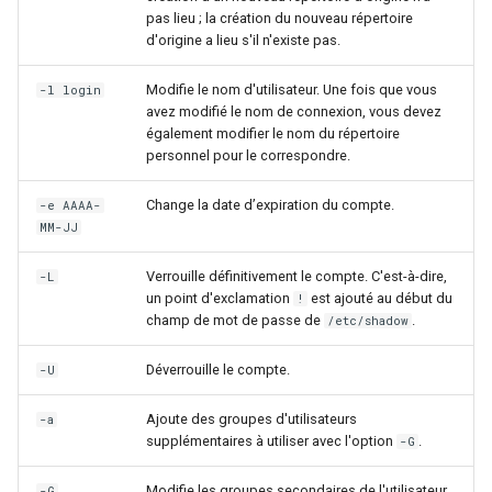
pas lieu ; la création du nouveau répertoire
d'origine a lieu s'il n'existe pas.
Modifie le nom d'utilisateur. Une fois que vous
-l login
avez modifié le nom de connexion, vous devez
également modifier le nom du répertoire
personnel pour le correspondre.
Change la date d’expiration du compte.
-e AAAA-
MM-JJ
Verrouille définitivement le compte. C'est-à-dire,
-L
un point d'exclamation
est ajouté au début du
!
champ de mot de passe de
.
/etc/shadow
Déverrouille le compte.
-U
Ajoute des groupes d'utilisateurs
-a
supplémentaires à utiliser avec l'option
.
-G
Modifie les groupes secondaires de l'utilisateur
-G