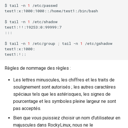
$
tail
-n
1
/etc/passwd

test1:x:1000:1000::/home/test1:/bin/bash

$
tail
-n
1
/etc/shadow

test1:!!:19253:0:99999:7

:::

$
tail
-n
1
/etc/group
;
tail
-n
1
/etc/gshadow

test1:x:1000:

Règles de nommage des règles :
Les lettres minuscules, les chiffres et les traits de
soulignement sont autorisés ; les autres caractères
spéciaux tels que les astérisques, les signes de
pourcentage et les symboles pleine largeur ne sont
pas acceptés.
Bien que vous puissiez choisir un nom d'utilisateur en
majuscules dans RockyLinux, nous ne le