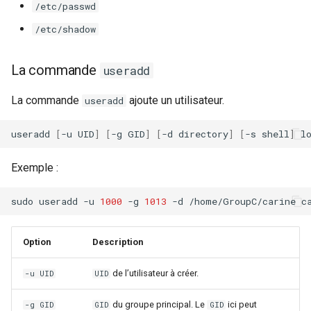
/etc/passwd
/etc/shadow
La commande
useradd
La commande
ajoute un utilisateur.
useradd
useradd
[
-u
UID
]
[
-g
GID
]
[
-d
directory
]
[
-s
shell
]
Exemple :
sudo
useradd
-u
1000
-g
1013
-d
/home/GroupC/carine
Option
Description
de l’utilisateur à créer.
-u UID
UID
du groupe principal. Le
ici peut
-g GID
GID
GID