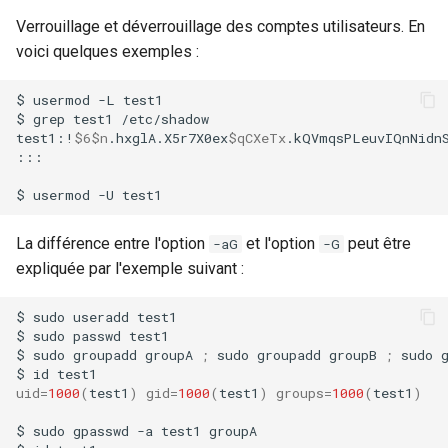
Verrouillage et déverrouillage des comptes utilisateurs. En
voici quelques exemples :
$
usermod
-L
test1

$
grep
test1
/etc/shadow

test1:!
$6$n
.hxglA.X5r7X0ex
$qCXeTx
.kQVmqsPLeuvIQnNidn
:::

$
usermod
-U
La différence entre l'option
et l'option
peut être
-aG
-G
expliquée par l'exemple suivant :
$
sudo
useradd
test1

$
sudo
passwd
test1

$
sudo
groupadd
groupA
;
sudo
groupadd
groupB
;
sudo
$
id
uid
=
1000
(
test1
)
gid
=
1000
(
test1
)
groups
=
1000
(
test1
)
$
sudo
gpasswd
-a
test1
groupA
