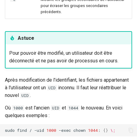
pour écraser les groupes secondaires
précédents.
Astuce
Pour pouvoir être modifié, un utilisateur doit être
déconnecté et ne pas avoir de processus en cours.
Après modification de l'identifiant, les fichiers appartenant
à l'utilisateur ont un
inconnu. Il faut leur réattribuer le
UID
nouvel
.
UID
Où
est l'ancien
et
le nouveau. En voici
1000
UID
1044
quelques exemples :
sudo
find
/
-uid
1000
-exec
chown
1044
:
{}
\;