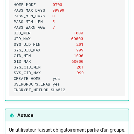
HOME_MODE
0700
PASS_MAX_DAYS
99999
PASS_MIN_DAYS
0
PASS_MIN_LEN
5
PASS_WARN_AGE
7
UID_MIN
1000
UID_MAX
60000
SYS_UID_MIN
201
SYS_UID_MAX
999
GID_MIN
1000
GID_MAX
60000
SYS_GID_MIN
201
SYS_GID_MAX
999
CREATE_HOME
yes

USERGROUPS_ENAB
yes

ENCRYPT_METHOD
Astuce
Un utilisateur faisant obligatoirement partie d’un groupe,