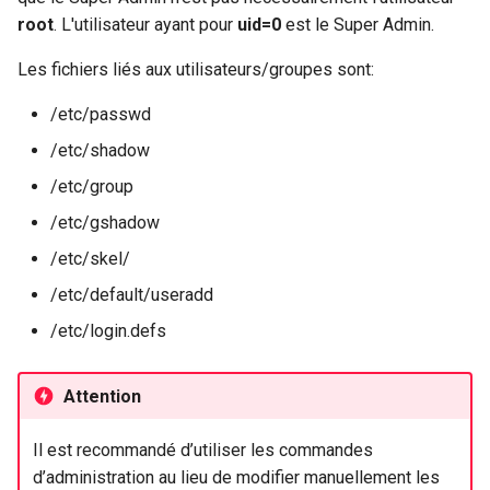
La commande passwd
root
. L'utilisateur ayant pour
uid=0
est le Super Admin.
Kernel
Les fichiers liés aux utilisateurs/groupes sont:
La commande chage
Migrating cgroups v1 to v2 on
/etc/passwd
Rocky Linux
Gestion avancée
/etc/shadow
Mirror Management
Fichier
/etc/group
/etc/default/useradd
/etc/gshadow
Network
Fichier /etc/login.defs
/etc/skel/
Package Management
/etc/default/useradd
Fichier /etc/skel
/etc/login.defs
Proxies
Changement d’identité
Repositories
Attention
La commande su
Security
Il est recommandé d’utiliser les commandes
d’administration au lieu de modifier manuellement les