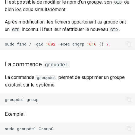
Il est possible de modifier le nom d’un groupe, son
ou
GID
bien les deux simultanément.
Après modification, les fichiers appartenant au groupe ont
un
inconnu. Il faut leur réattribuer le nouveau
.
GID
GID
sudo
find
/
-gid
1002
-exec
chgrp
1016
{}
\;
La commande
groupdel
La commande
permet de supprimer un groupe
groupdel
existant sur le système.
groupdel
Exemple :
sudo
groupdel