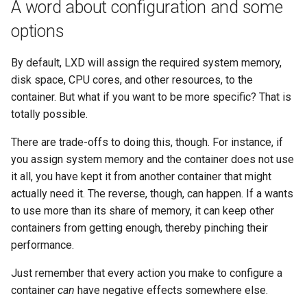
A word about configuration and some
Kernel
options
Migrating cgroups v1 to v2 on
By default, LXD will assign the required system memory,
Rocky Linux
disk space, CPU cores, and other resources, to the
container. But what if you want to be more specific? That is
Mirror Management
totally possible.
There are trade-offs to doing this, though. For instance, if
Network
you assign system memory and the container does not use
it all, you have kept it from another container that might
Package Management
actually need it. The reverse, though, can happen. If a wants
to use more than its share of memory, it can keep other
Proxies
containers from getting enough, thereby pinching their
Repositories
performance.
Just remember that every action you make to configure a
Security
container
can
have negative effects somewhere else.