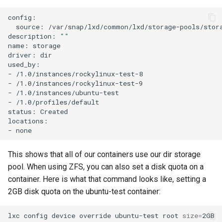
source:
/var/snap/lxd/common/lxd/storage-pools/stora
description:
""
name:
storage

driver:
dir

used_by:

-
/1.0/instances/rockylinux-test-8

-
/1.0/instances/rockylinux-test-9

-
/1.0/instances/ubuntu-test

-
/1.0/profiles/default

status:
Created

locations:

-
This shows that all of our containers use our dir storage
pool. When using ZFS, you can also set a disk quota on a
container. Here is what that command looks like, setting a
2GB disk quota on the ubuntu-test container:
lxc
config
device
override
ubuntu-test
root
size
=