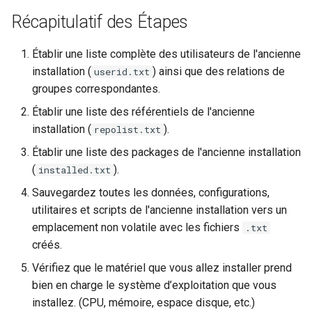
Atelier n°10 : Configuration
poste de travail
sauvegardes
Mise en place des dépôts
Conclusions
Version 8.6
Récapitulatif des Étapes
c
kubectl pour l'accès à
Part 5.2 Varnish
OpenVPN
locaux de Rocky
distance
Conclusion
h
Version 8.5
Établir une liste complète des utilisateurs de l'ancienne
Part 5.3 Squid
SSH Certificate Authorities
bash - Couleur de Chaîne
installation (
) ainsi que des relations de
userid.txt
e
Atelier n°11 :
Disclaimer
and Key Signing
Version 8.4
groupes correspondantes.
Provisionnement des rout
Chapitre 6 Serveurs de
Service `systemd` - Script
Établir une liste des référentiels de l'ancienne
réseau des pods
messagerie
Systemd Units Hardening
Python
Journal des modifications
installation (
).
repolist.txt
Rocky Linux 8
Atelier n°12: Smoke Test
Chapitre 7 Haute disponibil
WireGuard VPN
Vérification de la
Établir une liste des packages de l'ancienne installation
Compatibilité CPU
(
).
Rocky Linux Summer of D
installed.txt
Atelier n°13 : Nettoyage
2024
Sauvegardez toutes les données, configurations,
torsocks — Acheminement du
utilitaires et scripts de l'ancienne installation vers un
Prérequis
trafic via Tor/SOCKS5
emplacement non volatile avec les fichiers
.txt
créés.
Graver sur CD/DVD avec
Vérifiez que le matériel que vous allez installer prend
Xorriso
bien en charge le système d’exploitation que vous
installez. (CPU, mémoire, espace disque, etc.)