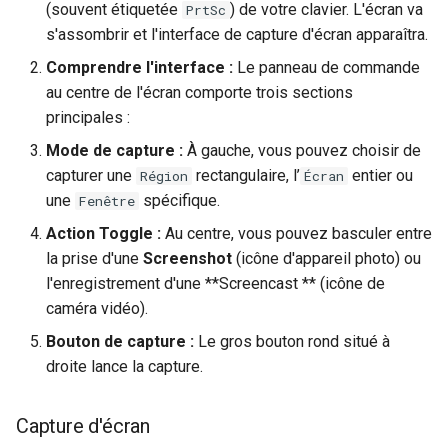
(souvent étiquetée
) de votre clavier. L'écran va
PrtSc
Atelier n°10 : Configuration
poste de travail
Mise en place des dépôts
Conclusions
Version 8.6
s'assombrir et l'interface de capture d'écran apparaîtra.
c
kubectl pour l'accès à
Part 5.2 Varnish
locaux de Rocky
OpenVPN
DNS
distance
Comprendre l'interface :
Le panneau de commande
h
Version 8.5
au centre de l'écran comporte trois sections
Part 5.3 Squid
bash - Couleur de Chaîne
SSH Certificate Authorities
Editors
e
Atelier n°11 :
principales :
and Key Signing
Version 8.4
Provisionnement des rout
Chapitre 6 Serveurs de
Service `systemd` - Script
Email
Mode de capture :
À gauche, vous pouvez choisir de
réseau des pods
messagerie
Python
Systemd Units Hardening
Journal des modifications
capturer une
rectangulaire, l’
entier ou
Région
Écran
File Sharing Services
Rocky Linux 8
une
spécifique.
Fenêtre
Atelier n°12: Smoke Test
Chapitre 7 Haute disponibil
Vérification de la
WireGuard VPN
Action Toggle :
Au centre, vous pouvez basculer entre
Compatibilité CPU
Filesystems
Rocky Linux Summer of D
la prise d'une
Screenshot
(icône d'appareil photo) ou
Atelier n°13 : Nettoyage
2024
l'enregistrement d'une **Screencast ** (icône de
torsocks — Acheminement du
Hardware
caméra vidéo).
Prérequis
trafic via Tor/SOCKS5
HPC
Bouton de capture :
Le gros bouton rond situé à
Graver sur CD/DVD avec
droite lance la capture.
Xorriso
Interoperability
Capture d'écran
ISOs