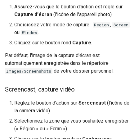
Assurez-vous que le bouton d'action est réglé sur
Kernel
Capture d'écran
(l'icône de l'appareil photo).
Choisissez votre mode de capture :
,
Region
Screen
Migrating cgroups v1 to v2 on
ou
.
Window
Rocky Linux
Cliquez sur le bouton rond
Capture
.
Mirror Management
Par défaut, l'image de la capture d'écran est
automatiquement enregistrée dans le répertoire
Network
de votre dossier personnel.
Images/Screenshots
Package Management
Screencast, capture vidéo
Proxies
Réglez le bouton d'action sur
Screencast
(l'icône de
la caméra vidéo).
Repositories
Sélectionnez la zone que vous souhaitez enregistrer
Security
(« Région » ou « Écran »).
Cliquez sur le bouton circulaire
Capture
pour