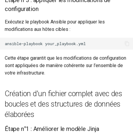
Étape n°3 : appliquer les modifications de
configuration
Kernel
Exécutez le playbook Ansible pour appliquer les
Migrating cgroups v1 to v2 on
modifications aux hôtes cibles :
Rocky Linux
ansible-playbook
Mirror Management
Cette étape garantit que les modifications de configuration
Network
sont appliquées de manière cohérente sur l’ensemble de
votre infrastructure.
Package Management
Proxies
Création d'un fichier complet avec des
boucles et des structures de données
Repositories
élaborées
Security
Étape n°1 : Améliorer le modèle Jinja