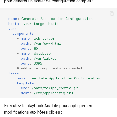
pour générer un fichier de configuration complet :
---
-
name
:
Generate Application Configuration
hosts
:
your_target_hosts
vars
:
components
:
-
name
:
web_server
path
:
/var/www/html
port
:
80
-
name
:
database
path
:
/var/lib/db
port
:
3306
# Add more components as needed
tasks
:
-
name
:
Template Application Configuration
template
:
src
:
/path/to/app_config.j2
dest
:
/etc/app/config.ini
Exécutez le playbook Ansible pour appliquer les
modifications aux hôtes cibles :