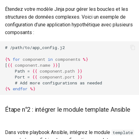
Troubleshooting
Étendez votre modèle Jinja pour gérer les boucles et les
structures de données complexes. Voici un exemple de
Virtualization
configuration d’une application hypothétique avec plusieurs
composants :
Web
# /path/to/app_config.j2
{%
for
component
in
components
%}
[
{{
component.name
}}
]
    Path = 
{{
component.path
}}
    Port = 
{{
component.port
}}
    # Add more configurations as needed
{%
endfor
%}
Étape n°2 : intégrer le module template Ansible
Dans votre playbook Ansible, intégrez le module
template