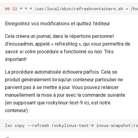
00
22
*
*
*
/usr/local/sbin/refreshcontainers.sh
>
/h
Kernel
Enregistrez vos modifications et quittez l'éditeur.
Migrating cgroups v1 to v2 on
Rocky Linux
Cela créera un journal, dans le répertoire personnel
d'incusadmin, appelé « refreshlog », qui vous permettra de
Mirror Management
savoir si votre procédure a fonctionné ou non. Très
important!
Network
La procédure automatisée échouera parfois. Cela se
produit généralement lorsqu'un conteneur particulier ne
Package Management
parvient pas à se mettre à jour. Vous pouvez relancer
Proxies
manuellement la mise à jour avec la commande suivante
(en supposant que rockylinux-test-9 ici, est notre
Repositories
conteneur) :
Security
lxc
copy
--refresh
rockylinux-test-9