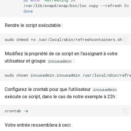
Atelier n°10 : Configuration
/var/lib/snapd/snap/bin/lxc
copy
--refresh
$x
Mise en place des dépôts
Conclusions
Version 8.6
c
done
kubectl pour l'accès à
Part 5.2 Varnish
locaux de Rocky
OpenVPN
DNS
distance
h
Version 8.5
Rendre le script exécutable :
Part 5.3 Squid
bash - Couleur de Chaîne
SSH Certificate Authorities
Editors
e
Atelier n°11 :
and Key Signing
Version 8.4
sudo
chmod
+x
Provisionnement des rout
Chapitre 6 Serveurs de
Service `systemd` - Script
Email
réseau des pods
messagerie
Python
Systemd Units Hardening
Journal des modifications
Modifiez la propriété de ce script en l'assignant à votre
File Sharing Services
Rocky Linux 8
utilisateur et groupe
:
incusadmin
Atelier n°12: Smoke Test
Chapitre 7 Haute disponibilité
Vérification de la
WireGuard VPN
Compatibilité CPU
Filesystems
Rocky Linux Summer of D
sudo
chown
incusadmin.incusadmin
Atelier n°13 : Nettoyage
2024
torsocks — Acheminement du
Hardware
Configurez le crontab pour que l'utilisateur
incusadmin
Prérequis
trafic via Tor/SOCKS5
exécute ce script, dans le cas de notre exemple à 22h :
HPC
Graver sur CD/DVD avec
crontab
Xorriso
Interoperability
Votre entrée ressemblera à ceci :
ISOs