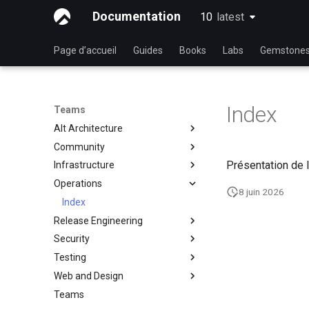
Documentation
10
latest
latest
Page d’accueil
Guides
Books
Labs
Gemstone
Index
Teams
Alt Architecture
Community
Index
Présentation de l
Infrastructure
Team Communautaire
Operations
Rocky Linux Blog Submission
Index
8 juin 2026
Process
Index
Release Engineering
Security
Index
Testing
Index
Web and Design
Test & QA Team
Teams
Adhérent·es
Index