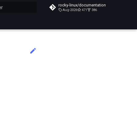
rocky-linux/documentation
Aug-2026
471
386
n de la recherche