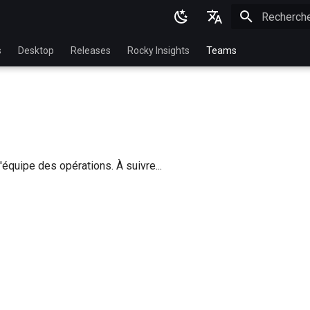
Initialisatio
English
s
Desktop
Releases
Rocky Insights
Teams
Ukrainian
Deutsch
Français
Español
'équipe des opérations. À suivre...
Italian
日本語
한국어
简体中文