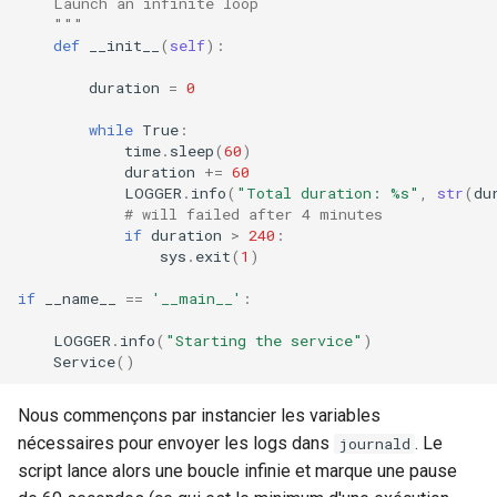
    Launch an infinite loop
    """
Kernel
def
__init__
(
self
):
duration
=
0
Migrating cgroups v1 to v2 on
Rocky Linux
while
True
:
time
.
sleep
(
60
)
duration
+=
60
Mirror Management
LOGGER
.
info
(
"Total duration: 
%s
"
,
str
(
du
# will failed after 4 minutes
Network
if
duration
>
240
:
sys
.
exit
(
1
)
Package Management
if
__name__
==
'__main__'
:
LOGGER
.
info
(
"Starting the service"
)
Proxies
Service
()
Repositories
Nous commençons par instancier les variables
nécessaires pour envoyer les logs dans
. Le
journald
Security
script lance alors une boucle infinie et marque une pause