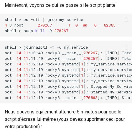
Maintenant, voyons ce qui se passe si le script plante :
shell
>
ps
-elf
|
grep
4
S
root
270267
1
0
80
0
-
82385
-
shell
>
sudo
kill
-9
270267
shell
>
journalctl
-f
-u
my_service

oct.
14
11
:10:49
rocky8
__main__
[
270267
]
:
[
INFO
]
Tota
oct.
14
11
:11:49
rocky8
__main__
[
270267
]
:
[
INFO
]
Tota
oct.
14
11
:12:19
rocky8
systemd
[
1
]
:
my_service.servic
oct.
14
11
:12:19
rocky8
systemd
[
1
]
:
my_service.servic
oct.
14
11
:12:19
rocky8
systemd
[
1
]
:
my_service.servic
oct.
14
11
:12:19
rocky8
systemd
[
1
]
:
my_service.servic
oct.
14
11
:12:19
rocky8
systemd
[
1
]
:
Stopped
My
Service
oct.
14
11
:12:19
rocky8
systemd
[
1
]
:
Started
My
Service
oct.
14
11
:12:19
rocky8
__main__
[
270863
]
:
[
INFO
]
Star
Nous pouvons également attendre 5 minutes pour que le
script s'écrase lui-même (vous devez supprimer ceci pour
votre production) :