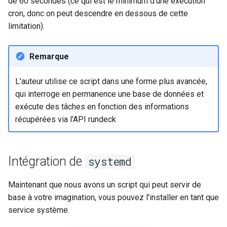
de 60 secondes (ce qui est le minimum d'une exécution
Troubleshooting
cron, donc on peut descendre en dessous de cette
limitation).
Virtualization
Web
Remarque
L'auteur utilise ce script dans une forme plus avancée,
qui interroge en permanence une base de données et
exécute des tâches en fonction des informations
récupérées via l'API rundeck
Intégration de
systemd
Maintenant que nous avons un script qui peut servir de
base à votre imagination, vous pouvez l'installer en tant que
service système.