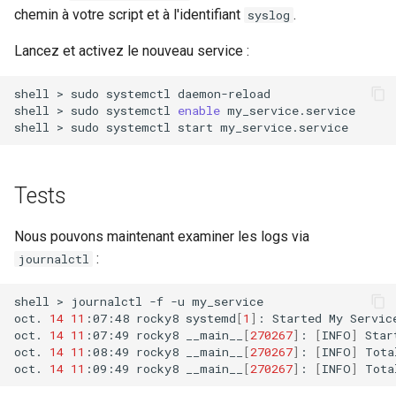
chemin à votre script et à l'identifiant
.
syslog
Lancez et activez le nouveau service :
shell
>
sudo
systemctl
daemon-reload

shell
>
sudo
systemctl
enable
my_service.service

shell
>
sudo
systemctl
start
Tests
Nous pouvons maintenant examiner les logs via
:
journalctl
shell
>
journalctl
-f
-u
my_service

oct.
14
11
:07:48
rocky8
systemd
[
1
]
:
Started
My
Service
oct.
14
11
:07:49
rocky8
__main__
[
270267
]
:
[
INFO
]
Star
oct.
14
11
:08:49
rocky8
__main__
[
270267
]
:
[
INFO
]
Tota
oct.
14
11
:09:49
rocky8
__main__
[
270267
]
:
[
INFO
]
Tota