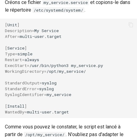
Créons ce fichier
et copions-le dans
my_service.service
le répertoire
.
/etc/systemd/system/
[
Unit
]
Description
=
My
After
=
multi-user.target

[
Service
]
Type
=
Restart
=
ExecStart
=
/usr/bin/python3
WorkingDirectory
=
/opt/my_service/

StandardOutput
=
StandardError
=
SyslogIdentifier
=
my_service

[
Install
]
WantedBy
=
Comme vous pouvez le constater, le script est lancé à
partir de
. N'oubliez pas d'adapter le
/opt/my_service/