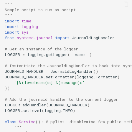
"""
Atelier n°10 : Configuration
poste de travail
Conclusions
Version 8.6
Sample script to run as script
c
kubectl pour l'accès à
Part 5.2 Varnish
OpenVPN
DNS
"""
distance
import
time
h
Version 8.5
import
logging
Part 5.3 Squid
SSH Certificate Authorities
Editors
e
import
sys
Atelier n°11 :
and Key Signing
Version 8.4
from
systemd.journal
import
JournaldLogHandler
Provisionnement des rout
Chapitre 6 Serveurs de
Email
réseau des pods
messagerie
# Get an instance of the logger
Systemd Units Hardening
Journal des modifications
LOGGER
=
logging
.
getLogger
(
__name__
)
File Sharing Services
Rocky Linux 8
Atelier n°12: Smoke Test
Chapitre 7 Haute disponibil
WireGuard VPN
# Instantiate the JournaldLogHandler to hook into sys
JOURNALD_HANDLER
=
JournaldLogHandler
()
Filesystems
Rocky Linux Summer of D
Atelier n°13 : Nettoyage
JOURNALD_HANDLER
.
setFormatter
(
logging
.
Formatter
(
2024
'[
%(levelname)s
] 
%(message)s
'
Hardware
))
Prérequis
# Add the journald handler to the current logger
HPC
LOGGER
.
addHandler
(
JOURNALD_HANDLER
)
LOGGER
.
setLevel
(
logging
.
INFO
)
Interoperability
class
Service
():
# pylint: disable=too-few-public-met
"""
ISOs