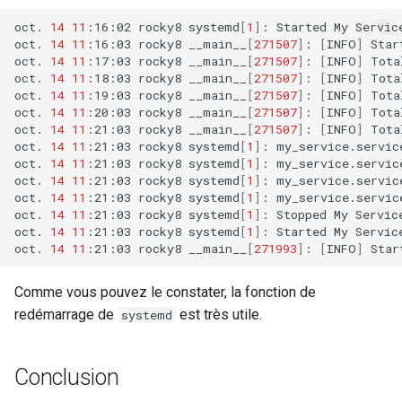
oct.
14
11
:16:02
rocky8
systemd
[
1
]
:
Started
My
Service
oct.
14
11
:16:03
rocky8
__main__
[
271507
]
:
[
INFO
]
Star
oct.
14
11
:17:03
rocky8
__main__
[
271507
]
:
[
INFO
]
Tota
oct.
14
11
:18:03
rocky8
__main__
[
271507
]
:
[
INFO
]
Tota
oct.
14
11
:19:03
rocky8
__main__
[
271507
]
:
[
INFO
]
Tota
oct.
14
11
:20:03
rocky8
__main__
[
271507
]
:
[
INFO
]
Tota
oct.
14
11
:21:03
rocky8
__main__
[
271507
]
:
[
INFO
]
Tota
oct.
14
11
:21:03
rocky8
systemd
[
1
]
:
my_service.servic
oct.
14
11
:21:03
rocky8
systemd
[
1
]
:
my_service.servic
oct.
14
11
:21:03
rocky8
systemd
[
1
]
:
my_service.servic
oct.
14
11
:21:03
rocky8
systemd
[
1
]
:
my_service.servic
oct.
14
11
:21:03
rocky8
systemd
[
1
]
:
Stopped
My
Service
oct.
14
11
:21:03
rocky8
systemd
[
1
]
:
Started
My
Service
oct.
14
11
:21:03
rocky8
__main__
[
271993
]
:
[
INFO
]
Star
Comme vous pouvez le constater, la fonction de
redémarrage de
est très utile.
systemd
Conclusion