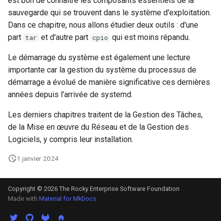
est bon de connaître les composants essentiels de la
sauvegarde qui se trouvent dans le système d'exploitation.
Kernel
Dans ce chapitre, nous allons étudier deux outils : d'une
part
et d'autre part
qui est moins répandu.
tar
cpio
Migrating cgroups v1 to v2 on
Rocky Linux
Le démarrage du système est également une lecture
importante car la gestion du système du processus de
Mirror Management
démarrage a évolué de manière significative ces dernières
années depuis l'arrivée de systemd.
Network
Les derniers chapitres traitent de la Gestion des Tâches,
de la Mise en œuvre du Réseau et de la Gestion des
Package Management
Logiciels, y compris leur installation.
Proxies
1 janvier 2024
Repositories
Copyright © 2026 The Rocky Enterprise Software Foundation
Made with
Material for MkDocs
Security