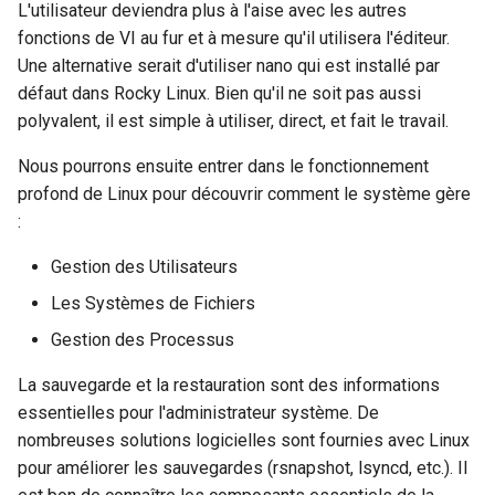
L'utilisateur deviendra plus à l'aise avec les autres
Atelier n°10 : Configuration
poste de travail
Mise en place des dépôts
Version 8.6
fonctions de VI au fur et à mesure qu'il utilisera l'éditeur.
c
kubectl pour l'accès à
Part 5.2 Varnish
locaux de Rocky
OpenVPN
DNS
Une alternative serait d'utiliser nano qui est installé par
distance
h
Version 8.5
défaut dans Rocky Linux. Bien qu'il ne soit pas aussi
Part 5.3 Squid
bash - Couleur de Chaîne
SSH Certificate Authorities
Editors
e
polyvalent, il est simple à utiliser, direct, et fait le travail.
Atelier n°11 :
and Key Signing
Version 8.4
Provisionnement des rout
Chapitre 6 Serveurs de
Service `systemd` - Script
Email
Nous pourrons ensuite entrer dans le fonctionnement
réseau des pods
messagerie
Python
Systemd Units Hardening
Journal des modifications
profond de Linux pour découvrir comment le système gère
File Sharing Services
Rocky Linux 8
:
Atelier n°12: Smoke Test
Chapitre 7 Haute disponibilité
Vérification de la
WireGuard VPN
Compatibilité CPU
Gestion des Utilisateurs
Filesystems
Rocky Linux Summer of D
Atelier n°13 : Nettoyage
2024
Les Systèmes de Fichiers
torsocks — Acheminement du
Hardware
Gestion des Processus
Prérequis
trafic via Tor/SOCKS5
HPC
La sauvegarde et la restauration sont des informations
Graver sur CD/DVD avec
essentielles pour l'administrateur système. De
Xorriso
Interoperability
nombreuses solutions logicielles sont fournies avec Linux
pour améliorer les sauvegardes (rsnapshot, lsyncd, etc.). Il
ISOs