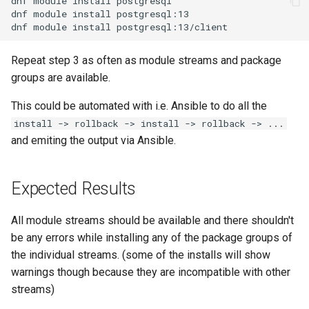
dnf
module
install
postgresql

dnf
module
install
postgresql:13

dnf
module
install
Kernel
Repeat step 3 as often as module streams and package
Migrating cgroups v1 to v2 on
Rocky Linux
groups are available.
This could be automated with i.e. Ansible to do all the
Mirror Management
install -> rollback -> install -> rollback -> ...
and emiting the output via Ansible.
Network
Package Management
Expected Results
Proxies
All module streams should be available and there shouldn't
be any errors while installing any of the package groups of
Repositories
the individual streams. (some of the installs will show
warnings though because they are incompatible with other
Security
streams)