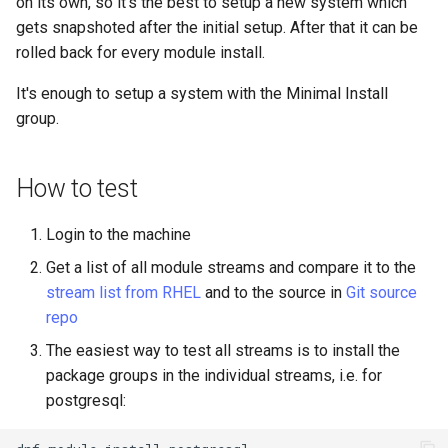
on its own, so it's the best to setup a new system which
Atelier n°10 : Configuration
poste de travail
Mise en place des dépôts
Conclusions
Version 8.6
gets snapshoted after the initial setup. After that it can be
c
kubectl pour l'accès à
Part 5.2 Varnish
locaux de Rocky
OpenVPN
DNS
rolled back for every module install.
distance
h
Version 8.5
Part 5.3 Squid
It's enough to setup a system with the Minimal Install
bash - Couleur de Chaîne
SSH Certificate Authorities
Editors
e
Atelier n°11 :
group.
and Key Signing
Version 8.4
Provisionnement des rout
Chapitre 6 Serveurs de
Service `systemd` - Script
Email
réseau des pods
messagerie
Python
Systemd Units Hardening
Journal des modifications
How to test
File Sharing Services
Rocky Linux 8
Atelier n°12: Smoke Test
Chapitre 7 Haute disponibil
Vérification de la
WireGuard VPN
Login to the machine
Compatibilité CPU
Filesystems
Rocky Linux Summer of D
Atelier n°13 : Nettoyage
Get a list of all module streams and compare it to the
2024
torsocks — Acheminement du
Hardware
stream list from RHEL
and to the source in
Git source
Prérequis
trafic via Tor/SOCKS5
repo
HPC
The easiest way to test all streams is to install the
Graver sur CD/DVD avec
package groups in the individual streams, i.e. for
Xorriso
Interoperability
postgresql:
ISOs