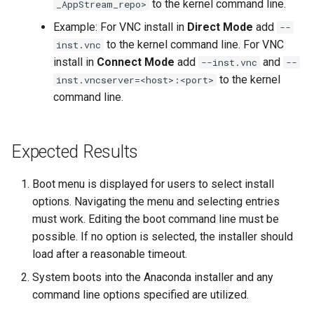
to the kernel command line.
_AppStream_repo>
Example: For VNC install in
Direct Mode
add
Kernel
--
to the kernel command line. For VNC
inst.vnc
Migrating cgroups v1 to v2 on
install in
Connect Mode
add
and
--inst.vnc
--
Rocky Linux
to the kernel
inst.vncserver=<host>:<port>
command line.
Mirror Management
Network
Expected Results
Package Management
Boot menu is displayed for users to select install
options. Navigating the menu and selecting entries
Proxies
must work. Editing the boot command line must be
possible. If no option is selected, the installer should
Repositories
load after a reasonable timeout.
System boots into the Anaconda installer and any
Security
command line options specified are utilized.