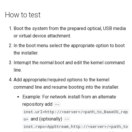
Atelier n°10 : Configuration
poste de travail
Mise en place des dépôts
Conclusions
Version 8.6
c
kubectl pour l'accès à
Part 5.2 Varnish
locaux de Rocky
How to test
OpenVPN
DNS
distance
h
Version 8.5
Part 5.3 Squid
bash - Couleur de Chaîne
SSH Certificate Authorities
Editors
Boot the system from the prepared optical, USB media
e
Atelier n°11 :
and Key Signing
or virtual device attachment.
Version 8.4
Provisionnement des rout
Chapitre 6 Serveurs de
Service `systemd` - Script
Email
In the boot menu select the appropriate option to boot
réseau des pods
messagerie
Python
Systemd Units Hardening
Journal des modifications
the installer.
File Sharing Services
Rocky Linux 8
Atelier n°12: Smoke Test
Interrupt the normal boot and edit the kernel command
Chapitre 7 Haute disponibil
Vérification de la
WireGuard VPN
line.
Compatibilité CPU
Filesystems
Rocky Linux Summer of D
Atelier n°13 : Nettoyage
2024
Add appropriate/required options to the kernel
torsocks — Acheminement du
Hardware
command line and resume booting into the installer.
Prérequis
trafic via Tor/SOCKS5
Example: For network install from an alternate
HPC
repository add
--
Graver sur CD/DVD avec
inst.url=http://<server>/<path_to_BaseOS_rep
Xorriso
Interoperability
and (optionally)
o>
--
inst.repo=AppStream,http://<server>/<path_to
ISOs