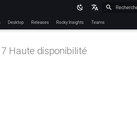
Initialisatio
English
s
Desktop
Releases
Rocky Insights
Teams
Ukrainian
Deutsch
 7 Haute disponibilité
Français
Español
Italian
日本語
한국어
简体中文