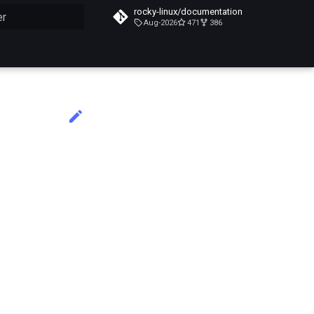
rocky-linux/documentation
Aug-2026
471
386
n de la recherche