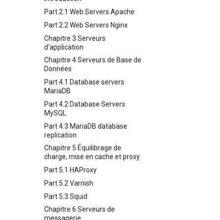
Special permissions
Example Config
Options
Part 2.1 Web Servers Apache
Appendix-Practical
Chapitre 6 : Profils
About systemd
Installing Nerd Fonts
8 Container Snapshots
Examples
Part 2.2 Web Servers Nginx
Chapitre 7 : Options de
Log management
Using vale in NvChad
9 Snapshot Server
Configuration de Conteneur
Variables - Use With Logs
Chapitre 3 Serveurs
Conclusions
Marksman
Chapitre 10 : Automatisation
d'application
Chapitre 8 : Snapshots de
des Snapshots
NvChad UI
Conteneur
Chapitre 4 Serveurs de Base de
Appendix A - Workstation
Plugins
Built-In Plugins
Données
Chapitre 9 : Serveur de
Setup
Snapshot
Plugins Manager
Présentation
Part 4.1 Database servers
MariaDB
Chapitre 10 : Automatisation
NvChad UI
Aperçu de Markdown
des Snapshots
Part 4.2 Database Servers
Using NvChad
Gestionnaire de Projet
MySQL
Annexe A - Mise en place du
NvimTree
poste de travail
Part 4.3 MariaDB database
replication
Chapitre 5 Équilibrage de
charge, mise en cache et proxy
Part 5.1 HAProxy
Part 5.2 Varnish
Part 5.3 Squid
Chapitre 6 Serveurs de
messagerie