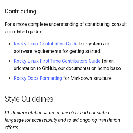
Atelier n°10 : Configuration
poste de travail
Mise en place des dépôts
Conclusions
Version 8.6
c
Contributing
kubectl pour l'accès à
Part 5.2 Varnish
OpenVPN
locaux de Rocky
Links
distance
h
Version 8.5
For a more complete understanding of contributing, consult
Part 5.3 Squid
SSH Certificate Authorities
bash - Couleur de Chaîne
Tables
our related guides:
e
Atelier n°11 :
and Key Signing
Version 8.4
Provisionnement des rout
Chapitre 6 Serveurs de
Service `systemd` - Script
Colors
Rocky Linux Contribution Guide
for system and
réseau des pods
messagerie
Systemd Units Hardening
Python
Journal des modifications
software requirements for getting started.
Headings
Rocky Linux 8
Rocky Linux First Time Contributors Guide
for an
Atelier n°12: Smoke Test
Chapitre 7 Haute disponibil
WireGuard VPN
Vérification de la
orientation to GitHub, our documentation home base.
Compatibilité CPU
Summary
Rocky Linux Summer of D
Atelier n°13 : Nettoyage
Rocky Docs Formatting
for Markdown structure.
2024
torsocks — Acheminement du
Prérequis
trafic via Tor/SOCKS5
Style Guidelines
Graver sur CD/DVD avec
RL documentation aims to use clear and consistent
Xorriso
language for accessibility and to aid ongoing translation
efforts.