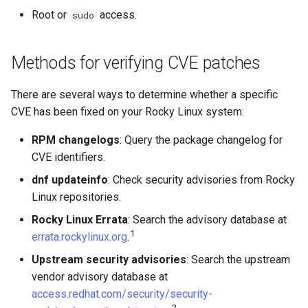
Laboratorio 10:
List available security
Root or
access.
sudo
Conclusions
Rilascio 8.6
Configurazione di kubectl p
advisories
Capitolo 6. Server mail
bash - Colore della stringa
l'accesso remoto
Release 8.5
Methods for verifying CVE patches
List already-installed
Capitolo 7. High availability
Servizio Systemd - Script
Laboratorio 11: Provisionin
security advisories
Python
Release 8.4
There are several ways to determine whether a specific
delle rotte di rete dei Pod
CVE has been fixed on your Rocky Linux system:
Check a specific CVE
Test di compatibilità della
Change Log
Laboratorio 12: Smoke Tes
CPU
RPM changelogs
: Query the package changelog for
Check available security
Rocky Linux Summer of D
CVE identifiers.
Laboratorio 13: Pulizia
updates without installing
torsocks - Instradare il
2024
dnf updateinfo
: Check security advisories from Rocky
traffico attraverso
Understanding RHSA and
Linux repositories.
Tor/SOCKS5
RLSA advisory numbering
Rocky Linux Errata
: Search the advisory database at
Scrivere su CD/DVD fisici con
1
errata.rockylinux.org
.
Advisory type prefixes
Xorriso
Upstream security advisories
: Search the upstream
vendor advisory database at
Where to find Rocky Linux
access.redhat.com/security/security-
advisories
2