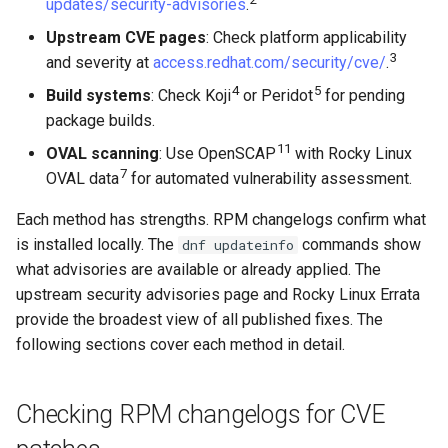
updates/security-advisories
.
Module stream version
Upstream CVE pages
: Check platform applicability
naming
3
and severity at
access.redhat.com/security/cve/
.
4
5
Build systems
: Check Koji
or Peridot
for pending
Anatomy of a modular
package builds.
release string
11
OVAL scanning
: Use OpenSCAP
with Rocky Linux
7
OVAL data
for automated vulnerability assessment.
Why scanners flag these
incorrectly
Each method has strengths. RPM changelogs confirm what
is installed locally. The
commands show
dnf updateinfo
How to verify
what advisories are available or already applied. The
upstream security advisories page and Rocky Linux Errata
Monitoring Rocky Linux build
provide the broadest view of all published fixes. The
systems
following sections cover each method in detail.
Build system URLs
Checking RPM changelogs for CVE
Checking build status in Koji