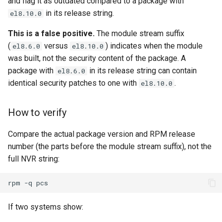
and flag it as outdated compared to a package with
in its release string.
el8.10.0
This is a false positive.
The module stream suffix
(
versus
) indicates when the module
el8.6.0
el8.10.0
was built, not the security content of the package. A
package with
in its release string can contain
el8.6.0
identical security patches to one with
.
el8.10.0
How to verify
Compare the actual package version and RPM release
number (the parts before the module stream suffix), not the
full NVR string:
rpm
-q
If two systems show: