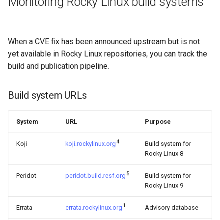
Monitoring Rocky Linux build systems
When a CVE fix has been announced upstream but is not
yet available in Rocky Linux repositories, you can track the
build and publication pipeline.
Build system URLs
System
URL
Purpose
4
Koji
koji.rockylinux.org
Build system for
Rocky Linux 8
5
Peridot
peridot.build.resf.org
Build system for
Rocky Linux 9
1
Errata
errata.rockylinux.org
Advisory database