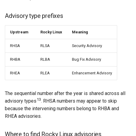
Advisory type prefixes
Upstream
Rocky Linux
Meaning
RHSA
RLSA
Security Advisory
RHBA
RLBA
Bug Fix Advisory
RHEA
RLEA
Enhancement Advisory
The sequential number after the year is shared across all
13
advisory types
. RHSA numbers may appear to skip
because the intervening numbers belong to RHBA and
RHEA advisories.
Where to find Rocky Linux advisories