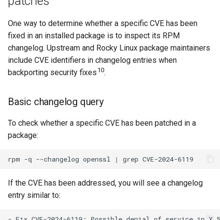
patches
Applying security updates
One way to determine whether a specific CVE has been
fixed in an installed package is to inspect its RPM
Update all security
changelog. Upstream and Rocky Linux package maintainers
packages
include CVE identifiers in changelog entries when
10
Apply a fix for a specific
backporting security fixes
.
CVE
Basic changelog query
Apply a specific advisory
To check whether a specific CVE has been patched in a
Minimal security update
package:
Configure automatic
rpm
-q
--changelog
openssl
|
grep
security updates
If the CVE has been addressed, you will see a changelog
End-of-life operating
entry similar to:
systems
- Fix CVE-2024-6119: Possible denial of service in X.5