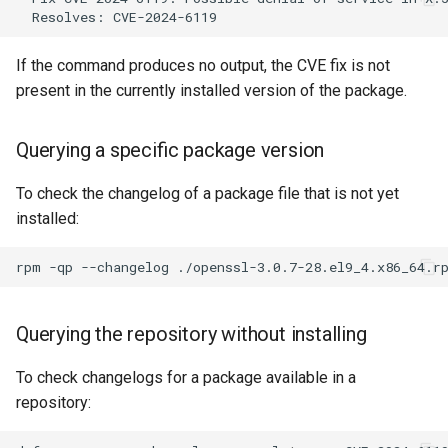
Key EOL dates
Addressing vulnerability
If the command produces no output, the CVE fix is not
scanner false positives
present in the currently installed version of the package.
Common causes of false
Querying a specific package version
positives
To check the changelog of a package file that is not yet
Verification workflow for
installed:
scanner findings
rpm
-qp
--changelog
./openssl-3.0.7-28.el9_4.x86_64.r
OVAL scanning with
OpenSCAP
Querying the repository without installing
Downloading Rocky Linux
To check changelogs for a package available in a
OVAL data
repository:
Running an OVAL scan