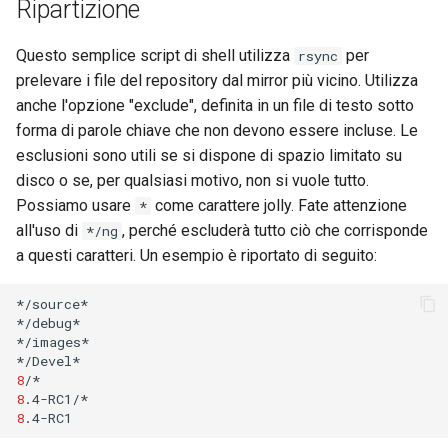
Ripartizione
Laboratorio 10:
Desktop
FreeRADIUS RADIUS Serve
Conclusions
Rilascio 8.6
Configurazione di kubectl p
with Samba Active Director
Capitolo 6. Server mail
Questo semplice script di shell utilizza
per
rsync
l'accesso remoto
DNS
Release 8.5
prelevare i file del repository dal mirror più vicino. Utilizza
OpenVPN
Capitolo 7. High availability
anche l'opzione "exclude", definita in un file di testo sotto
Laboratorio 11: Provisionin
Editors
Release 8.4
forma di parole chiave che non devono essere incluse. Le
delle rotte di rete dei Pod
Autorità di certificazione 
esclusioni sono utili se si dispone di spazio limitato su
e firma delle chiavi
Email
Change Log
disco o se, per qualsiasi motivo, non si vuole tutto.
Laboratorio 12: Smoke Tes
Possiamo usare
come carattere jolly. Fate attenzione
*
Hardening delle unità
File Sharing Services
Rocky Linux Summer of D
all'uso di
, perché escluderà tutto ciò che corrisponde
*/ng
Laboratorio 13: Pulizia
Systemd
2024
a questi caratteri. Un esempio è riportato di seguito:
Filesystems
VPN WireGuard
*/source*

Hardware
*/debug*

*/images*

HPC
8
8
Interoperability
8