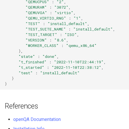
QA:Testcase Vagrant Images
"QEMUCPUS"
:
"2"
"QEMURAM"
:
"3072"
"QEMUVGA"
:
"virtio"
"QEMU_VIRTIO_RNG"
:
"1"
"TEST"
:
"install_default"
"TEST_SUITE_NAME"
:
"install_default"
"TEST_TARGET"
:
"ISO"
"VERSION"
:
"8.6"
"WORKER_CLASS"
:
"qemu_x86_64"
}
"state"
:
"done"
"t_finished"
:
"2022-11-10T22:44:19"
"t_started"
:
"2022-11-10T22:38:12"
"test"
:
"install_default"
}
}
References
openQA Documentation
Installation Info