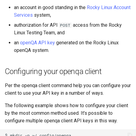
Laboratorio 10:
Installation
Desktop
FreeRADIUS RADIUS Serve
Conclusions
Rilascio 8.6
an account in good standing in the
Rocky Linux Account
Configurazione di kubectl p
with Samba Active Director
Capitolo 6. Server mail
bash - Colore della stringa
Services
system,
l'accesso remoto
QA:Testcase Media File
DNS
Release 8.5
authorization for API
access from the Rocky
POST
Conflicts
OpenVPN
Capitolo 7. High availability
Servizio Systemd - Script
Linux Testing Team, and
Laboratorio 11: Provisionin
Editors
Python
Release 8.4
delle rotte di rete dei Pod
an
openQA API key
generated on the Rocky Linux
QA:Testcase Media
Autorità di certificazione 
Repoclosure
openQA system.
e firma delle chiavi
Email
Test di compatibilità della
Change Log
Laboratorio 12: Smoke Tes
CPU
QA:Testcase Media USB dd
Hardening delle unità
File Sharing Services
Rocky Linux Summer of D
Configuring your openqa client
Laboratorio 13: Pulizia
Systemd
torsocks - Instradare il
2024
QA:Testcase Minimal
traffico attraverso
Filesystems
Per the openqa client command help you can configure your
Installation
Tor/SOCKS5
VPN WireGuard
client to use your API key in a number of ways.
Hardware
QA:Testcase Network
Scrivere su CD/DVD fisici con
The following example shows how to configure your client
Attached Storage
Xorriso
HPC
by the most common method used. It's possible to
configure multiple openqa client API keys in this way.
QA:Testcase Packages and
Interoperability
Installer Sources
$
mkdir
-p
~/.config/openqa
