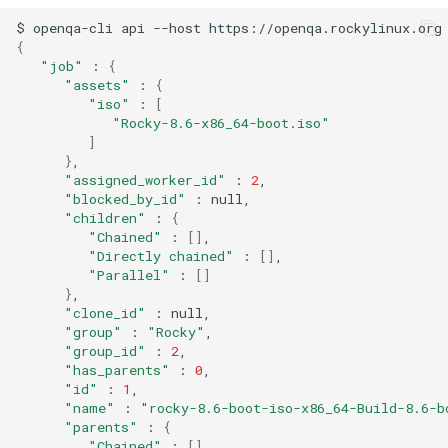
QA:Testcase Keyboard
$
openqa-cli
api
--host
https://openqa.rockylinux.org
Troubleshooting
{
Layout
"job"
:
{
Virtualization
"assets"
:
{
QA:Testcase Module Streams
"iso"
:
[
"Rocky-8.6-x86_64-boot.iso"
Web
]
QA:Testcase Multimonitor
}
Setup
"assigned_worker_id"
:
2
"blocked_by_id"
:
"children"
:
{
QA:Testcase Basic Package
"Chained"
:
[]
installs
"Directly chained"
:
[]
"Parallel"
:
[]
QA:Testcase SELinux Errors
}
"clone_id"
:
on Desktop clients
"group"
:
"Rocky"
"group_id"
:
2
QA:Testcase SELinux Errors
"has_parents"
:
0
"id"
:
1
on Server installations
"name"
:
"rocky-8.6-boot-iso-x86_64-Build-8.6-b
"parents"
:
{
QA:Testcase System
"Chained"
:
[]