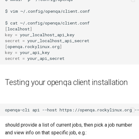
ISOs
QA:Testcase Packages No
$
vim
~/.config/openqa/client.conf

Insights
Kernel
$
cat
[
localhost
]
QA:Testcase Packages No
key
=
Migrating cgroups v1 to v2 on
secret
=
RHSM
Rocky Linux
[
openqa.rockylinux.org
]
key
=
QA:Testcase Application
Mirror Management
secret
=
Functionality
Network
QA:Testcase Artwork and
Testing your openqa client installation
Assets
Package Management
QA:Testcase GNOME UI
Proxies
Functionality
openqa-cli
api
--host
https://openqa.rockylinux.org
-
Repositories
QA:Testcase Identity
should provide a list of current jobs, then pick a job number
Management
and view info on that specific job, e.g.:
Security