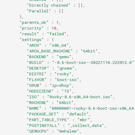
Services
"Directly chained"
:
[]
"Parallel"
:
[]
}
QA:Testcase RDP Graphics
"parents_ok"
:
1
Mode
"priority"
:
10
"result"
:
"failed"
"settings"
:
{
QA:Testcase Media Repo
"ARCH"
:
"x86_64"
Compare
"ARCH_BASE_MACHINE"
:
"64bit"
"BACKEND"
:
"qemu"
"BUILD"
:
"-8.6-boot-iso--20221110.223812.0"
QA:Testcase Storage Volume
"DESKTOP"
:
"gnome"
Resize
"DISTRI"
:
"rocky"
"FLAVOR"
:
"boot-iso"
QA:Testcase Template
"GRUB"
:
"ip=dhcp"
"HDDSIZEGB"
:
"15"
"ISO"
:
"Rocky-8.6-x86_64-boot.iso"
QA:Testcase Update Image
"MACHINE"
:
"64bit"
"NAME"
:
"00000001-rocky-8.6-boot-iso-x86_64
"PACKAGE_SET"
:
"default"
QA:Testcase VNC Graphics
"PART_TABLE_TYPE"
:
"mbr"
Mode
"POSTINSTALL"
:
"_collect_data"
"QEMUCPU"
:
"Nehalem"