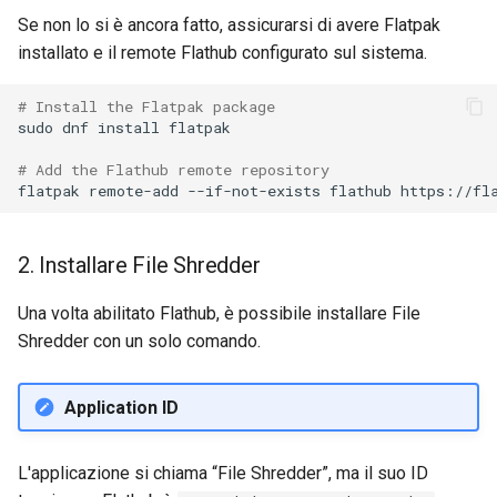
Laboratorio 10:
Desktop
FreeRADIUS RADIUS Serve
Se non lo si è ancora fatto, assicurarsi di avere Flatpak
Conclusions
Rilascio 8.6
Configurazione di kubectl p
with Samba Active Director
Capitolo 6. Server mail
bash - Colore della stringa
installato e il remote Flathub configurato sul sistema.
l'accesso remoto
DNS
Release 8.5
OpenVPN
Capitolo 7. High availability
Servizio Systemd - Script
# Install the Flatpak package
Laboratorio 11: Provisionin
sudo
dnf
install
flatpak

Editors
Python
Release 8.4
delle rotte di rete dei Pod
Autorità di certificazione 
# Add the Flathub remote repository
e firma delle chiavi
Email
Test di compatibilità della
Change Log
flatpak
remote-add
--if-not-exists
flathub
Laboratorio 12: Smoke Tes
CPU
Hardening delle unità
File Sharing Services
Rocky Linux Summer of D
2. Installare File Shredder
Laboratorio 13: Pulizia
Systemd
torsocks - Instradare il
2024
traffico attraverso
Filesystems
Una volta abilitato Flathub, è possibile installare File
Tor/SOCKS5
VPN WireGuard
Shredder con un solo comando.
Hardware
Scrivere su CD/DVD fisici con
Xorriso
HPC
Application ID
Interoperability
L'applicazione si chiama “File Shredder”, ma il suo ID