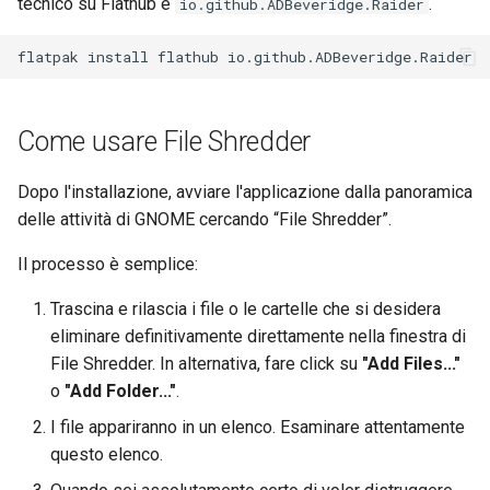
tecnico su Flathub è
.
io.github.ADBeveridge.Raider
ISOs
flatpak
install
flathub
Kernel
Migrating cgroups v1 to v2 on
Come usare File Shredder
Rocky Linux
Dopo l'installazione, avviare l'applicazione dalla panoramica
Mirror Management
delle attività di GNOME cercando “File Shredder”.
Network
Il processo è semplice:
Trascina e rilascia i file o le cartelle che si desidera
Package Management
eliminare definitivamente direttamente nella finestra di
Proxies
File Shredder. In alternativa, fare click su
"Add Files..."
o
"Add Folder..."
.
Repositories
I file appariranno in un elenco. Esaminare attentamente
questo elenco.
Security