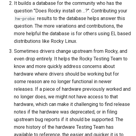
It builds a database for the community who has the
ISOs
QA:Testcase Packages No
question "Does Rocky install on ...?". Contributing your
Insights
results to the database helps answer this
hw-probe
Kernel
question. The more variations and contributions, the
QA:Testcase Packages No
more helpful the database is for others using EL based
Migrating cgroups v1 to v2 on
RHSM
distributions like Rocky Linux.
Rocky Linux
Sometimes drivers change upstream from Rocky, and
QA:Testcase Application
Mirror Management
even drop entirely. It helps the Rocky Testing Team to
Functionality
know and more quickly address concerns about
Network
hardware where drivers should be working but for
QA:Testcase Artwork and
some reason are no longer functional in newer
Assets
Package Management
releases. If a piece of hardware previously worked and
no longer does, we might not have access to that
QA:Testcase GNOME UI
Proxies
hardware, which can make it challenging to find release
Functionality
notes if the hardware was deprecated, or in filing
Repositories
upstream bug reports if it should be supported. The
QA:Testcase Identity
more history of the hardware Testing Team has
Management
Security
available to reference, the easier and quicker it is to