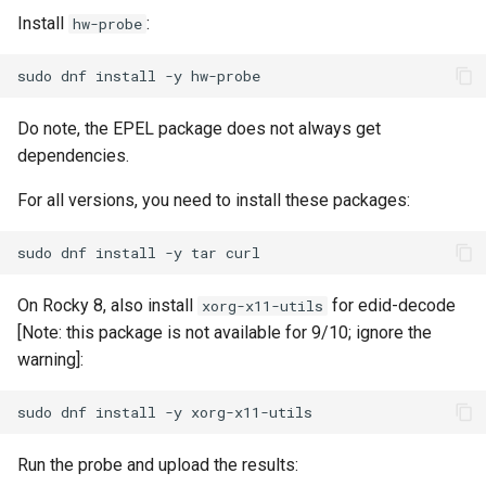
Services
Install
:
hw-probe
QA:Testcase RDP Graphics
sudo
dnf
install
-y
Mode
Do note, the EPEL package does not always get
QA:Testcase Media Repo
dependencies.
Compare
For all versions, you need to install these packages:
QA:Testcase Storage Volume
sudo
dnf
install
-y
tar
Resize
On Rocky 8, also install
for edid-decode
QA:Testcase Template
xorg-x11-utils
[Note: this package is not available for 9/10; ignore the
QA:Testcase Update Image
warning]:
sudo
dnf
install
-y
QA:Testcase VNC Graphics
Mode
Run the probe and upload the results: