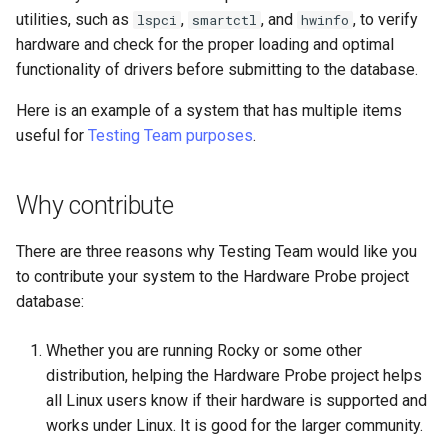
Laboratorio 10:
Installation
utilities, such as
,
, and
, to verify
lspci
smartctl
hwinfo
Desktop
FreeRADIUS RADIUS Serve
Conclusions
Rilascio 8.6
Configurazione di kubectl p
hardware and check for the proper loading and optimal
with Samba Active Director
Capitolo 6. Server mail
bash - Colore della stringa
l'accesso remoto
QA:Testcase Media File
functionality of drivers before submitting to the database.
DNS
Release 8.5
Conflicts
OpenVPN
Capitolo 7. High availability
Servizio Systemd - Script
Here is an example of a system that has multiple items
Laboratorio 11: Provisionin
Editors
Python
Release 8.4
useful for
Testing Team purposes
.
delle rotte di rete dei Pod
QA:Testcase Media
Autorità di certificazione 
Repoclosure
e firma delle chiavi
Email
Test di compatibilità della
Change Log
Laboratorio 12: Smoke Tes
CPU
Why contribute
QA:Testcase Media USB dd
Hardening delle unità
File Sharing Services
Rocky Linux Summer of D
Laboratorio 13: Pulizia
Systemd
torsocks - Instradare il
2024
There are three reasons why Testing Team would like you
QA:Testcase Minimal
traffico attraverso
Filesystems
to contribute your system to the Hardware Probe project
Installation
Tor/SOCKS5
VPN WireGuard
database:
Hardware
QA:Testcase Network
Scrivere su CD/DVD fisici con
Whether you are running Rocky or some other
Attached Storage
Xorriso
HPC
distribution, helping the Hardware Probe project helps
all Linux users know if their hardware is supported and
QA:Testcase Packages and
Interoperability
works under Linux. It is good for the larger community.
Installer Sources