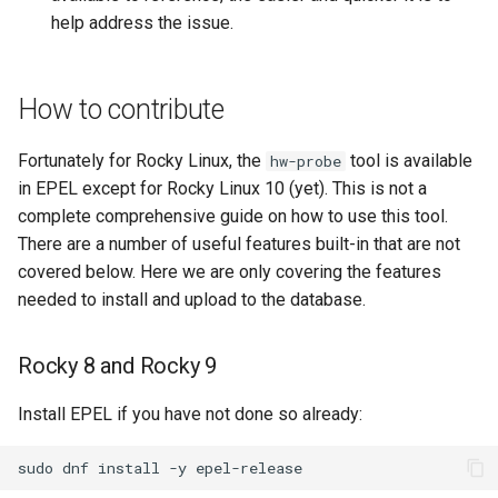
help address the issue.
QA:Testcase Keyboard
Troubleshooting
Layout
Virtualization
How to contribute
QA:Testcase Module Streams
Web
Fortunately for Rocky Linux, the
tool is available
hw-probe
QA:Testcase Multimonitor
in EPEL except for Rocky Linux 10 (yet). This is not a
Setup
complete comprehensive guide on how to use this tool.
QA:Testcase Basic Package
There are a number of useful features built-in that are not
installs
covered below. Here we are only covering the features
needed to install and upload to the database.
QA:Testcase SELinux Errors
on Desktop clients
Rocky 8 and Rocky 9
QA:Testcase SELinux Errors
Install EPEL if you have not done so already:
on Server installations
sudo
dnf
install
-y
QA:Testcase System