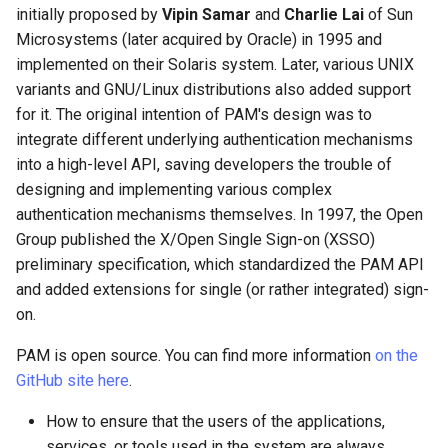
initially proposed by
Vipin Samar
and
Charlie Lai
of Sun
Laboratorio 10:
Desktop
FreeRADIUS RADIUS Serve
Conclusions
Rilascio 8.6
Microsystems (later acquired by Oracle) in 1995 and
Configurazione di kubectl p
Capitolo 6. Server mail
with Samba Active Director
bash - Colore della stringa
password chain
implemented on their Solaris system. Later, various UNIX
l'accesso remoto
DNS
Release 8.5
variants and GNU/Linux distributions also added support
Capitolo 7. High availability
OpenVPN
Servizio Systemd - Script
session chain
for it. The original intention of PAM's design was to
Laboratorio 11: Provisionin
Editors
Python
Release 8.4
delle rotte di rete dei Pod
integrate different underlying authentication mechanisms
Autorità di certificazione 
Actual configuration case
into a high-level API, saving developers the trouble of
e firma delle chiavi
Email
Test di compatibilità della
Change Log
Laboratorio 12: Smoke Tes
designing and implementing various complex
CPU
Short description of other
authentication mechanisms themselves. In 1997, the Open
Hardening delle unità
File Sharing Services
modules
Rocky Linux Summer of D
Laboratorio 13: Pulizia
Group published the X/Open Single Sign-on (XSSO)
Systemd
torsocks - Instradare il
2024
preliminary specification, which standardized the PAM API
traffico attraverso
Filesystems
Use the Tips
Tor/SOCKS5
and added extensions for single (or rather integrated) sign-
VPN WireGuard
on.
Hardware
Scrivere su CD/DVD fisici con
PAM is open source. You can find more information
on the
Xorriso
HPC
GitHub site here
.
Interoperability
How to ensure that the users of the applications,
services, or tools used in the system are always