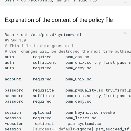
Bash
>
cd
/etc/pam.d/
&&
ln
-s
sudo
Explanation of the content of the policy file
Bash
>
cat
#%PAM-1.0
# This file is auto-generated.
# User changes will be destroyed the next time authse
auth
required
pam_env.so

auth
sufficient
pam_unix.so
try_first_pass
n
auth
required
pam_deny.so

account
required
pam_unix.so

password
requisite
pam_pwquality.so
try_first_
password
sufficient
pam_unix.so
try_first_pass
password
required
pam_deny.so

session
optional
pam_keyinit.so
revoke

session
required
pam_limits.so

-session
optional
pam_systemd.so

session
[
success
=
1
default
=
ignore
]
pam_succeed_if