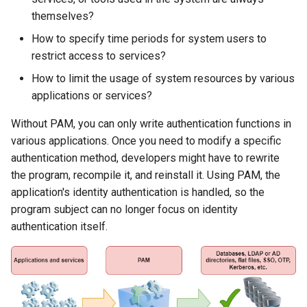
ISOs
themselves?
How to specify time periods for system users to
Kernel
restrict access to services?
Migrating cgroups v1 to v2 on
How to limit the usage of system resources by various
Rocky Linux
applications or services?
Without PAM, you can only write authentication functions in
Mirror Management
various applications. Once you need to modify a specific
authentication method, developers might have to rewrite
Network
the program, recompile it, and reinstall it. Using PAM, the
application's identity authentication is handled, so the
Package Management
program subject can no longer focus on identity
authentication itself.
Proxies
Repositories
Security