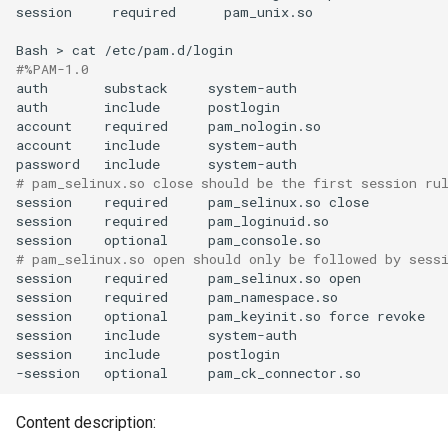
session
required
pam_unix.so

Bash
>
cat
#%PAM-1.0
auth
substack
system-auth

auth
include
postlogin

account
required
pam_nologin.so

account
include
system-auth

password
include
# pam_selinux.so close should be the first session ru
session
required
pam_selinux.so
close

session
required
pam_loginuid.so

session
optional
# pam_selinux.so open should only be followed by sess
session
required
pam_selinux.so
open

session
required
pam_namespace.so

session
optional
pam_keyinit.so
force
revoke

session
include
system-auth

session
include
postlogin

-session
optional
Content description: