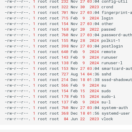
-rw-r--r--.
1
root
root
232
Nov
27
03
:04
config-util

-rw-r--r--.
1
root
root
322
Nov
30
2023
crond

-rw-r--r--.
1
root
root
701
Nov
27
03
:04
fingerprint-a
-rw-r--r--.
1
root
root
715
Feb
9
2024
login

-rw-r--r--.
1
root
root
154
Nov
27
03
:04
other

-rw-r--r--.
1
root
root
168
Apr
20
2022
passwd

-rw-r--r--.
1
root
root
760
Nov
27
03
:04
password-auth
-rw-r--r--
1
root
root
155
May
28
2024
polkit-1

-rw-r--r--.
1
root
root
398
Nov
27
03
:04
postlogin

-rw-r--r--.
1
root
root
640
Feb
9
2024
remote

-rw-r--r--.
1
root
root
143
Feb
9
2024
runuser

-rw-r--r--.
1
root
root
138
Feb
9
2024
runuser-l

-rw-r--r--
1
root
root
153
Nov
27
03
:04
smartcard-aut
-rw-r--r--.
1
root
root
727
Aug
14
04
:36
sshd

-rw-r--r--.
1
root
root
214
Dec
18
01
:38
sssd-shadowut
-rw-r--r--.
1
root
root
566
Feb
9
2024
su

-rw-r--r--.
1
root
root
154
Feb
15
2024
sudo

-rw-r--r--.
1
root
root
178
Feb
15
2024
sudo-i

-rw-r--r--.
1
root
root
137
Feb
9
2024
su-l

-rw-r--r--.
1
root
root
760
Nov
27
03
:04
system-auth

-rw-r--r--
1
root
root
368
Dec
18
01
:56
systemd-user

-rw-r--r--.
1
root
root
84
Jun
22
2023