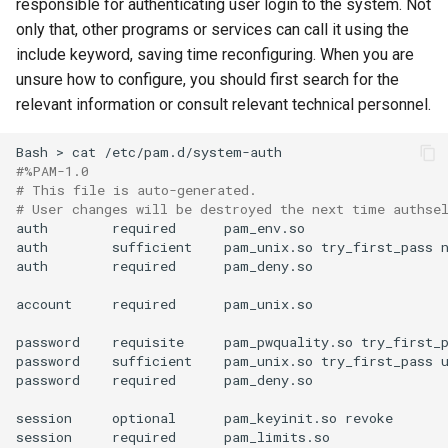
responsible for authenticating user login to the system. Not
only that, other programs or services can call it using the
include keyword, saving time reconfiguring. When you are
unsure how to configure, you should first search for the
relevant information or consult relevant technical personnel.
Bash
>
cat
#%PAM-1.0
# This file is auto-generated.
# User changes will be destroyed the next time authse
auth
required
pam_env.so

auth
sufficient
pam_unix.so
try_first_pass
n
auth
required
pam_deny.so

account
required
pam_unix.so

password
requisite
pam_pwquality.so
try_first_
password
sufficient
pam_unix.so
try_first_pass
password
required
pam_deny.so

session
optional
pam_keyinit.so
revoke

session
required
pam_limits.so
