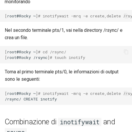
monitorando
[
root@Rocky
~
]
# inotifywait -mrq -e create,delete /rs
Nel secondo terminale pts/1, vai nella directory /rsync/ e
crea un file.
[
root@Rocky
~
]
# cd /rsync/
[
root@Rocky
/rsync
]
# touch inotify
Torna al primo terminale pts/0, le informazioni di output
sono le seguenti:
[
root@Rocky
~
]
# inotifywait -mrq -e create,delete /rs
/rsync/
CREATE
Combinazione di
and
inotifywait