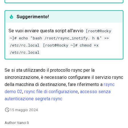
Suggerimento!
Se vuoi avviare questa script all'avvio
[root@Rocky
~]# echo "bash /root/rsync_inotify. h &" >>
/etc/rc.local
[root@Rocky ~]# chmod +x
/etc/rc.local
Se si sta utilizzando il protocollo rsync per la
sincronizzazione, è necessario configurare il servizio rsync
della macchina di destinazione, fare riferimento a
rsync
demo 02
,
rsync file di configurazione
,
accesso senza
autenticazione segreta rsync
15 maggio 2024
Author: tianci li