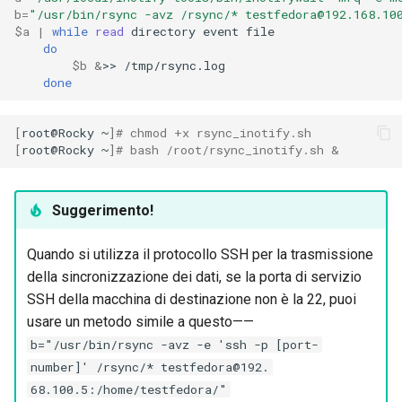
b
=
"/usr/bin/rsync -avz /rsync/* testfedora@192.168.10
$a
|
while
read
directory
event
do
$b
&
>>
done
[
root@Rocky
~
]
# chmod +x rsync_inotify.sh
[
root@Rocky
~
]
# bash /root/rsync_inotify.sh &
Suggerimento!
Quando si utilizza il protocollo SSH per la trasmissione
della sincronizzazione dei dati, se la porta di servizio
SSH della macchina di destinazione non è la 22, puoi
usare un metodo simile a questo——
b="/usr/bin/rsync -avz -e 'ssh -p [port-
number]' /rsync/* testfedora@192.
68.100.5:/home/testfedora/"