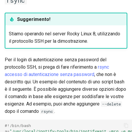
rsync
Suggerimento!
Stiamo operando nel server Rocky Linux 8, utilizzando
il protocollo SSH per la dimostrazione.
Per il login di autenticazione senza password del
protocollo SSH, si prega di fare riferimento a
rsync
accesso di autenticazione senza password
, che non è
descritto qui. Un esempio del contenuto di uno script bash
è il seguente. È possibile aggiungere diverse opzioni dopo
il comando in base alle esigenze per soddisfare le vostre
esigenze. Ad esempio, puoi anche aggiungere
--delete
dopo il comando
.
rsync
#!/bin/bash
a
=
"/usr/local/inotify-tools/bin/inotifywait -mrq -e m