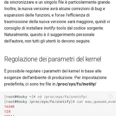
da sincronizzare e un singolo file è particolarmente grande.
Laboratorio 10:
Desktop
FreeRADIUS RADIUS Serve
Conclusions
Rilascio 8.6
Inoltre, la nuova versione avrà alcune correzioni di bug e
Configurazione di kubectl p
Capitolo 6. Server mail
with Samba Active Director
bash - Colore della stringa
espansioni delle funzioni, e forse l'efficienza di
l'accesso remoto
DNS
Release 8.5
trasmissione della nuova versione sarà maggiore, quindi vi
Capitolo 7. High availability
OpenVPN
Servizio Systemd - Script
consiglio di installare inotify-tools dal codice sorgente.
Laboratorio 11: Provisionin
Editors
Python
Release 8.4
Naturalmente, questo è il suggerimento personale
delle rotte di rete dei Pod
Autorità di certificazione 
dell'autore, non tutti gli utenti lo devono seguire.
e firma delle chiavi
Email
Test di compatibilità della
Change Log
Laboratorio 12: Smoke Tes
CPU
Hardening delle unità
File Sharing Services
Rocky Linux Summer of D
Regolazione dei parametri del kernel
Laboratorio 13: Pulizia
Systemd
torsocks - Instradare il
2024
traffico attraverso
Filesystems
È possibile regolare i parametri del kernel in base alle
Tor/SOCKS5
VPN WireGuard
esigenze dell'ambiente di produzione. Per impostazione
Hardware
predefinita, ci sono tre file in
/proc/sys/fs/inotity/
Scrivere su CD/DVD fisici con
Xorriso
HPC
[
root@Rocky
~
]
# cd /proc/sys/fs/inotify/
[
root@Rocky
/proc/sys/fs/inotify
]
# cat max_queued_eve
16384
Interoperability
128