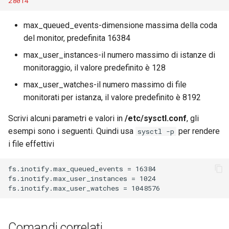
28014
ISOs
max_queued_events-dimensione massima della coda
Kernel
del monitor, predefinita 16384
max_user_instances-il numero massimo di istanze di
Migrating cgroups v1 to v2 on
monitoraggio, il valore predefinito è 128
Rocky Linux
max_user_watches-il numero massimo di file
Mirror Management
monitorati per istanza, il valore predefinito è 8192
Scrivi alcuni parametri e valori in
/etc/sysctl.conf
, gli
Network
esempi sono i seguenti. Quindi usa
per rendere
sysctl -p
i file effettivi
Package Management
fs.inotify.max_queued_events = 16384

Proxies
fs.inotify.max_user_instances = 1024

Repositories
Security
Comandi correlati