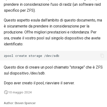
ISOs
prendere in considerazione l'uso di raidz (un software raid
specifico per ZFS).
Kernel
Questo aspetto esula dall'ambito di questo documento, ma
è sicuramente da prendere in considerazione per la
Migrating cgroups v1 to v2 on
produzione. Offre migliori prestazioni e ridondanza. Per
Rocky Linux
ora, create il vostro pool sul singolo dispositivo che avete
identificato:
Mirror Management
zpool
create
storage
Network
Questo dice di creare un pool chiamato "storage" che è ZFS
Package Management
sul dispositivo
/dev/sdb
.
Proxies
Dopo aver creato il pool, riavviare il server.
Repositories
10 maggio 2024
Security
Author: Steven Spencer