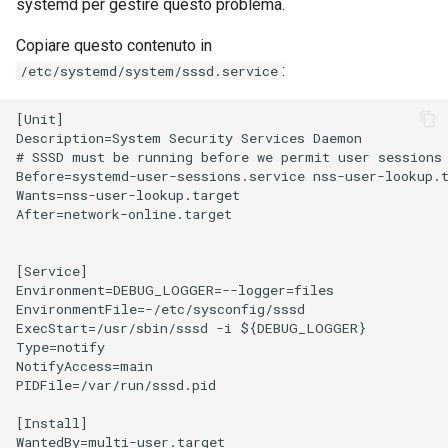
systemd per gestire questo problema.
Copiare questo contenuto in
:
/etc/systemd/system/sssd.service
[Unit]

Description=System Security Services Daemon

# SSSD must be running before we permit user sessions

Before=systemd-user-sessions.service nss-user-lookup.t
Wants=nss-user-lookup.target

After=network-online.target

[Service]

Environment=DEBUG_LOGGER=--logger=files

EnvironmentFile=-/etc/sysconfig/sssd

ExecStart=/usr/sbin/sssd -i ${DEBUG_LOGGER}

Type=notify

NotifyAccess=main

PIDFile=/var/run/sssd.pid

[Install]
