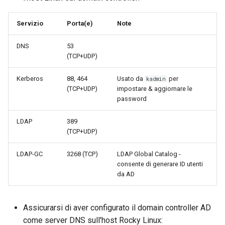
Servizio
Porta(e)
Note
DNS
53
(TCP+UDP)
Kerberos
88, 464
Usato da
per
kadmin
(TCP+UDP)
impostare & aggiornare le
password
LDAP
389
(TCP+UDP)
LDAP-GC
3268 (TCP)
LDAP Global Catalog -
consente di generare ID utenti
da AD
Assicurarsi di aver configurato il domain controller AD
come server DNS sull'host Rocky Linux: