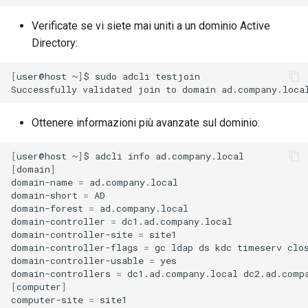
Verificate se vi siete mai uniti a un dominio Active
Directory:
[
user@host
~
]
$
sudo
adcli
testjoin

Successfully
validated
join
to
domain
Ottenere informazioni più avanzate sul dominio:
[
user@host
~
]
$
adcli
info
[
domain
]
domain-name
=
ad.company.local

domain-short
=
AD

domain-forest
=
ad.company.local

domain-controller
=
dc1.ad.company.local

domain-controller-site
=
site1

domain-controller-flags
=
gc
ldap
ds
kdc
timeserv
clo
domain-controller-usable
=
yes

domain-controllers
=
dc1.ad.company.local
[
computer
]
computer-site
=