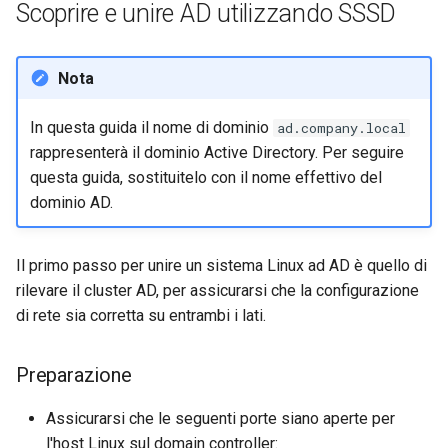
Scoprire e unire AD utilizzando SSSD
Laboratorio 10:
Conclusions
Rilascio 8.6
Configurazione di kubectl p
Capitolo 6. Server mail
bash - Colore della stringa
l'accesso remoto
Release 8.5
Nota
Capitolo 7. High availability
Servizio Systemd - Script
Laboratorio 11: Provisionin
Python
Release 8.4
In questa guida il nome di dominio
ad.company.local
delle rotte di rete dei Pod
rappresenterà il dominio Active Directory. Per seguire
Test di compatibilità della
Change Log
questa guida, sostituitelo con il nome effettivo del
Laboratorio 12: Smoke Tes
CPU
dominio AD.
Rocky Linux Summer of D
Laboratorio 13: Pulizia
torsocks - Instradare il
2024
traffico attraverso
Il primo passo per unire un sistema Linux ad AD è quello di
Tor/SOCKS5
rilevare il cluster AD, per assicurarsi che la configurazione
di rete sia corretta su entrambi i lati.
Scrivere su CD/DVD fisici con
Xorriso
Preparazione
Assicurarsi che le seguenti porte siano aperte per
l'host Linux sul domain controller: