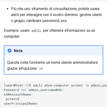
Più che uno strumento di consultazione, potete usare
adcli per interagire con il vostro dominio: gestire utenti
o gruppi, cambiare password, ecc.
Esempio: usare
per ottenere informazioni su un
adcli
computer:
Nota
Questa volta forniremo un nome utente amministratore
grazie all'opzione
-U
[
user@host
~
]
$
adcli
show-computer
pctest
-U
admin_use
Password
for
admin_username@AD:
pctest$
