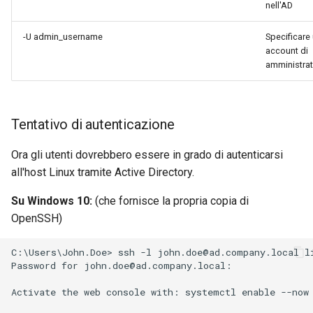
nell'AD
-U admin_username
Specificare
account di
amministra
Tentativo di autenticazione
Ora gli utenti dovrebbero essere in grado di autenticarsi
all'host Linux tramite Active Directory.
Su Windows 10:
(che fornisce la propria copia di
OpenSSH)
C:\Users\John.Doe> ssh -l john.doe@ad.company.local li
Password for john.doe@ad.company.local:

Activate the web console with: systemctl enable --now 