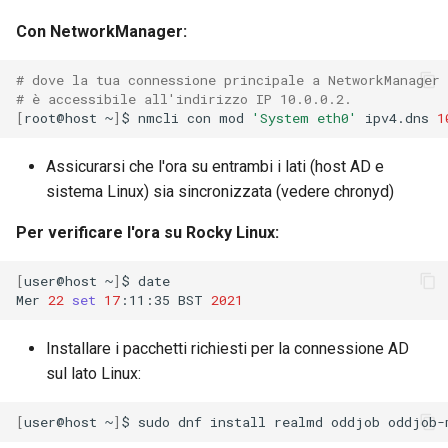
Con NetworkManager:
# dove la tua connessione principale a NetworkManager
# è accessibile all'indirizzo IP 10.0.0.2.
[
root@host
~
]
$
nmcli
con
mod
'System eth0'
ipv4.dns
1
Assicurarsi che l'ora su entrambi i lati (host AD e
sistema Linux) sia sincronizzata (vedere chronyd)
Per verificare l'ora su Rocky Linux:
[
user@host
~
]
$
date

Mer
22
set
17
:11:35
BST
2021
Installare i pacchetti richiesti per la connessione AD
sul lato Linux:
[
user@host
~
]
$
sudo
dnf
install
realmd
oddjob
oddjob-