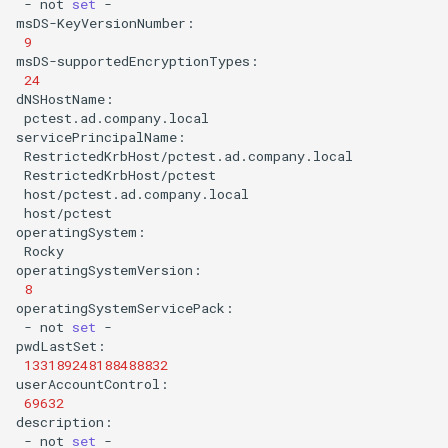
-
not
set
-

9
24
pctest.ad.company.local

host/pctest

Rocky

8
-
not
set
-

133189248188488832
69632
-
not
set