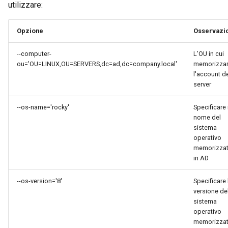
utilizzare:
Opzione
Osservazi
--computer-
L'OU in cui
ou='OU=LINUX,OU=SERVERS,dc=ad,dc=company.local'
memorizza
l'account d
server
--os-name='rocky'
Specificare i
nome del
sistema
operativo
memorizza
in AD
--os-version='8'
Specificare 
versione de
sistema
operativo
memorizza