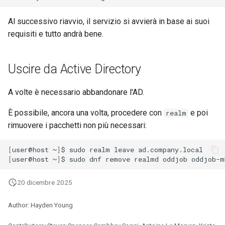
Al successivo riavvio, il servizio si avvierà in base ai suoi
requisiti e tutto andrà bene.
Uscire da Active Directory
A volte è necessario abbandonare l'AD.
È possibile, ancora una volta, procedere con
e poi
realm
rimuovere i pacchetti non più necessari:
[
user@host
~
]
$
sudo
realm
leave
[
user@host
~
]
$
sudo
dnf
remove
realmd
oddjob
oddjob-m
20 dicembre 2025
Author: Hayden Young