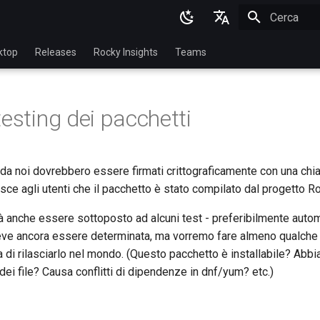
Inizializza l
English
ktop
Releases
Rocky Insights
Teams
Ukrainian
Deutsch
testing dei pacchetti
Français
Español
 da noi dovrebbero essere firmati crittograficamente con una chi
Italian
isce agli utenti che il pacchetto è stato compilato dal progetto R
日本語
à anche essere sottoposto ad alcuni test - preferibilmente autom
한국어
deve ancora essere determinata, ma vorremo fare almeno qualche 
 di rilasciarlo nel mondo. (Questo pacchetto è installabile? Abb
简体中文
ei file? Causa conflitti di dipendenze in dnf/yum? etc.)