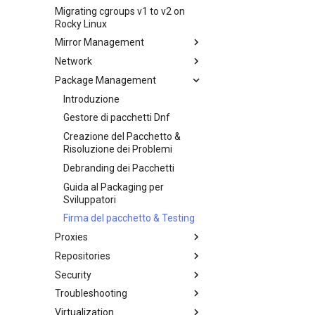
Server sicuro - `sftp`
personalizzata
Migrating cgroups v1 to v2 on
Crash analysis
Management Service
Rocky Linux
Trasmissione BitTorrent
Rigenerare `initramfs`
IPMI management
Seedbox
Mirror Management
Abilitazione VLAN Passthrough
Network
Aggiungere un Mirror Rocky
on Intel X710-series NICs
Package Management
accel-ppp PPPoE Server
Configurazione della Rete
Introduzione
Hurricane Electric IPv6 Tunnel
Gestore di pacchetti Dnf
Librenms monitoring server
Creazione del Pacchetto &
Risoluzione dei Problemi
Router OpenBGPD BGP
Debranding dei Pacchetti
Performance tuning
Guida al Packaging per
Ubiquiti UniFi OS controller
Network performance tuning
Sviluppatori
IRQs and kernel packet drops
Firma del pacchetto & Testing
Proxies
Repositories
HAProxy-Apache-LXD
Security
i2pd Anonymous Network
Recuperare e distribuire il
repository RPM con Pulp
Troubleshooting
Tor Relay
Authentication
Virtualization
firewalld per Principianti
Come affrontare il kernel panic
Autenticazione Active