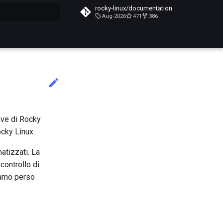
rocky-linux/documentation
Aug-2026
471
386
a ricerca
ave di Rocky
ocky Linux.
atizzati. La
controllo di
iamo perso