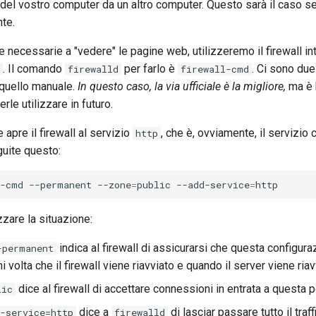
el vostro computer da un altro computer. Questo sarà il caso se
nte.
te necessarie a "vedere" le pagine web, utilizzeremo il firewall i
. Il comando
per farlo è
. Ci sono due
firewalld
firewall-cmd
e quello manuale.
In questo caso, la via ufficiale è la migliore,
ma è 
le utilizzare in futuro.
e apre il firewall al servizio
, che è, ovviamente, il servizio
http
uite questo:
l-cmd
--permanent
--zone
=
public
--add-service
=
zare la situazione:
indica al firewall di assicurarsi che questa configura
-permanent
ni volta che il firewall viene riavviato e quando il server viene riav
dice al firewall di accettare connessioni in entrata a questa 
lic
dice a
di lasciar passare tutto il traf
-service=http
firewalld