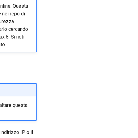
inline. Questa
 nei repo di
curezza
farlo cercando
ux 8. Si noti
to.
altare questa
ndirizzo IP o il