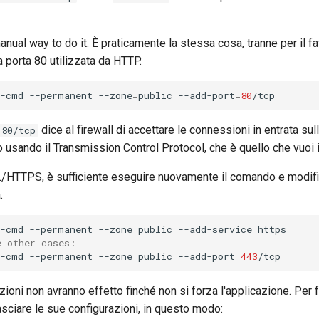
nual way to do it. È praticamente la stessa cosa, tranne per il fa
 porta 80 utilizzata da HTTP.
l-cmd
--permanent
--zone
=
public
--add-port
=
80
dice al firewall di accettare le connessioni in entrata sul
=80/tcp
o usando il Transmission Control Protocol, che è quello che vuoi 
SL/HTTPS, è sufficiente eseguire nuovamente il comando e modific
.
l-cmd
--permanent
--zone
=
public
--add-service
=
e other cases:
l-cmd
--permanent
--zone
=
public
--add-port
=
443
ioni non avranno effetto finché non si forza l'applicazione. Per fa
lasciare le sue configurazioni, in questo modo: