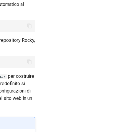
automatico al
 repository Rocky,
per costruire
ml/
redefinito si
onfigurazioni di
l sito web in un