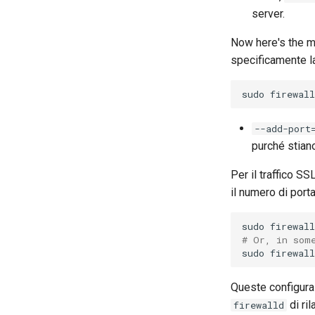
server.
Now here's the ma
specificamente la
sudo
firewal
--add-port
purché stian
Per il traffico S
il numero di porta
sudo
firewal
# Or, in som
sudo
firewal
Queste configuraz
di ri
firewalld