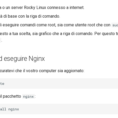
 o un server Rocky Linux connesso a internet.
tà di base con la riga di comando.
di eseguire comandi come root, sia come utente root che con
su
testo a tua scelta, sia grafico che a riga di comando. Per questo tu
.
o
ed eseguire Nginx
icuratevi che il vostro computer sia aggiornato:
 il pacchetto
:
nginx
all