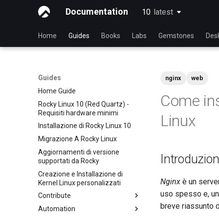
Documentation
10
latest
latest
Home
Guides
Books
Labs
Gemstones
Des
Guides
nginx
web
Home Guide
Come ins
Rocky Linux 10 (Red Quartz) -
Requisiti hardware minimi
Linux
Installazione di Rocky Linux 10
Migrazione A Rocky Linux
Aggiornamenti di versione
Introduzio
supportati da Rocky
Creazione e Installazione di
Nginx
è un server
Kernel Linux personalizzati
uso spesso e, una
Contribute
breve riassunto d
Automation
Index