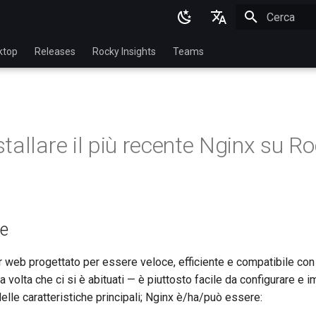
Inizializza l
English
ktop
Releases
Rocky Insights
Teams
Ukrainian
Deutsch
Français
tallare il più recente Nginx su R
Español
Italian
日本語
ne
한국어
简体中文
 web progettato per essere veloce, efficiente e compatibile con 
 volta che ci si è abituati — è piuttosto facile da configurare e 
elle caratteristiche principali; Nginx è/ha/può essere: