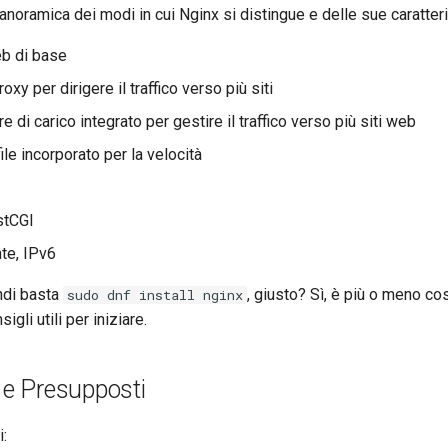
noramica dei modi in cui Nginx si distingue e delle sue caratteri
b di base
oxy per dirigere il traffico verso più siti
re di carico integrato per gestire il traffico verso più siti web
ile incorporato per la velocità
stCGI
nte, IPv6
ndi basta
, giusto? Sì, è più o meno c
sudo dnf install nginx
igli utili per iniziare.
i e Presupposti
: