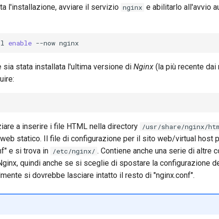
a l'installazione, avviare il servizio
e abilitarlo all'avvio 
nginx
tl
enable
--now
 sia stata installata l'ultima versione di
Nginx
(la più recente dai
ire:
ziare a inserire i file HTML nella directory
/usr/share/nginx/ht
eb statico. Il file di configurazione per il sito web/virtual host p
f" e si trova in
. Contiene anche una serie di altre c
/etc/nginx/
ginx, quindi anche se si sceglie di spostare la configurazione de
ilmente si dovrebbe lasciare intatto il resto di "nginx.conf".