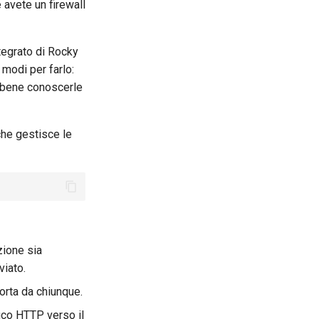
 avete un firewall
ntegrato di Rocky
 modi per farlo:
bene conoscerle
 che gestisce le
zione sia
viato.
porta da chiunque.
fico HTTP verso il