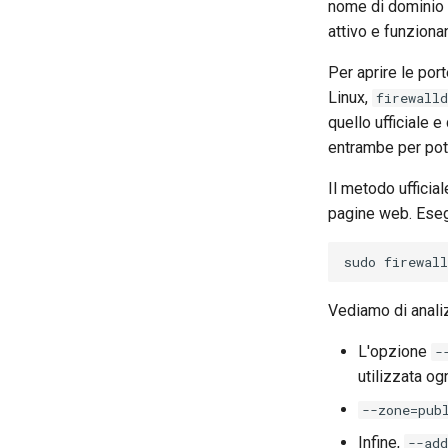
nome di dominio d
attivo e funziona
Per aprire le por
Linux,
firewalld
quello ufficiale 
entrambe per poter
Il metodo ufficial
pagine web. Eseg
sudo
firewal
Vediamo di analiz
L'opzione
-
utilizzata og
--zone=pub
Infine,
--add