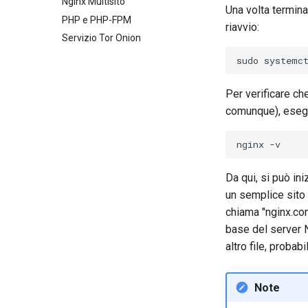
SSH Chiave Pubblica e Privata
Nginx Multisito
(HIDS)
5. La prospettiva del image
Una volta terminat
Tailscale VPN
PHP e PHP-FPM
builder
riavvio:
CVE hygiene
Servizio Tor Onion
6. Troubleshooting cloud-init
Abilitazione del Firewall
7. Contribuire
sudo
systemc
`iptables`
RADIUS Server FreeRADIUS
Per verificare che
FreeRADIUS RADIUS Server
comunque), esegu
with MariaDB
FreeRADIUS RADIUS Server
nginx
with Samba Active Directory
OpenVPN
Da qui, si può ini
Autorità di certificazione SSH e
un semplice sito w
firma delle chiavi
chiama "nginx.con
Hardening delle unità Systemd
base del server N
VPN WireGuard
altro file, probab
Note