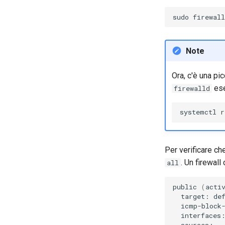
sudo
firewal
Note
Ora, c'è una pi
ese
firewalld
systemctl
r
Per verificare ch
. Un firewal
all
public
(
acti
target:
icmp-block
interfaces