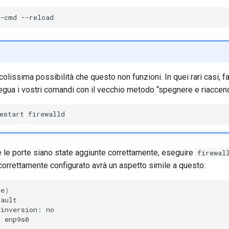
l-cmd
ccolissima possibilità che questo non funzioni. In quei rari casi, 
gua i vostri comandi con il vecchio metodo “spegnere e riaccen
estart
e le porte siano state aggiunte correttamente, eseguire
firewal
l correttamente configurato avrà un aspetto simile a questo:
ve
)
-inversion:
: