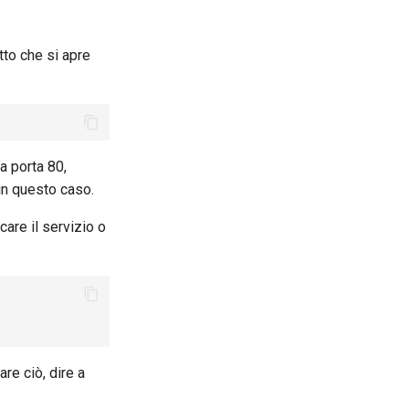
tto che si apre
la porta 80,
in questo caso.
are il servizio o
re ciò, dire a