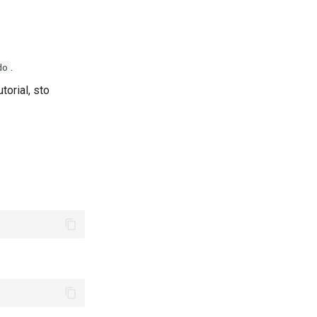
.
do
torial, sto