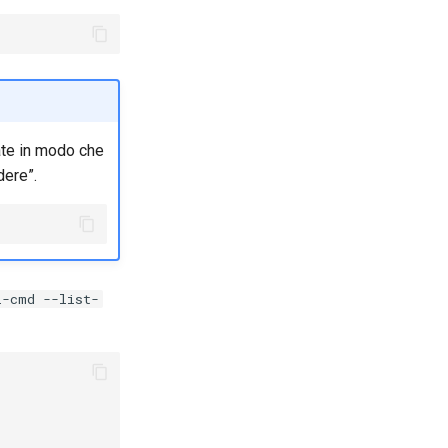
fate in modo che
dere”.
l-cmd --list-