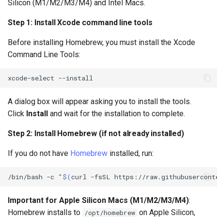
Silicon (M1/M2/M3/M4) and Intel Macs.
Step 1: Install Xcode command line tools
Before installing Homebrew, you must install the Xcode
Command Line Tools:
xcode-select
A dialog box will appear asking you to install the tools.
Click
Install
and wait for the installation to complete.
Step 2: Install Homebrew (if not already installed)
If you do not have
Homebrew
installed, run:
/bin/bash
-c
"
$(
curl
-fsSL
https://raw.githubusercont
Important for Apple Silicon Macs (M1/M2/M3/M4)
:
Homebrew installs to
on Apple Silicon,
/opt/homebrew