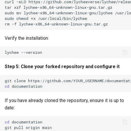
curl
-sLO
https://github.com/lycheeverse/lychee/releas
tar
xzf
lychee-x86_64-unknown-linux-gnu.tar.gz

Step 8: Verify pre-commit
sudo
mv
lychee-x86_64-unknown-linux-gnu/lychee
/usr/lo
configuration
sudo
chmod
+x
/usr/local/bin/lychee

rm
-f
Step 9: Install pre-commit
hooks
Verify the installation:
Step 10: Verify your setup
lychee
Install pre-commit hooks
Step 5: Clone your forked repository and configure it
Install aspell dictionaries
git
clone
cd
(varies by OS)
If you have already cloned the repository, ensure it is up to
On Rocky Linux / RHEL /
date:
Fedora
cd
documentation

On Debian / Ubuntu
git
pull
origin