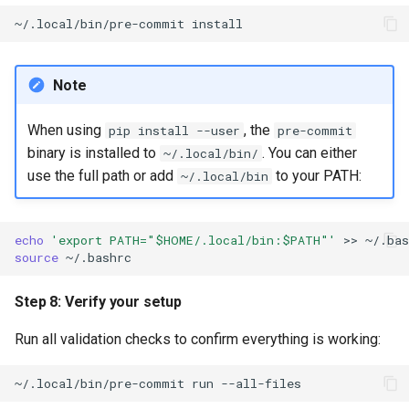
~/.local/bin/pre-commit
Note
When using
, the
pip install --user
pre-commit
binary is installed to
. You can either
~/.local/bin/
use the full path or add
to your PATH:
~/.local/bin
echo
'export PATH="$HOME/.local/bin:$PATH"'
>>
source
Step 8: Verify your setup
Run all validation checks to confirm everything is working:
~/.local/bin/pre-commit
run