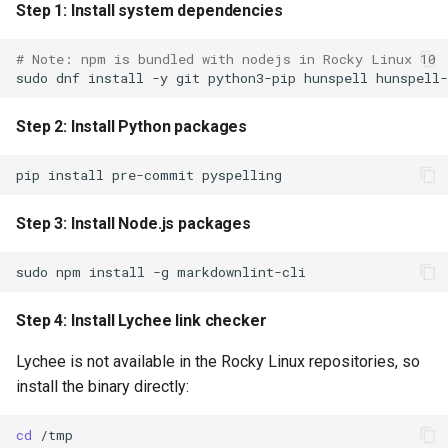
Step 1: Install system dependencies
Step 2: Install Git, Python,
# Note: npm is bundled with nodejs in Rocky Linux 10
and Node.js
sudo
dnf
install
-y
git
python3-pip
hunspell
hunspell-
Step 3: Install Python
Step 2: Install Python packages
packages
pip
install
pre-commit
Step 4: Install Node.js
packages
Step 3: Install Node.js packages
Step 5: Install Hunspell
sudo
npm
install
-g
(spell checker)
Step 4: Install Lychee link checker
Step 6: Install lychee (link
checker)
Lychee is not available in the Rocky Linux repositories, so
install the binary directly:
Step 7: Clone your forked
repository and configure it
cd
/tmp
