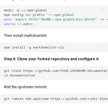
mkdir
-p
~/.npm-global

npm
config
set
prefix
'~/.npm-global'
echo
'export PATH="$HOME/.npm-global/bin:$PATH"'
>>
source
Then install markdownlint:
npm
install
-g
Step 6: Clone your forked repository and configure it
git
clone
cd
Add the upstream remote:
git
remote
add
upstream