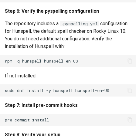
On macOS
Step 6: Verify the pyspelling configuration
Install markdownlint-cli for
The repository includes a
configuration
.pyspelling.yml
markdown linting
for Hunspell, the default spell checker on Rocky Linux 10.
You do not need additional configuration. Verify the
Install lychee for link
installation of Hunspell with:
checking
rpm
-q
hunspell
On Rocky Linux 10 (binary
installation - lychee is not in
If not installed:
repos)
sudo
dnf
install
-y
hunspell
On Fedora (may be available
in repos)
Step 7: Install pre-commit hooks
On Debian / Ubuntu (via
pre-commit
cargo)
Step 8: Verify your setup