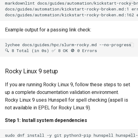
markdownlint docs/guides/automation/kickstart-rocky-br
docs/guides/automation/kickstart-rocky-broken.md:1 err
Raw HTML warning
Complete validation script
Example output for a passing link check:
Adding words to the
lychee docs/guides/hpc/slurm-rocky.md --no-progress

dictionary
Submitting a pull request
Rocky Linux 9 setup
Pushing your changes to the
If you are running Rocky Linux 9, follow these steps to set
Rocky Linux documentation
up a complete documentation validation environment.
repository
Rocky Linux 9 uses Hunspell for spell checking (aspell is
not available in EPEL for Rocky Linux 9).
Getting help
Step 1: Install system dependencies
Additional resources
sudo
dnf
install
-y
git
python3-pip
hunspell
hunspell-