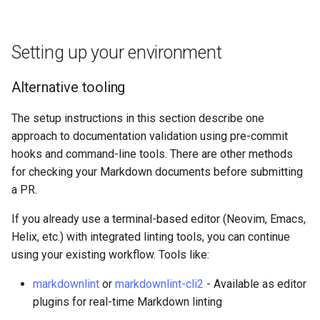
Step 6: Verify pyspelling
configuration
Setting up your environment
Step 7: Install pre-commit
hooks
Alternative tooling
Step 8: Verify your setup
The setup instructions in this section describe one
approach to documentation validation using pre-commit
Step 9: Validate your
hooks and command-line tools. There are other methods
document
for checking your Markdown documents before submitting
a PR.
Rocky Linux 8 setup
If you already use a terminal-based editor (Neovim, Emacs,
Step 1: Install system
Helix, etc.) with integrated linting tools, you can continue
dependencies
using your existing workflow. Tools like:
Step 2: Install Python
markdownlint
or
markdownlint-cli2
- Available as editor
packages
plugins for real-time Markdown linting