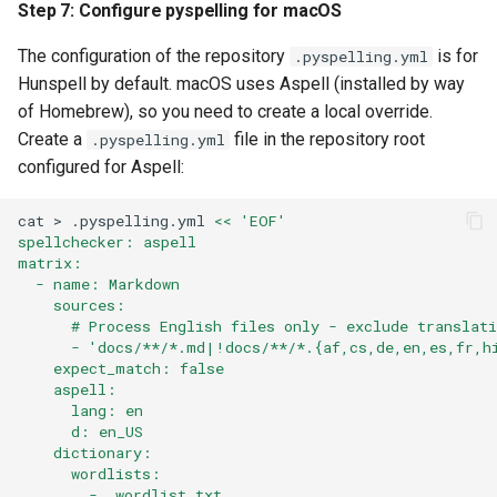
Step 7: Configure pyspelling for macOS
The configuration of the repository
is for
.pyspelling.yml
Hunspell by default. macOS uses Aspell (installed by way
of Homebrew), so you need to create a local override.
Create a
file in the repository root
.pyspelling.yml
configured for Aspell:
cat
>
.pyspelling.yml
<< 'EOF'
spellchecker: aspell
matrix:
  - name: Markdown
    sources:
      # Process English files only - exclude translati
      - 'docs/**/*.md|!docs/**/*.{af,cs,de,en,es,fr,h
    expect_match: false
    aspell:
      lang: en
      d: en_US
    dictionary:
      wordlists:
        - .wordlist.txt