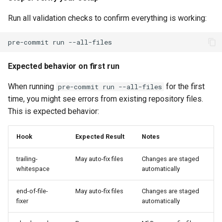
On macOS
Run all validation checks to confirm everything is working:
Creating new documentation
pre-commit
run
Document naming
Expected behavior on first run
What language to write your
When running
for the first
pre-commit run --all-files
documents in
time, you might see errors from existing repository files.
This is expected behavior:
Document location
AI disclosure in your
Hook
Expected Result
Notes
document
trailing-
May auto-fix files
Changes are staged
whitespace
automatically
Document structure
end-of-file-
May auto-fix files
Changes are staged
Optional knowledge and
fixer
automatically
reading time badges