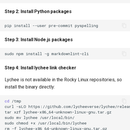
License
Step 2: Install Python packages
pip
install
--user
pre-commit
Step 3: Install Node.js packages
sudo
npm
install
-g
Step 4: Install lychee link checker
Lychee is not available in the Rocky Linux repositories, so
install the binary directly:
cd
/tmp

curl
-sLO
https://github.com/lycheeverse/lychee/releas
tar
xzf
lychee-x86_64-unknown-linux-gnu.tar.gz

sudo
mv
lychee
/usr/local/bin/

sudo
chmod
+x
/usr/local/bin/lychee

rm
-f