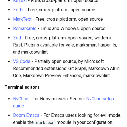
ReText
- Free, cross-platform, open source
document
Zettlr
- Free, cross-platform, open source
macOS Sequoia setup
MarkText
- Free, cross-platform, open source
Remarkable
- Linux and Windows, open source
Step 1: Install Xcode
command line tools
Zed
- Free, cross-platform, open source, written in
Rust. Plugins available for vale, marksman, harper-ls,
Step 2: Install Homebrew
and markdownlint
(if not already installed)
VS Code
- Partially open source, by Microsoft.
Recommended extensions: Git Graph, Markdown All in
Step 3: Install system
One, Markdown Preview Enhanced, markdownlint
dependencies
Terminal editors
Step 4: Install Python
packages
NvChad
- For Neovim users. See our
NvChad setup
guide
Step 5: Install Node.js
Doom Emacs
- For Emacs users looking for evil-mode,
packages
enable the
module in your configuration.
markdown