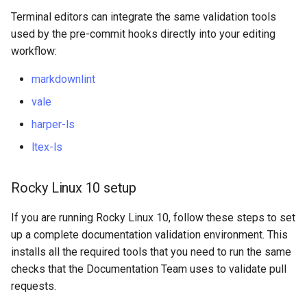
Step 6: Clone your forked
Terminal editors can integrate the same validation tools
repository and configure it
used by the pre-commit hooks directly into your editing
workflow:
Step 7: Configure
markdownlint
pyspelling for macOS
vale
Step 8: Install pre-commit
harper-ls
hooks
ltex-ls
Step 9: Verify your setup
Rocky Linux 10 setup
Validating your own
documents
If you are running Rocky Linux 10, follow these steps to set
up a complete documentation validation environment. This
Windows 11 setup
installs all the required tools that you need to run the same
checks that the Documentation Team uses to validate pull
Step 1: Install Chocolatey
requests.
package manager