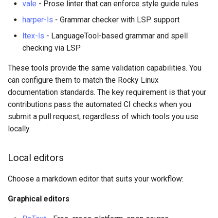
vale
- Prose linter that can enforce style guide rules
Step 3: Install Node.js
harper-ls
- Grammar checker with LSP support
packages
ltex-ls
- LanguageTool-based grammar and spell
Step 4: Install lychee link
checking via LSP
checker
These tools provide the same validation capabilities. You
Step 5: Clone your forked
can configure them to match the Rocky Linux
repository and configure it
documentation standards. The key requirement is that your
contributions pass the automated CI checks when you
Step 6: Configure
submit a pull request, regardless of which tools you use
pyspelling for Aspell
locally.
Step 7: Install pre-commit
Local editors
hooks
Choose a markdown editor that suits your workflow:
Step 8: Verify your setup
Graphical editors
Step 9: Validate your