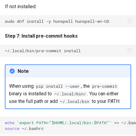
If not installed:
sudo
dnf
install
-y
hunspell
Step 7: Install pre-commit hooks
~/.local/bin/pre-commit
Note
When using
, the
pip install --user
pre-commit
binary is installed to
. You can either
~/.local/bin/
use the full path or add
to your PATH:
~/.local/bin
echo
'export PATH="$HOME/.local/bin:$PATH"'
>>
source