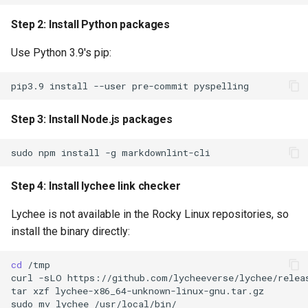
Step 2: Install Python packages
Use Python 3.9's pip:
pip3.9
install
--user
pre-commit
Step 3: Install Node.js packages
sudo
npm
install
-g
Step 4: Install lychee link checker
Lychee is not available in the Rocky Linux repositories, so
install the binary directly:
cd
/tmp

curl
-sLO
https://github.com/lycheeverse/lychee/releas
tar
xzf
lychee-x86_64-unknown-linux-gnu.tar.gz

sudo
mv
lychee
/usr/local/bin/
