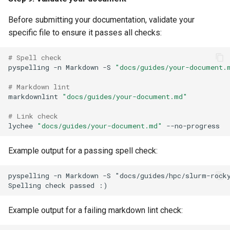
Before submitting your documentation, validate your
Validate a single
specific file to ensure it passes all checks:
document
# Spell check
Metadata validation
pyspelling
-n
Markdown
-S
"docs/guides/your-document.
Heading structure
# Markdown lint
validation
markdownlint
"docs/guides/your-document.md"
# Link check
Admonition formatting
lychee
"docs/guides/your-document.md"
Code block validation
Example output for a passing spell check:
Link format validation
pyspelling -n Markdown -S "docs/guides/hpc/slurm-rocky
Lab domain validation
Example output for a failing markdown lint check:
Internal anchors warning