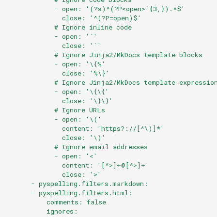
            - open: '(?s)^(?P<open>`{3,}).*$'
              close: '^(?P=open)$'
            # Ignore inline code
            - open: '`'
              close: '`'
            # Ignore Jinja2/MkDocs template blocks
            - open: '\{%'
              close: '%\}'
            # Ignore Jinja2/MkDocs template expressio
            - open: '\{\{'
              close: '\}\}'
            # Ignore URLs
            - open: '\('
              content: 'https?://[^\)]*'
              close: '\)'
            # Ignore email addresses
            - open: '<'
              content: '[^>]+@[^>]+'
              close: '>'
      - pyspelling.filters.markdown:
      - pyspelling.filters.html:
          comments: false
          ignores: