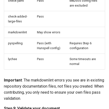
check-yaml
Pass
MkDocs config files
Example guides
are excluded
check-added-
Pass
Formatting guidelines
large-files
Style guide
markdownlint
May show errors
Markdown formatting
pyspelling
Pass (with
Requires Step 6
Hunspell config)
configuration
Code blocks
lychee
Pass
Some timeouts are
normal
Linking to other guides
Validation checks
Important
: The markdownlint errors you see are in existing
repository documentation files, not files you created. When
Running checks manually
contributing, you only need to ensure your own files pass
validation.
Rocky docs contribution
guidelines validation
Step 9: Validate your document