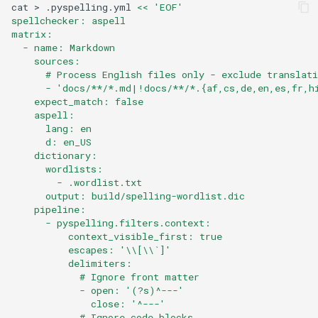
cat
>
.pyspelling.yml
<< 'EOF'
spellchecker: aspell
matrix:
  - name: Markdown
    sources:
      # Process English files only - exclude translati
      - 'docs/**/*.md|!docs/**/*.{af,cs,de,en,es,fr,h
    expect_match: false
    aspell:
      lang: en
      d: en_US
    dictionary:
      wordlists:
        - .wordlist.txt
      output: build/spelling-wordlist.dic
    pipeline:
      - pyspelling.filters.context:
          context_visible_first: true
          escapes: '\\[\\`]'
          delimiters:
            # Ignore front matter
            - open: '(?s)^---'
              close: '^---'
            # Ignore code blocks