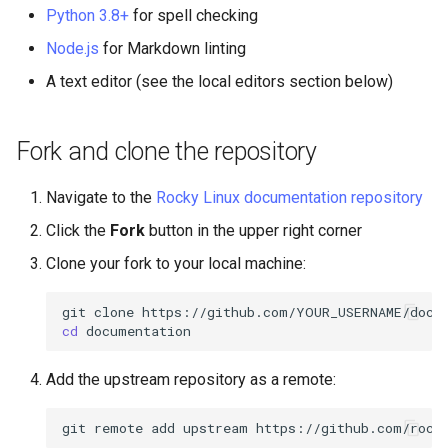
Python 3.8+
for spell checking
Rocky Linux 9 setup
Node.js
for Markdown linting
A text editor (see the local editors section below)
Step 1: Install system
dependencies
Fork and clone the repository
Step 2: Install Python
packages
Navigate to the
Rocky Linux documentation repository
Click the
Fork
button in the upper right corner
Step 3: Install Node.js
packages
Clone your fork to your local machine:
Step 4: Install lychee link
git
clone
checker
cd
Step 5: Clone your forked
Add the upstream repository as a remote:
repository and configure it
git
remote
add
upstream