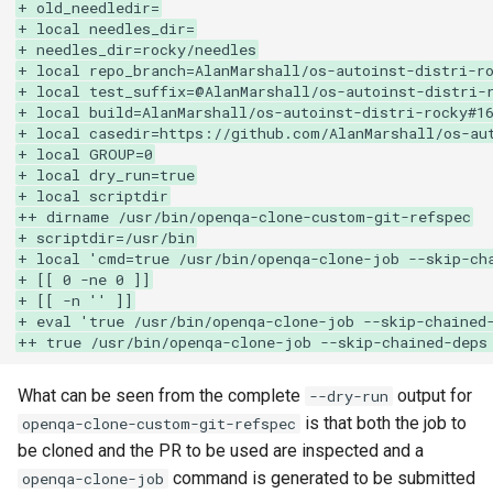
QA:Testcase Vagrant Images
+ old_needledir=
+ local needles_dir=
+ needles_dir=rocky/needles
+ local repo_branch=AlanMarshall/os-autoinst-distri-r
+ local test_suffix=@AlanMarshall/os-autoinst-distri-
+ local build=AlanMarshall/os-autoinst-distri-rocky#1
+ local casedir=https://github.com/AlanMarshall/os-au
+ local GROUP=0
+ local dry_run=true
+ local scriptdir
++ dirname /usr/bin/openqa-clone-custom-git-refspec
+ scriptdir=/usr/bin
+ local 'cmd=true /usr/bin/openqa-clone-job --skip-ch
+ [[ 0 -ne 0 ]]
+ [[ -n '' ]]
+ eval 'true /usr/bin/openqa-clone-job --skip-chained
++ true /usr/bin/openqa-clone-job --skip-chained-deps
What can be seen from the complete
output for
--dry-run
is that both the job to
openqa-clone-custom-git-refspec
be cloned and the PR to be used are inspected and a
command is generated to be submitted
openqa-clone-job