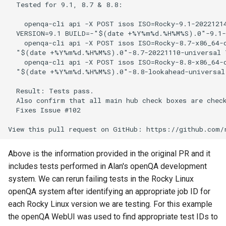
  Tested for 9.1, 8.7 & 8.8:

ISOs
QA:Testcase Packages No
    openqa-cli api -X POST isos ISO=Rocky-9.1-20221214
Insights
Kernel
  VERSION=9.1 BUILD=-"$(date +%Y%m%d.%H%M%S).0"-9.1-2
    openqa-cli api -X POST isos ISO=Rocky-8.7-x86_64-d
  "$(date +%Y%m%d.%H%M%S).0"-8.7-20221110-universal T
QA:Testcase Packages No
Migrating cgroups v1 to v2 on
    openqa-cli api -X POST isos ISO=Rocky-8.8-x86_64-d
RHSM
Rocky Linux
  "$(date +%Y%m%d.%H%M%S).0"-8.8-lookahead-universal 
  Result: Tests pass.

QA:Testcase Application
Mirror Management
  Also confirm that all main hub check boxes are check
Functionality
  Fixes Issue #102

Network
QA:Testcase Artwork and
Assets
Package Management
Above is the information provided in the original PR and it
QA:Testcase GNOME UI
includes tests performed in Alan's openQA development
Proxies
Functionality
system. We can rerun failing tests in the Rocky Linux
openQA system after identifying an appropriate job ID for
Repositories
QA:Testcase Identity
each Rocky Linux version we are testing. For this example
Management
the openQA WebUI was used to find appropriate test IDs to
Security