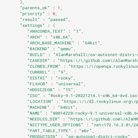
}
"parents_ok"
:
1
"priority"
:
0
"result"
:
"passed"
"settings"
:
{
"ANACONDA_TEXT"
:
"1"
"ARCH"
:
"x86_64"
"ARCH_BASE_MACHINE"
:
"64bit"
"BACKEND"
:
"qemu"
"BUILD"
:
"AlanMarshall\/os-autoinst-distri-
"CASEDIR"
:
"https:\/\/github.com\/AlanMarsh
"CLONED_FROM"
:
"https:\/\/openqa.rockylinux
"CURRREL"
:
"9"
"DISTRI"
:
"rocky"
"FLAVOR"
:
"universal"
"HDDSIZEGB"
:
"15"
"ISO"
:
"Rocky-9.1-20221214.1-x86_64-dvd.iso
"LOCATION"
:
"https:\/\/dl.rockylinux.org\/
"MACHINE"
:
"64bit"
"NAME"
:
"00014228-rocky-9.1-universal-x86_6
"NEEDLES_DIR"
:
"https:\/\/github.com\/AlanM
"NICTYPE_USER_OPTIONS"
:
"net=172.16.2.0\/2
"PART_TABLE_TYPE"
:
"mbr"
"PRODUCTDIR"
:
"os-autoinst-distri-rocky"