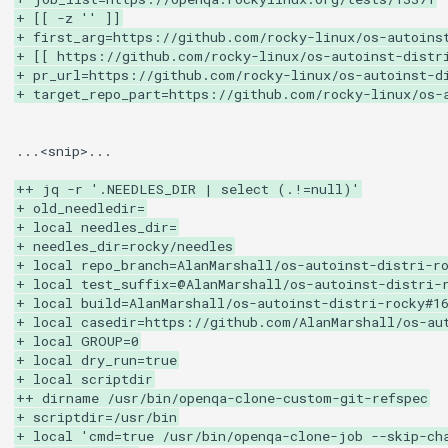
+ [[ -z '' ]]
+ first_arg=https://github.com/rocky-linux/os-autoins
+ [[ https://github.com/rocky-linux/os-autoinst-distr
+ pr_url=https://github.com/rocky-linux/os-autoinst-d
+ target_repo_part=https://github.com/rocky-linux/os-
...<snip>...

++ jq -r '.NEEDLES_DIR | select (.!=null)'
+ old_needledir=
+ local needles_dir=
+ needles_dir=rocky/needles
+ local repo_branch=AlanMarshall/os-autoinst-distri-r
+ local test_suffix=@AlanMarshall/os-autoinst-distri-
+ local build=AlanMarshall/os-autoinst-distri-rocky#1
+ local casedir=https://github.com/AlanMarshall/os-au
+ local GROUP=0
+ local dry_run=true
+ local scriptdir
++ dirname /usr/bin/openqa-clone-custom-git-refspec
+ scriptdir=/usr/bin
+ local 'cmd=true /usr/bin/openqa-clone-job --skip-ch