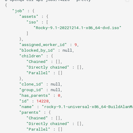
{
"job"
:
{
"assets"
:
{
"iso"
:
[
"Rocky-9.1-20221214.1-x86_64-dvd.iso"
]
}
"assigned_worker_id"
:
9
"blocked_by_id"
:
"children"
:
{
"Chained"
:
[]
"Directly chained"
:
[]
"Parallel"
:
[]
}
"clone_id"
:
"group_id"
:
"has_parents"
:
0
"id"
:
14228
"name"
:
"rocky-9.1-universal-x86_64-BuildAlanM
"parents"
:
{
"Chained"
:
[]
"Directly chained"
:
[]
"Parallel"
:
[]