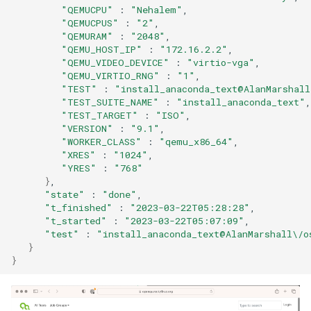
"QEMUCPU"
:
"Nehalem"
"QEMUCPUS"
:
"2"
"QEMURAM"
:
"2048"
"QEMU_HOST_IP"
:
"172.16.2.2"
"QEMU_VIDEO_DEVICE"
:
"virtio-vga"
"QEMU_VIRTIO_RNG"
:
"1"
"TEST"
:
"install_anaconda_text@AlanMarshall
"TEST_SUITE_NAME"
:
"install_anaconda_text"
"TEST_TARGET"
:
"ISO"
"VERSION"
:
"9.1"
"WORKER_CLASS"
:
"qemu_x86_64"
"XRES"
:
"1024"
"YRES"
:
"768"
}
"state"
:
"done"
"t_finished"
:
"2023-03-22T05:28:28"
"t_started"
:
"2023-03-22T05:07:09"
"test"
:
"install_anaconda_text@AlanMarshall\/o
}
}