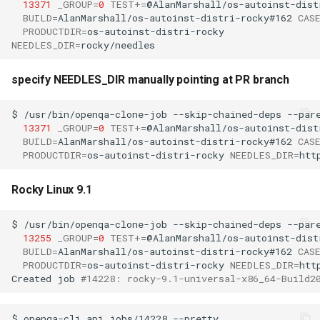
13371
_GROUP
=
0
TEST
+=
@AlanMarshall/os-autoinst-dist
BUILD
=
AlanMarshall/os-autoinst-distri-rocky#162
CAS
PRODUCTDIR
=
NEEDLES_DIR
=
specify NEEDLES_DIR manually pointing at PR branch
$
/usr/bin/openqa-clone-job
--skip-chained-deps
--par
13371
_GROUP
=
0
TEST
+=
@AlanMarshall/os-autoinst-dist
BUILD
=
AlanMarshall/os-autoinst-distri-rocky#162
CAS
PRODUCTDIR
=
os-autoinst-distri-rocky
NEEDLES_DIR
=
Rocky Linux 9.1
$
/usr/bin/openqa-clone-job
--skip-chained-deps
--par
13255
_GROUP
=
0
TEST
+=
@AlanMarshall/os-autoinst-dist
BUILD
=
AlanMarshall/os-autoinst-distri-rocky#162
CAS
PRODUCTDIR
=
os-autoinst-distri-rocky
NEEDLES_DIR
=
htt
Created
job
#14228: rocky-9.1-universal-x86_64-Build2
$
openqa-cli
api
jobs/14228