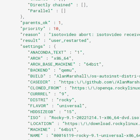
"Directly chained"
:
[]
"Parallel"
:
[]
}
"parents_ok"
:
1
"priority"
:
10
"reason"
:
"isotovideo abort: isotovideo receiv
"result"
:
"user_restarted"
"settings"
:
{
"ANACONDA_TEXT"
:
"1"
"ARCH"
:
"x86_64"
"ARCH_BASE_MACHINE"
:
"64bit"
"BACKEND"
:
"qemu"
"BUILD"
:
"AlanMarshall\/os-autoinst-distri-
"CASEDIR"
:
"https:\/\/github.com\/AlanMarsh
"CLONED_FROM"
:
"https:\/\/openqa.rockylinux
"CURRREL"
:
"9"
"DISTRI"
:
"rocky"
"FLAVOR"
:
"universal"
"HDDSIZEGB"
:
"15"
"ISO"
:
"Rocky-9.1-20221214.1-x86_64-dvd.iso
"LOCATION"
:
"https:\/\/download.rockylinux
"MACHINE"
:
"64bit"
"NAME"
:
"00016119-rocky-9.1-universal-x86_6