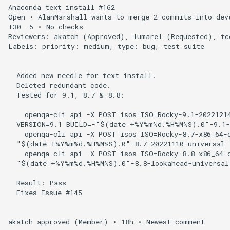
Anaconda text install #162

Open • AlanMarshall wants to merge 2 commits into deve
+30 -5 • No checks

Reviewers: akatch (Approved), lumarel (Requested), tco
Labels: priority: medium, type: bug, test suite

  Added new needle for text install.

  Deleted redundant code.

  Tested for 9.1, 8.7 & 8.8:

    openqa-cli api -X POST isos ISO=Rocky-9.1-20221214
  VERSION=9.1 BUILD=-"$(date +%Y%m%d.%H%M%S).0"-9.1-2
    openqa-cli api -X POST isos ISO=Rocky-8.7-x86_64-d
  "$(date +%Y%m%d.%H%M%S).0"-8.7-20221110-universal T
    openqa-cli api -X POST isos ISO=Rocky-8.8-x86_64-d
  "$(date +%Y%m%d.%H%M%S).0"-8.8-lookahead-universal 
  Result: Pass

  Fixes Issue #145

akatch approved (Member) • 18h • Newest comment
