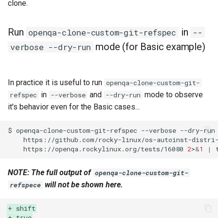
clone.
QA:Testcase Keyboard
Troubleshooting
Layout
Run
in
openqa-clone-custom-git-refspec
--
Virtualization
mode (for Basic example)
verbose --dry-run
QA:Testcase Module Streams
Web
QA:Testcase Multimonitor
In practice it is useful to run
Setup
openqa-clone-custom-git-
in
and
mode to observe
refspec
--verbose
--dry-run
QA:Testcase Basic Package
it's behavior even for the Basic cases...
installs
$
openqa-clone-custom-git-refspec
--verbose
--dry-run
https://github.com/rocky-linux/os-autoinst-distri
QA:Testcase SELinux Errors
https://openqa.rockylinux.org/tests/16080
2
>
&
1
|
on Desktop clients
NOTE: The full output of
openqa-clone-custom-git-
QA:Testcase SELinux Errors
will not be shown here.
refspece
on Server installations
+ shift
QA:Testcase System
+ true