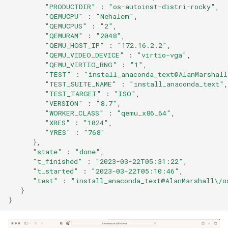
"PRODUCTDIR"
:
"os-autoinst-distri-rocky"
"QEMUCPU"
:
"Nehalem"
"QEMUCPUS"
:
"2"
"QEMURAM"
:
"2048"
"QEMU_HOST_IP"
:
"172.16.2.2"
"QEMU_VIDEO_DEVICE"
:
"virtio-vga"
"QEMU_VIRTIO_RNG"
:
"1"
"TEST"
:
"install_anaconda_text@AlanMarshall
"TEST_SUITE_NAME"
:
"install_anaconda_text"
"TEST_TARGET"
:
"ISO"
"VERSION"
:
"8.7"
"WORKER_CLASS"
:
"qemu_x86_64"
"XRES"
:
"1024"
"YRES"
:
"768"
}
"state"
:
"done"
"t_finished"
:
"2023-03-22T05:31:22"
"t_started"
:
"2023-03-22T05:10:46"
"test"
:
"install_anaconda_text@AlanMarshall\/o
}
}