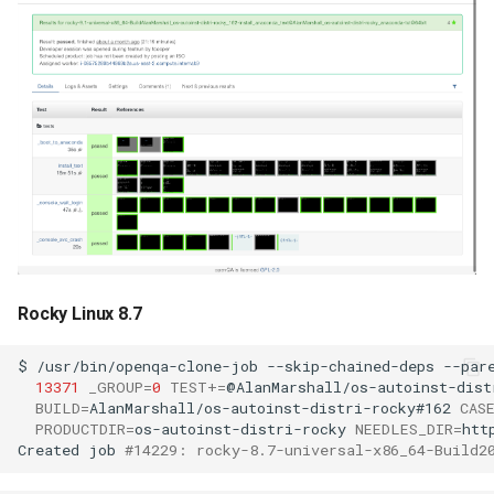
Rocky Linux 8.7
$
/usr/bin/openqa-clone-job
--skip-chained-deps
--par
13371
_GROUP
=
0
TEST
+=
@AlanMarshall/os-autoinst-dist
BUILD
=
AlanMarshall/os-autoinst-distri-rocky#162
CAS
PRODUCTDIR
=
os-autoinst-distri-rocky
NEEDLES_DIR
=
htt
Created
job
#14229: rocky-8.7-universal-x86_64-Build2