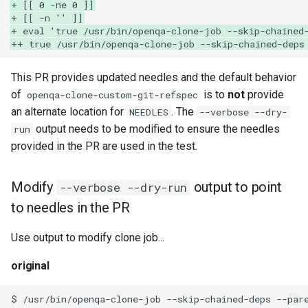
+ [[ 0 -ne 0 ]]
+ [[ -n '' ]]
+ eval 'true /usr/bin/openqa-clone-job --skip-chained
++ true /usr/bin/openqa-clone-job --skip-chained-deps
This PR provides updated needles and the default behavior
of
is to
not
provide
openqa-clone-custom-git-refspec
an alternate location for
. The
NEEDLES
--verbose --dry-
output needs to be modified to ensure the needles
run
provided in the PR are used in the test.
Modify
output to point
--verbose --dry-run
to needles in the PR
Use output to modify clone job...
original
$
/usr/bin/openqa-clone-job
--skip-chained-deps
--par