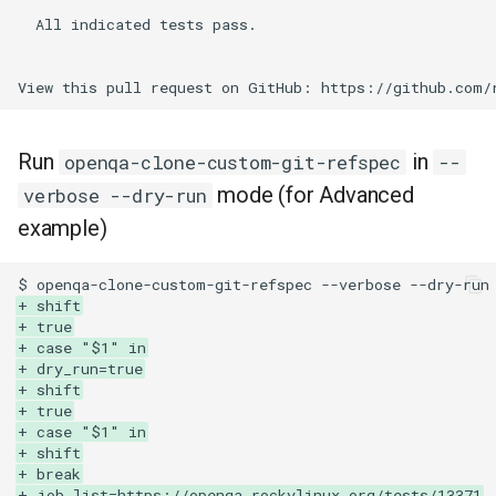
  All indicated tests pass.

Run
in
openqa-clone-custom-git-refspec
--
mode (for Advanced
verbose --dry-run
example)
+ shift
+ true
+ case "$1" in
+ dry_run=true
+ shift
+ true
+ case "$1" in
+ shift
+ break
+ job_list=https://openqa.rockylinux.org/tests/13371