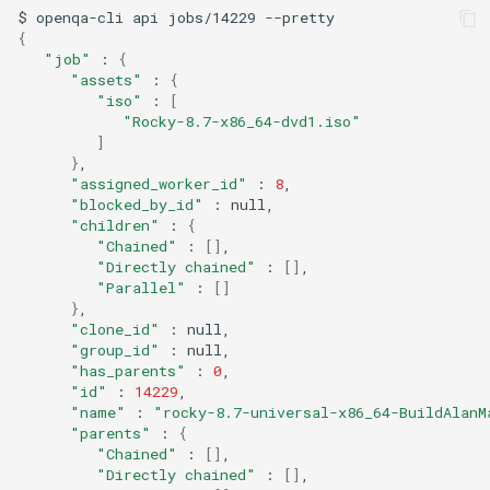
$
openqa-cli
api
jobs/14229
{
"job"
:
{
"assets"
:
{
"iso"
:
[
"Rocky-8.7-x86_64-dvd1.iso"
]
}
"assigned_worker_id"
:
8
"blocked_by_id"
:
"children"
:
{
"Chained"
:
[]
"Directly chained"
:
[]
"Parallel"
:
[]
}
"clone_id"
:
"group_id"
:
"has_parents"
:
0
"id"
:
14229
"name"
:
"rocky-8.7-universal-x86_64-BuildAlanM
"parents"
:
{
"Chained"
:
[]
"Directly chained"
:
[]