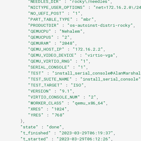
"NEEDLES_DIR"
:
"rocky\/needles"
"NICTYPE_USER_OPTIONS"
:
"net=172.16.2.0\/2
"NO_UEFI_POST"
:
"1"
"PART_TABLE_TYPE"
:
"mbr"
"PRODUCTDIR"
:
"os-autoinst-distri-rocky"
"QEMUCPU"
:
"Nehalem"
"QEMUCPUS"
:
"2"
"QEMURAM"
:
"2048"
"QEMU_HOST_IP"
:
"172.16.2.2"
"QEMU_VIDEO_DEVICE"
:
"virtio-vga"
"QEMU_VIRTIO_RNG"
:
"1"
"SERIAL_CONSOLE"
:
"1"
"TEST"
:
"install_serial_console@AlanMarshal
"TEST_SUITE_NAME"
:
"install_serial_console"
"TEST_TARGET"
:
"ISO"
"VERSION"
:
"9.1"
"VIRTIO_CONSOLE_NUM"
:
"2"
"WORKER_CLASS"
:
"qemu_x86_64"
"XRES"
:
"1024"
"YRES"
:
"768"
}
"state"
:
"done"
"t_finished"
:
"2023-03-29T06:19:37"
"t_started"
:
"2023-03-29T06:12:26"