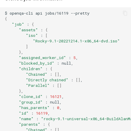
$
openqa-cli
api
jobs/16119
{
"job"
:
{
"assets"
:
{
"iso"
:
[
"Rocky-9.1-20221214.1-x86_64-dvd.iso"
]
}
"assigned_worker_id"
:
5
"blocked_by_id"
:
"children"
:
{
"Chained"
:
[]
"Directly chained"
:
[]
"Parallel"
:
[]
}
"clone_id"
:
16121
"group_id"
:
"has_parents"
:
0
"id"
:
16119
"name"
:
"rocky-9.1-universal-x86_64-BuildAlanM
"parents"
:
{
"Chained"
:
[]