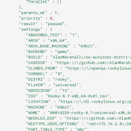
"Parallel"
:
[]
}
"parents_ok"
:
1
"priority"
:
0
"result"
:
"passed"
"settings"
:
{
"ANACONDA_TEXT"
:
"1"
"ARCH"
:
"x86_64"
"ARCH_BASE_MACHINE"
:
"64bit"
"BACKEND"
:
"qemu"
"BUILD"
:
"AlanMarshall\/os-autoinst-distri-
"CASEDIR"
:
"https:\/\/github.com\/AlanMarsh
"CLONED_FROM"
:
"https:\/\/openqa.rockylinux
"CURRREL"
:
"8"
"DISTRI"
:
"rocky"
"FLAVOR"
:
"universal"
"HDDSIZEGB"
:
"15"
"ISO"
:
"Rocky-8.7-x86_64-dvd1.iso"
"LOCATION"
:
"https:\/\/dl.rockylinux.org\/
"MACHINE"
:
"64bit"
"NAME"
:
"00014229-rocky-8.7-universal-x86_6
"NEEDLES_DIR"
:
"https:\/\/github.com\/AlanM
"NICTYPE_USER_OPTIONS"
:
"net=172.16.2.0\/2
"PART_TABLE_TYPE"
:
"mbr"