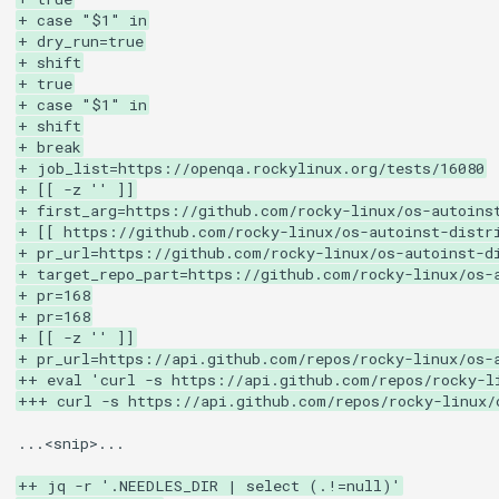
Services
+ case "$1" in
+ dry_run=true
+ shift
QA:Testcase RDP Graphics
+ true
Mode
+ case "$1" in
+ shift
+ break
QA:Testcase Media Repo
+ job_list=https://openqa.rockylinux.org/tests/16080
Compare
+ [[ -z '' ]]
+ first_arg=https://github.com/rocky-linux/os-autoins
+ [[ https://github.com/rocky-linux/os-autoinst-distr
QA:Testcase Storage Volume
+ pr_url=https://github.com/rocky-linux/os-autoinst-d
Resize
+ target_repo_part=https://github.com/rocky-linux/os-
+ pr=168
QA:Testcase Template
+ pr=168
+ [[ -z '' ]]
+ pr_url=https://api.github.com/repos/rocky-linux/os-
QA:Testcase Update Image
++ eval 'curl -s https://api.github.com/repos/rocky-l
+++ curl -s https://api.github.com/repos/rocky-linux/
QA:Testcase VNC Graphics
...<snip>...

Mode
++ jq -r '.NEEDLES_DIR | select (.!=null)'