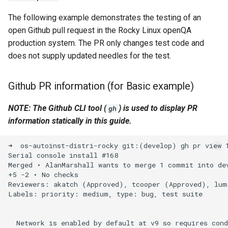
output to point to needles in
Laboratorio 10:
Installation
Desktop
FreeRADIUS RADIUS Serve
Conclusions
Rilascio 8.6
The following example demonstrates the testing of an
the PR
Configurazione di kubectl p
with Samba Active Director
Capitolo 6. Server mail
bash - Colore della stringa
open Github pull request in the Rocky Linux openQA
l'accesso remoto
QA:Testcase Media File
DNS
Release 8.5
production system. The PR only changes test code and
original
Conflicts
OpenVPN
Capitolo 7. High availability
Servizio Systemd - Script
does not supply updated needles for the test.
Laboratorio 11: Provisionin
Editors
Python
Release 8.4
specify NEEDLES_DIR
delle rotte di rete dei Pod
QA:Testcase Media
Autorità di certificazione 
manually pointing at PR
Repoclosure
Github PR information (for Basic example)
e firma delle chiavi
Email
Test di compatibilità della
Change Log
branch
Laboratorio 12: Smoke Tes
CPU
NOTE: The Github CLI tool (
) is used to display PR
gh
QA:Testcase Media USB dd
Hardening delle unità
File Sharing Services
Rocky Linux Summer of D
Rocky Linux 9.1
Laboratorio 13: Pulizia
information statically in this guide.
Systemd
torsocks - Instradare il
2024
QA:Testcase Minimal
traffico attraverso
Filesystems
Rocky Linux 8.7
➜  os-autoinst-distri-rocky git:(develop) gh pr view 1
Installation
Tor/SOCKS5
VPN WireGuard
Serial console install #168

Hardware
Merged • AlanMarshall wants to merge 1 commit into dev
References
QA:Testcase Network
Scrivere su CD/DVD fisici con
+5 -2 • No checks

Attached Storage
Reviewers: akatch (Approved), tcooper (Approved), luma
Xorriso
HPC
Labels: priority: medium, type: bug, test suite

QA:Testcase Packages and
Interoperability
Installer Sources
  Network is enabled by default at v9 so requires cond