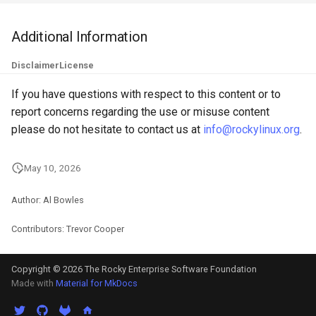
QA:Testcase Keyboard
Troubleshooting
Layout
Additional Information
Virtualization
Disclaimer
License
QA:Testcase Module Stre
Web
If you have questions with respect to this content or to
QA:Testcase Multimonitor
report concerns regarding the use or misuse content
Setup
please do not hesitate to contact us at
info@rockylinux.org
.
QA:Testcase Basic Packag
May 10, 2026
installs
Author: Al Bowles
QA:Testcase SELinux Error
on Desktop clients
Contributors: Trevor Cooper
QA:Testcase SELinux Error
Copyright © 2026 The Rocky Enterprise Software Foundation
on Server installations
Made with
Material for MkDocs
QA:Testcase System