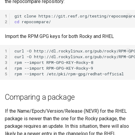
the repocompare repository:
Laboratorio 10:
Installation
Desktop
FreeRADIUS RADIUS Serve
Conclusions
Rilascio 8.6
Configurazione di kubectl p
with Samba Active Director
Capitolo 6. Server mail
bash - Colore della stringa
1
git
clone
l'accesso remoto
QA:Testcase Media File
DNS
2
cd
Release 8.5
Conflicts
OpenVPN
Capitolo 7. High availability
Servizio Systemd - Script
Laboratorio 11: Provisionin
Editors
Python
Import the RPM GPG keys for both Rocky and RHEL
Release 8.4
delle rotte di rete dei Pod
QA:Testcase Media
Autorità di certificazione 
Repoclosure
e firma delle chiavi
Email
Test di compatibilità della
1
curl
-O
http://dl.rockylinux.org/pub/rocky/RPM-GPG
Change Log
Laboratorio 12: Smoke Tes
2
curl
-O
http://dl.rockylinux.org/pub/rocky/RPM-GPG
CPU
3
rpm
--import
RPM-GPG-KEY-Rocky-8

QA:Testcase Media USB d
Hardening delle unità
File Sharing Services
Rocky Linux Summer of D
4
rpm
--import
RPM-GPG-KEY-Rocky-9

Laboratorio 13: Pulizia
Systemd
torsocks - Instradare il
2024
5
rpm
--import
QA:Testcase Minimal
traffico attraverso
Filesystems
Installation
Tor/SOCKS5
VPN WireGuard
Hardware
Comparing a package
QA:Testcase Network
Scrivere su CD/DVD fisici con
Attached Storage
Xorriso
HPC
If the Name/Epoch/Version/Release (NEVR) for the RHEL
package is newer than the one for the Rocky package, the
QA:Testcase Packages an
Interoperability
package requires an update. In this situation, there will also
Installer Sources
likely be a newer entry in the changelog for the RHEL