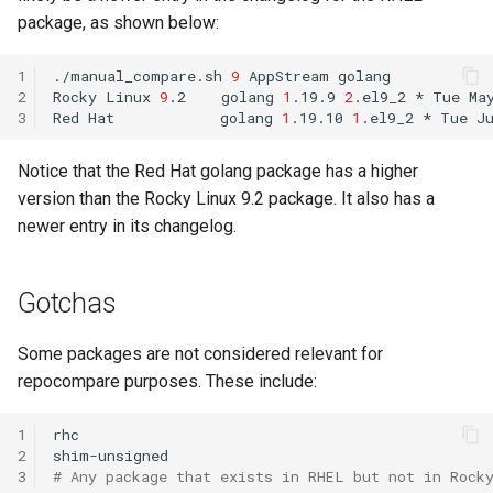
ISOs
package, as shown below:
QA:Testcase Packages No
Insights
Kernel
1
./manual_compare.sh
9
AppStream
golang

2
Rocky
Linux
9
.2
golang
1
.19.9
2
.el9_2
*
Tue
Ma
3
Red
Hat
golang
1
.19.10
1
.el9_2
*
Tue
J
QA:Testcase Packages No
Migrating cgroups v1 to v2 on
RHSM
Rocky Linux
Notice that the Red Hat golang package has a higher
version than the Rocky Linux 9.2 package. It also has a
QA:Testcase Application
Mirror Management
Functionality
newer entry in its changelog.
Network
QA:Testcase Artwork and
Gotchas
Assets
Package Management
Some packages are not considered relevant for
QA:Testcase GNOME UI
Proxies
repocompare purposes. These include:
Functionality
Repositories
1
rhc

QA:Testcase Identity
2
Management
Security
3
# Any package that exists in RHEL but not in Rock