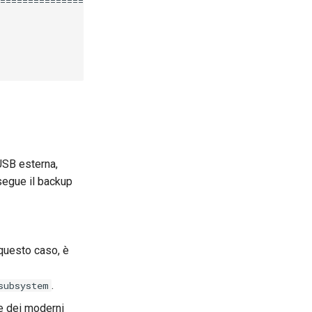
========================================================
USB esterna,
segue il backup
 questo caso, è
.
subsystem
e dei moderni