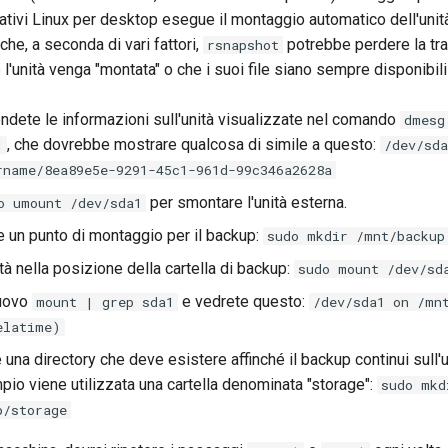
ativi Linux per desktop esegue il montaggio automatico dell'unità
 che, a seconda di vari fattori,
potrebbe perdere la trac
rsnapshot
l'unità venga "montata" o che i suoi file siano sempre disponibil
endete le informazioni sull'unità visualizzate nel comando
dmesg
, che dovrebbe mostrare qualcosa di simile a questo:
1
/dev/sda
rname/8ea89e5e-9291-45c1-961d-99c346a2628a
per smontare l'unità esterna.
o umount /dev/sda1
e un punto di montaggio per il backup:
sudo mkdir /mnt/backup
tà nella posizione della cartella di backup:
sudo mount /dev/sd
nuovo
e vedrete questo:
mount | grep sda1
/dev/sda1 on /mn
elatime)
 una directory che deve esistere affinché il backup continui sull'u
io viene utilizzata una cartella denominata "storage":
sudo mkd
p/storage