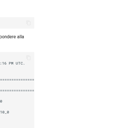
pondere alla
16 PM UTC.

========================================================
                       Repository                  Size

========================================================
0                      epel                       112 k

10_0                   appstream                   12 k
