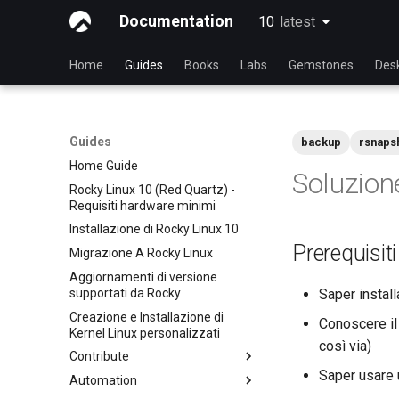
Documentation
10
latest
latest
Home
Guides
Books
Labs
Gemstones
Des
Guides
backup
rsnaps
Home Guide
Soluzion
Rocky Linux 10 (Red Quartz) -
Requisiti hardware minimi
Installazione di Rocky Linux 10
Prerequisiti
Migrazione A Rocky Linux
Aggiornamenti di versione
supportati da Rocky
Saper install
Creazione e Installazione di
Conoscere il
Kernel Linux personalizzati
così via)
Contribute
Saper usare 
Automation
Index