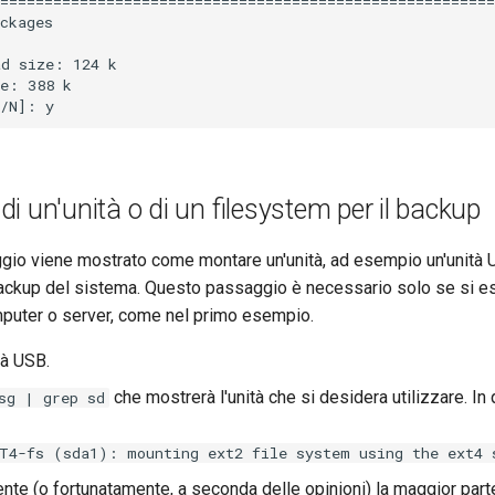
========================================================
ckages

d size: 124 k

e: 388 k

i un'unità o di un filesystem per il backup
gio viene mostrato come montare un'unità, ad esempio un'unità 
l backup del sistema. Questo passaggio è necessario solo se si e
mputer o server, come nel primo esempio.
tà USB.
che mostrerà l'unità che si desidera utilizzare. In
sg | grep sd
T4-fs (sda1): mounting ext2 file system using the ext4 
nte (o fortunatamente, a seconda delle opinioni) la maggior part