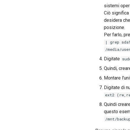
sistemi oper
Ciò significa
desidera che 
posizione.
Per farlo, pr
| grep sda
/media/use
Digitate
sud
Quindi, crear
Montare l'uni
Digitate di 
ext2 (rw,r
Quindi creare
questo esemp
/mnt/backu