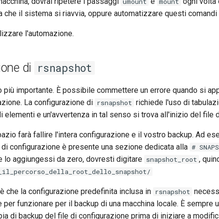
acchina, dovrai ripetere i passaggi
e
ogni volta 
umount
mount
lta che il sistema si riavvia, oppure automatizzare questi comandi 
ilizzare l'automazione.
ione di
rsnapshot
o più importante. È possibile commettere un errore quando si ap
urazione. La configurazione di
richiede l'uso di tabulazi
rsnapshot
elementi e un'avvertenza in tal senso si trova all'inizio del file 
azio farà fallire l'intera configurazione e il vostro backup. Ad es
e di configurazione è presente una sezione dedicata alla
# SNAP
e lo aggiungessi da zero, dovresti digitare
, quin
snapshot_root
_il_percorso_della_root_dello_snapshot/
è che la configurazione predefinita inclusa in
necessi
rsnapshot
 per funzionare per il backup di una macchina locale. È sempre 
ia di backup del file di configurazione prima di iniziare a modific