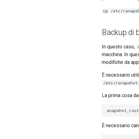
cp /etc/rsnaps
Backup di b
In questo caso,
macchina. In ques
modifiche da app
È necessario uti
/etc/rsnapshot
La prima cosa da
È necessario cam