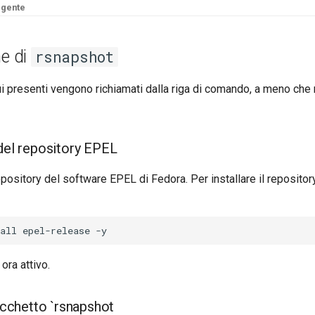
rgente
ne di
rsnapshot
ui presenti vengono richiamati dalla riga di comando, a meno che 
 del repository EPEL
epository del software EPEL di Fedora. Per installare il repositor
 ora attivo.
pacchetto `rsnapshot