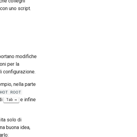
che colleghi
con uno script.
portano modifiche
oni per la
di configurazione.
empio, nella parte
SHOT ROOT
di
e infine
Tab
ta solo di
una buona idea,
arlo: