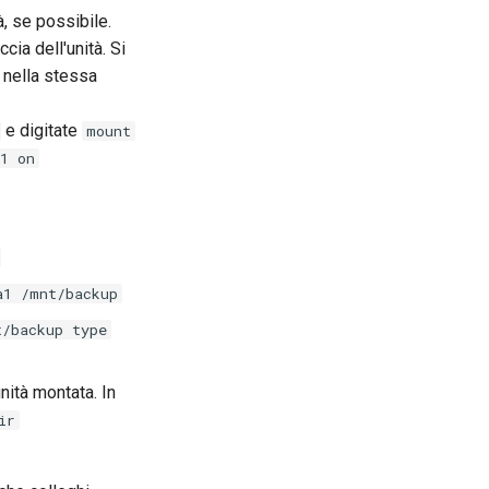
, se possibile.
cia dell'unità. Si
i nella stessa
e digitate
mount
1 on
a1 /mnt/backup
t/backup type
nità montata. In
ir