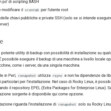
 po' di scripting BASH
modificare il
per l'utente root
crontab
elle chiavi pubbliche e private SSH (solo se si intende esegui
erver)
ne
 potente utility di backup con possibilità di installazione su qua
È possibile eseguire il backup di una macchina a livello locale op
chine, come i server, da una singola macchina.
te in Perl,
utilizza
e non ha dipendenze da lib
rsnapshot
rsync
 particolari per l'installazione. Nel caso di Rocky Linux, è possibi
ando il repository EPEL (Extra Packages for Enterprise Linux). Se 
lazione sorgente è disponibile qui come opzione.
zione riguarda l'installazione di
solo su Rocky Linu
rsnapshot