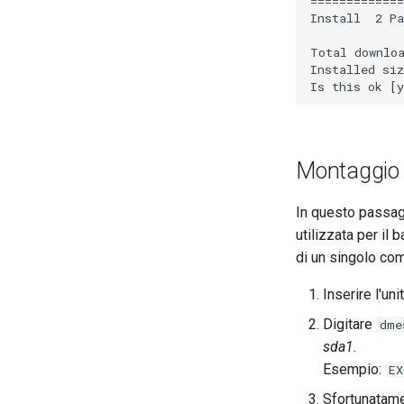
=============
Hardening delle unità Systemd
Install  2 Pa
VPN WireGuard
Total downloa
Installed siz
Montaggio d
In questo passag
utilizzata per i
di un singolo co
Inserire l'uni
Digitare
dme
sda1
.
Esempio:
EX
Sfortunatame