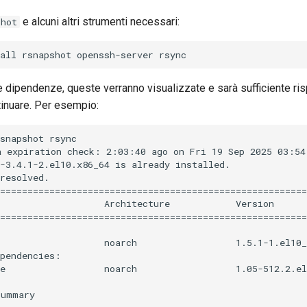
e alcuni altri strumenti necessari:
shot
 dipendenze, queste verranno visualizzate e sarà sufficiente ris
tinuare. Per esempio:
snapshot rsync

 expiration check: 2:03:40 ago on Fri 19 Sep 2025 03:54:
-3.4.1-2.el10.x86_64 is already installed.

resolved.

========================================================
                   Architecture            Version      
========================================================
                   noarch                  1.5.1-1.el10_
pendencies:

e                  noarch                  1.05-512.2.el
ummary
