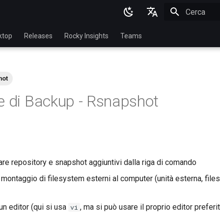
Inizializza l
English
ktop
Releases
Rocky Insights
Teams
Ukrainian
Deutsch
hot
Français
e di Backup - Rsnapshot
Español
Italian
日本語
한국어
are repository e snapshot aggiuntivi dalla riga di comando
简体中文
 montaggio di filesystem esterni al computer (unità esterna, fil
un editor (qui si usa
, ma si può usare il proprio editor preferi
vi