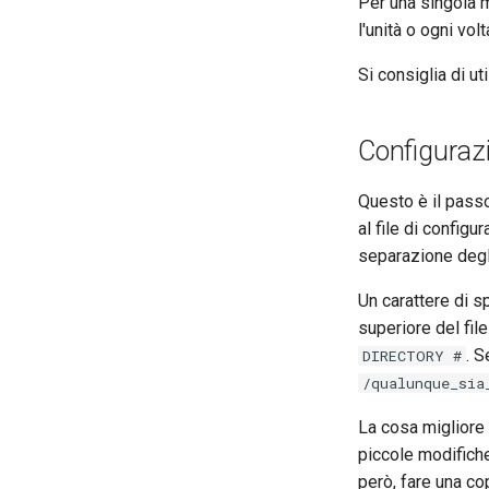
Per una singola m
l'unità o ogni vo
Si consiglia di ut
Configuraz
Questo è il pass
al file di config
separazione degli 
Un carattere di sp
superiore del fil
. S
DIRECTORY #
/qualunque_sia
La cosa migliore 
piccole modifiche
però, fare una cop