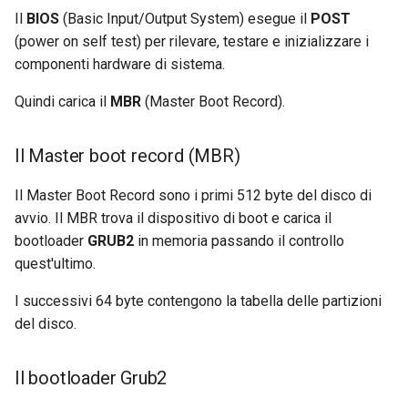
Laboratorio 10:
Il
Il processo journald
BIOS
(Basic Input/Output System) esegue il
POST
Desktop
FreeRADIUS RADIUS Serve
Rilascio 8.6
Configurazione di kubectl p
Capitolo 6. Server mail
(power on self test) per rilevare, testare e inizializzare i
with Samba Active Director
bash - Colore della stringa
l'accesso remoto
comando journalctl
DNS
componenti hardware di sistema.
Release 8.5
Capitolo 7. High availability
OpenVPN
Servizio Systemd - Script
Quindi carica il
MBR
(Master Boot Record).
Laboratorio 11: Provisionin
Uso del display continuo
Editors
Python
Release 8.4
delle rotte di rete dei Pod
Autorità di certificazione 
Filtrare i Messaggi
e firma delle chiavi
Email
Test di compatibilità della
Il Master boot record (MBR)
Change Log
Laboratorio 12: Smoke Tes
CPU
Il Master Boot Record sono i primi 512 byte del disco di
Hardening delle unità
File Sharing Services
Rocky Linux Summer of D
Laboratorio 13: Pulizia
avvio. Il MBR trova il dispositivo di boot e carica il
Systemd
torsocks - Instradare il
2024
bootloader
GRUB2
in memoria passando il controllo
traffico attraverso
Filesystems
Tor/SOCKS5
quest'ultimo.
VPN WireGuard
Hardware
I successivi 64 byte contengono la tabella delle partizioni
Scrivere su CD/DVD fisici con
del disco.
Xorriso
HPC
Il bootloader Grub2
Interoperability