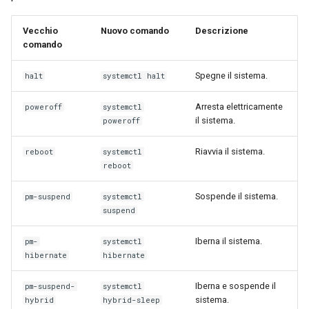
Vecchio
Nuovo comando
Descrizione
comando
Spegne il sistema.
halt
systemctl halt
Arresta elettricamente
poweroff
systemctl
il sistema.
poweroff
Riavvia il sistema.
reboot
systemctl
reboot
Sospende il sistema.
pm-suspend
systemctl
suspend
Iberna il sistema.
pm-
systemctl
hibernate
hibernate
Iberna e sospende il
pm-suspend-
systemctl
sistema.
hybrid
hybrid-sleep