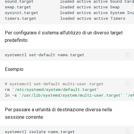
sound.target
loaded
active
active
Sound
Card

swap.target
loaded
active
active
Swap

sysinit.target
loaded
active
active
System
Ini
timers.target
loaded
active
active
Per configurare il sistema all'utilizzo di un diverso target
predefinito:
systemctl
set-default
Esempio:
# systemctl set-default multi-user.target
rm
'/etc/systemd/system/default.target'
ln
-s
'/usr/lib/systemd/system/multi-user.target'
'/e
Per passare a un'unità di destinazione diversa nella
sessione corrente:
systemctl
isolate