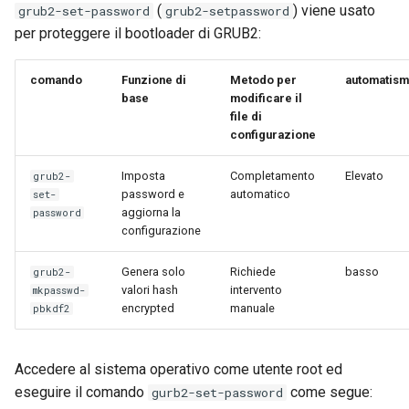
(
) viene usato
grub2-set-password
grub2-setpassword
per proteggere il bootloader di GRUB2:
comando
Funzione di
Metodo per
automatis
base
modificare il
file di
configurazione
Imposta
Completamento
Elevato
grub2-
password e
automatico
set-
aggiorna la
password
configurazione
Genera solo
Richiede
basso
grub2-
valori hash
intervento
mkpasswd-
encrypted
manuale
pbkdf2
Accedere al sistema operativo come utente root ed
eseguire il comando
come segue:
gurb2-set-password