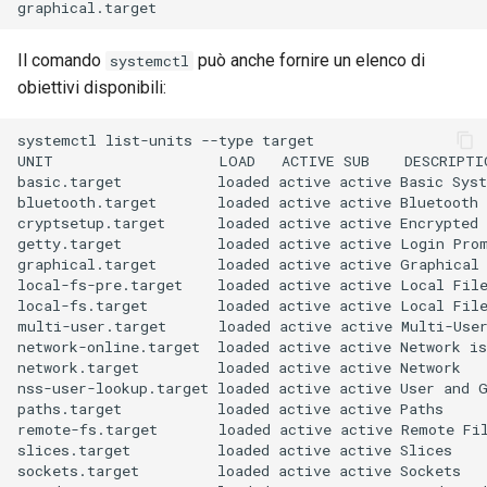
Il comando
può anche fornire un elenco di
systemctl
obiettivi disponibili:
systemctl
list-units
--type
target

UNIT
LOAD
ACTIVE
SUB
DESCRIPTIO
basic.target
loaded
active
active
Basic
Syst
bluetooth.target
loaded
active
active
Bluetooth

cryptsetup.target
loaded
active
active
Encrypted
getty.target
loaded
active
active
Login
Prom
graphical.target
loaded
active
active
Graphical
local-fs-pre.target
loaded
active
active
Local
Fil
local-fs.target
loaded
active
active
Local
Fil
multi-user.target
loaded
active
active
Multi-Use
network-online.target
loaded
active
active
Network
is
network.target
loaded
active
active
Network

nss-user-lookup.target
loaded
active
active
User
and
paths.target
loaded
active
active
Paths

remote-fs.target
loaded
active
active
Remote
Fi
slices.target
loaded
active
active
Slices

sockets.target
loaded
active
active
Sockets
