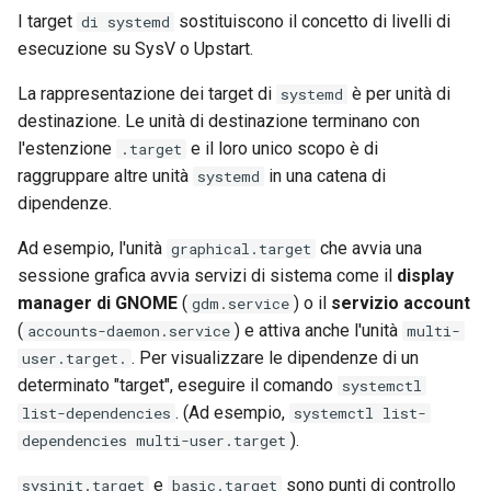
I target
sostituiscono il concetto di livelli di
di systemd
esecuzione su SysV o Upstart.
La rappresentazione dei target di
è per unità di
systemd
destinazione. Le unità di destinazione terminano con
l'estenzione
e il loro unico scopo è di
.target
raggruppare altre unità
in una catena di
systemd
dipendenze.
Ad esempio, l'unità
che avvia una
graphical.target
sessione grafica avvia servizi di sistema come il
display
manager di GNOME
(
) o il
servizio account
gdm.service
(
) e attiva anche l'unità
accounts-daemon.service
multi-
. Per visualizzare le dipendenze di un
user.target.
determinato "target", eseguire il comando
systemctl
. (Ad esempio,
list-dependencies
systemctl list-
).
dependencies multi-user.target
e
sono punti di controllo
sysinit.target
basic.target