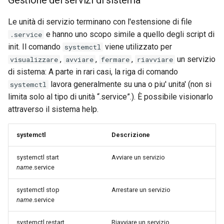
Gestione dei servizi di sistema
Le unità di servizio terminano con l'estensione di file
e hanno uno scopo simile a quello degli script di
.service
init. Il comando
viene utilizzato per
systemctl
,
,
,
un servizio
visualizzare
avviare
fermare
riavviare
di sistema: A parte in rari casi, la riga di comando
lavora generalmente su una o piu' unita' (non si
systemctl
limita solo al tipo di unità “.service”.). È possibile visionarlo
attraverso il sistema help.
systemctl
Descrizione
systemctl start
Avviare un servizio
name
.service
systemctl stop
Arrestare un servizio
name
.service
systemctl restart
Riavviare un servizio