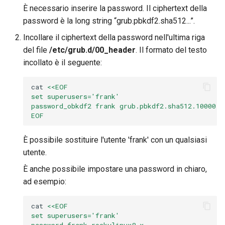
È necessario inserire la password. Il ciphertext della
password è la long string “grub.pbkdf2.sha512...”.
Incollare il ciphertext della password nell'ultima riga
del file
/etc/grub.d/00_header
. Il formato del testo
incollato è il seguente:
cat
<<EOF
set superusers='frank'
password_obkdf2 frank grub.pbkdf2.sha512.10000.D
EOF
È possibile sostituire l'utente 'frank' con un qualsiasi
utente.
È anche possibile impostare una password in chiaro,
ad esempio:
cat
<<EOF
set superusers='frank'
password frank rockylinux8.x