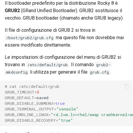
Il bootloader predefinito per la distribuzione Rocky 8 è
ISOs
GRUB2
(GRand Unified Bootloader). GRUB2 sostituisce il
vecchio. GRUB bootloader (chiamato anche GRUB legacy).
Kernel
Il file di configurazione di GRUB 2 si trova in
Migrating cgroups v1 to v2 on
ma questo file non dovrebbe mai
/boot/grub2/grub.cfg
Rocky Linux
essere modificato direttamente.
Mirror Management
Le impostazioni di configurazione del menu di GRUB2 si
trovano in
. Il comando
/etc/default/grub
grub2-
Network
li utilizza per generare il file
.
mkdconfig
grub.cfg
Package Management
# cat /etc/default/grub
GRUB_TIMEOUT
=
5
GRUB_DEFAULT
=
Proxies
GRUB_DISABLE_SUBMENU
=
true
GRUB_TERMINAL_OUTPUT
=
"console"
Repositories
GRUB_CMDLINE_LINUX
=
"rd.lvm.lv=rhel/swap crashkernel=a
GRUB_DISABLE_RECOVERY
=
"true"
Security