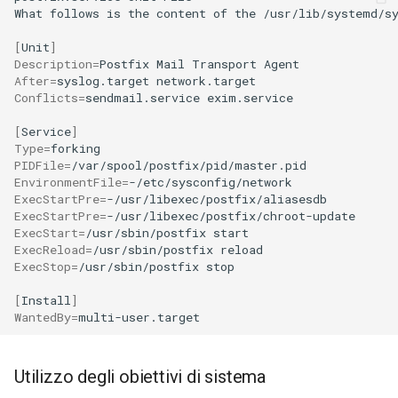
What
follows
is
the
content
of
the
/usr/lib/systemd/s
[
Unit
]
Description
=
Postfix
Mail
Transport
After
=
syslog.target
Conflicts
=
sendmail.service
exim.service

[
Service
]
Type
=
PIDFile
=
EnvironmentFile
=
ExecStartPre
=
ExecStartPre
=
ExecStart
=
/usr/sbin/postfix
ExecReload
=
/usr/sbin/postfix
ExecStop
=
/usr/sbin/postfix
stop

[
Install
]
WantedBy
=
Utilizzo degli obiettivi di sistema