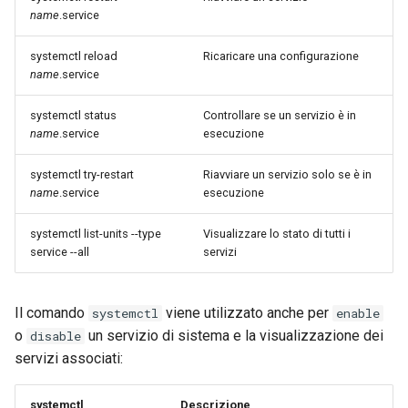
name
.service
systemctl reload
Ricaricare una configurazione
name
.service
systemctl status
Controllare se un servizio è in
name
.service
esecuzione
systemctl try-restart
Riavviare un servizio solo se è in
name
.service
esecuzione
systemctl list-units --type
Visualizzare lo stato di tutti i
service --all
servizi
Il comando
viene utilizzato anche per
systemctl
enable
o
un servizio di sistema e la visualizzazione dei
disable
servizi associati:
systemctl
Descrizione