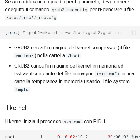
Se si modifica uno o più di questi parametri, deve essere
eseguito il comando
per ri-generare il file
Troubleshooting
grub2-mkconfig
.
/boot/grub2/grub.cfg
Virtualization
[
root
]
# grub2-mkconfig –o /boot/grub2/grub.cfg
Web
GRUB2 cerca l'immagine del kernel compresso (il file
) nella cartella
.
vmlinuz
/boot
GRUB2 carica l'immagine del kernel in memoria ed
estrae il contenuto del file immagine
in una
initramfs
cartella temporanea in memoria usando il file system
.
tmpfs
Il kernel
Il kernel inizia il processo
con PID 1.
systemd
root
1
0
0
02
:10
?
00
:00:02
/us