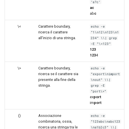
'a?c'
ac
ab
c
\<
Carattere boundary,
echo -e
ricerca il carattere
"1\n12\n123\n1
all'inizio di una stringa.
234" \\| grep
-E "\<123"
123
123
4
\>
Carattere boundary,
echo -e
ricerca se il carattere sia
"export\nimport
presente alla fine della
\nout" \\|
stringa.
grep -E
"port\>"
ex
port
im
port
()
Associazione
echo -e
combinatoria, ossia,
"123abc\nabc123
ricerca una stringa tra le
\na1b2c3" \\|