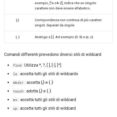
esempio, [^a-zA-Z], indica che un singolo
ISOs
carattere non deve essere alfabetico.
Kernel
{,}
Corrispondenza non continua di più caratteri
singoli. Separati da virgole.
Migrating cgroups v1 to v2 on
Rocky Linux
{..}
Analogo a [-]. Ad esempio {0..9} e {a..z}
Mirror Management
Comandi differenti prevedono diversi stili di wildcard:
Network
: Utilizza *, ?, [ ], [-], [^]
find
: accetta tutti gli stili di wildcards
Package Management
ls
: accetta {,} e {..}
mkdir
Proxies
: adotta {,} e {..}
touch
Repositories
: accetta tutti gli stili di wildcard
mv
: accetta tutti gli stili di wildcard
cp
Security