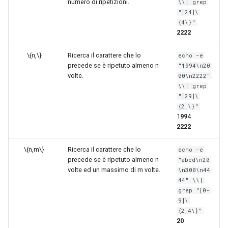
numero di ripetizioni.
\\| grep
"[24]\
{4\}"
2222
\{n,\}
Ricerca il carattere che lo
echo -e
precede se è ripetuto almeno n
"1994\n20
volte.
00\n2222"
\\| grep
"[29]\
{2,\}"
1
99
4
2222
\{n,m\}
Ricerca il carattere che lo
echo -e
precede se è ripetuto almeno n
"abcd\n20
volte ed un massimo di m volte.
\n300\n44
44" \\|
grep "[0-
9]\
{2,4\}"
20