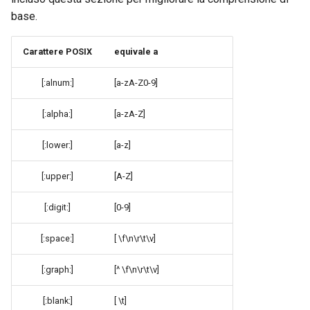
base.
Carattere POSIX
equivale a
[:alnum:]
[a-zA-Z0-9]
[:alpha:]
[a-zA-Z]
[:lower:]
[a-z]
[:upper:]
[A-Z]
[:digit:]
[0-9]
[:space:]
[ \f\n\r\t\v]
[:graph:]
[^ \f\n\r\t\v]
[:blank:]
[ \t]