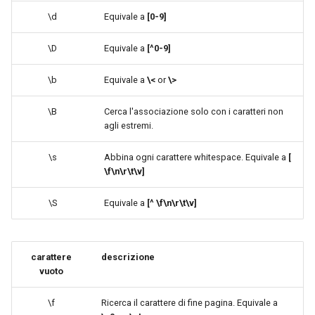
\d
Equivale a
[0-9]
\D
Equivale a
[^0-9]
\b
Equivale a
\<
or
\>
\B
Cerca l'associazione solo con i caratteri non
agli estremi.
\s
Abbina ogni carattere whitespace. Equivale a
[
\f\n\r\t\v]
\S
Equivale a
[^ \f\n\r\t\v]
carattere
descrizione
vuoto
\f
Ricerca il carattere di fine pagina. Equivale a