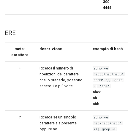
300
4444
ERE
meta-
descrizione
esempio di bash
carattere
+
Ricerca il numero di
echo -e
ripetizioni del carattere
"abcd\nab\nabb\
che lo precede, possono
ncdd" \\| grep
essere 1 o più volte.
-E "ab+"
ab
cd
ab
abb
?
Ricerca se un singolo
echo -e
carattere sia presente
"ac\nabc\nadd"
oppure no.
\\| grep -E