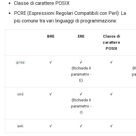
Classe di carattere POSIX
PCRE (Espressioni Regolari Compatibili con Perl): La
più comune tra vari linguaggi di programmazione.
BRE
ERE
Classe di
carattere
POSIX
√
√
√
grep
(Richiede il
(R
parametro -
pa
E)
√
√
√
sed
(Richiede il
parametro -
r)
√
√
√
awk