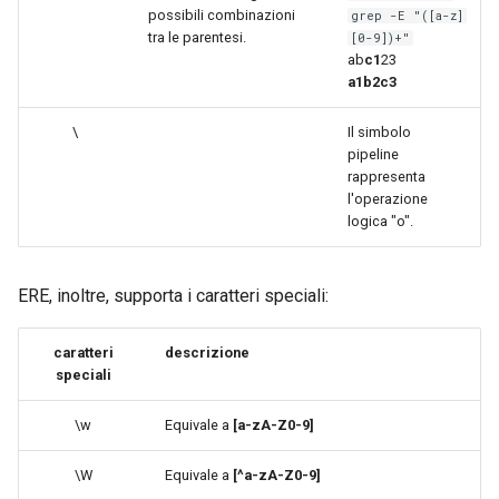
possibili combinazioni
grep -E "([a-z]
tra le parentesi.
[0-9])+"
ab
c1
23
a1b2c3
\
Il simbolo
pipeline
rappresenta
l'operazione
logica "o".
ERE, inoltre, supporta i caratteri speciali:
caratteri
descrizione
speciali
\w
Equivale a
[a-zA-Z0-9]
\W
Equivale a
[^a-zA-Z0-9]