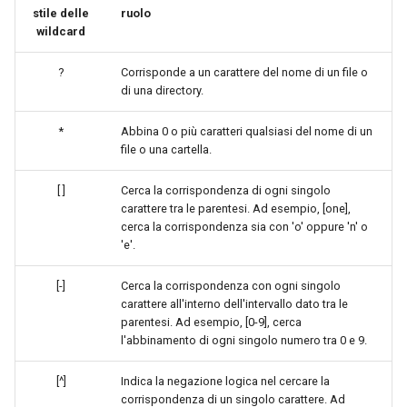
stile delle
ruolo
Laboratorio 10:
Desktop
FreeRADIUS RADIUS Serve
Conclusions
Rilascio 8.6
wildcard
Configurazione di kubectl p
Capitolo 6. Server mail
with Samba Active Director
bash - Colore della stringa
l'accesso remoto
DNS
Release 8.5
?
Corrisponde a un carattere del nome di un file o
Capitolo 7. High availability
OpenVPN
Servizio Systemd - Script
di una directory.
Laboratorio 11: Provisionin
Editors
Python
Release 8.4
delle rotte di rete dei Pod
Autorità di certificazione 
*
Abbina 0 o più caratteri qualsiasi del nome di un
file o una cartella.
e firma delle chiavi
Email
Test di compatibilità della
Change Log
Laboratorio 12: Smoke Tes
CPU
[ ]
Cerca la corrispondenza di ogni singolo
Hardening delle unità
File Sharing Services
Rocky Linux Summer of D
carattere tra le parentesi. Ad esempio, [one],
Laboratorio 13: Pulizia
Systemd
torsocks - Instradare il
2024
cerca la corrispondenza sia con 'o' oppure 'n' o
traffico attraverso
Filesystems
'e'.
Tor/SOCKS5
VPN WireGuard
Hardware
[-]
Cerca la corrispondenza con ogni singolo
carattere all'interno dell'intervallo dato tra le
Scrivere su CD/DVD fisici con
parentesi. Ad esempio, [0-9], cerca
Xorriso
HPC
l'abbinamento di ogni singolo numero tra 0 e 9.
Interoperability
[^]
Indica la negazione logica nel cercare la
corrispondenza di un singolo carattere. Ad