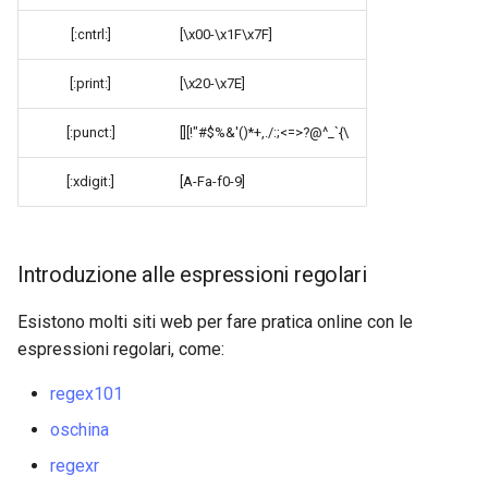
[:cntrl:]
[\x00-\x1F\x7F]
[:print:]
[\x20-\x7E]
[:punct:]
[][!"#$%&'()*+,./:;<=>?@^_`{\
[:xdigit:]
[A-Fa-f0-9]
Introduzione alle espressioni regolari
Esistono molti siti web per fare pratica online con le
espressioni regolari, come:
regex101
oschina
regexr