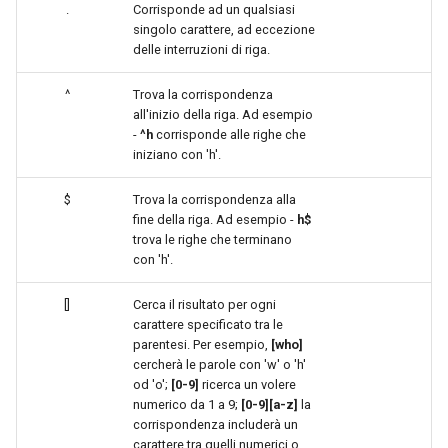
.
Corrisponde ad un qualsiasi
singolo carattere, ad eccezione
delle interruzioni di riga.
^
Trova la corrispondenza
all'inizio della riga. Ad esempio
-
^h
corrisponde alle righe che
iniziano con 'h'.
$
Trova la corrispondenza alla
fine della riga. Ad esempio -
h$
trova le righe che terminano
con 'h'.
[]
Cerca il risultato per ogni
carattere specificato tra le
parentesi. Per esempio,
[who]
cercherà le parole con 'w' o 'h'
od 'o';
[0-9]
ricerca un volere
numerico da 1 a 9;
[0-9][a-z]
la
corrispondenza includerà un
carattere tra quelli numerici o