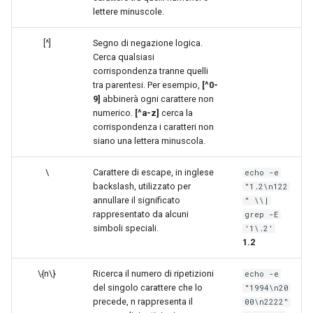
lettere minuscole.
[^]
Segno di negazione logica.
Cerca qualsiasi
corrispondenza tranne quelli
tra parentesi. Per esempio,
[^0-
9]
abbinerà ogni carattere non
numerico.
[^a-z]
cerca la
corrispondenza i caratteri non
siano una lettera minuscola.
\
Carattere di escape, in inglese
echo -e
backslash, utilizzato per
"1.2\n122
annullare il significato
" \\|
rappresentato da alcuni
grep -E
simboli speciali.
'1\.2'
1.2
\{n\}
Ricerca il numero di ripetizioni
echo -e
del singolo carattere che lo
"1994\n20
precede, n rappresenta il
00\n2222"