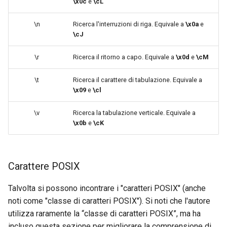
\x0c
e
\cL
\n
Ricerca l'interruzioni di riga. Equivale a
\x0a
e
\cJ
\r
Ricerca il ritorno a capo. Equivale a
\x0d
e
\cM
\t
Ricerca il carattere di tabulazione. Equivale a
\x09
e
\cl
\v
Ricerca la tabulazione verticale. Equivale a
\x0b
e
\cK
Carattere POSIX
Talvolta si possono incontrare i "caratteri POSIX" (anche
noti come "classe di caratteri POSIX"). Si noti che l'autore
utilizza raramente la “classe di caratteri POSIX”, ma ha
incluso questa sezione per migliorare la comprensione di