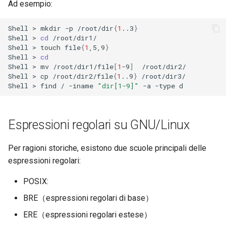
Ad esempio:
Troubleshooting
Shell
>
mkdir
-p
/root/dir
{
1
..3
}
Shell
>
cd
/root/dir1/

Virtualization
Shell
>
touch
file
{
1
,5,9
}
Shell
>
cd
Web
Shell
>
mv
/root/dir1/file
[
1
-9
]
/root/dir2/

Shell
>
cp
/root/dir2/file
{
1
..9
}
/root/dir3/

Shell
>
find
/
-iname
"dir[1-9]"
-a
-type
Espressioni regolari su GNU/Linux
Per ragioni storiche, esistono due scuole principali delle
espressioni regolari:
POSIX:
BRE（espressioni regolari di base）
ERE（espressioni regolari estese）