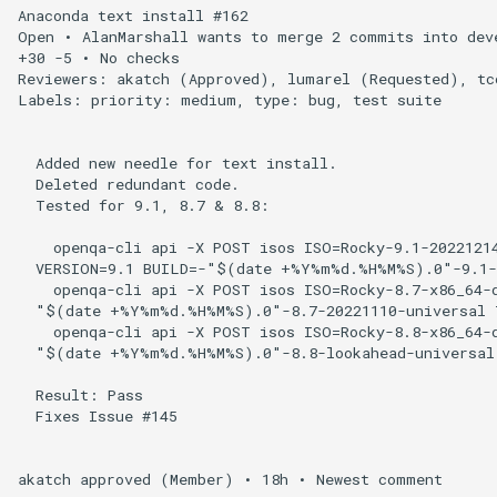
Anaconda text install #162

Open • AlanMarshall wants to merge 2 commits into deve
+30 -5 • No checks

Reviewers: akatch (Approved), lumarel (Requested), tco
Labels: priority: medium, type: bug, test suite

  Added new needle for text install.

  Deleted redundant code.

  Tested for 9.1, 8.7 & 8.8:

    openqa-cli api -X POST isos ISO=Rocky-9.1-20221214
  VERSION=9.1 BUILD=-"$(date +%Y%m%d.%H%M%S).0"-9.1-2
    openqa-cli api -X POST isos ISO=Rocky-8.7-x86_64-d
  "$(date +%Y%m%d.%H%M%S).0"-8.7-20221110-universal T
    openqa-cli api -X POST isos ISO=Rocky-8.8-x86_64-d
  "$(date +%Y%m%d.%H%M%S).0"-8.8-lookahead-universal 
  Result: Pass

  Fixes Issue #145

akatch approved (Member) • 18h • Newest comment
