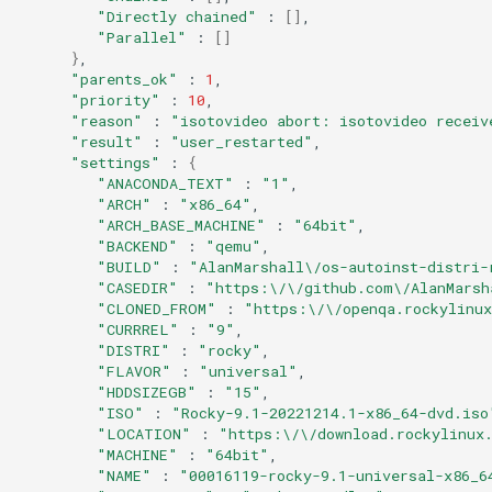
"Directly chained"
:
[]
"Parallel"
:
[]
}
"parents_ok"
:
1
"priority"
:
10
"reason"
:
"isotovideo abort: isotovideo receiv
"result"
:
"user_restarted"
"settings"
:
{
"ANACONDA_TEXT"
:
"1"
"ARCH"
:
"x86_64"
"ARCH_BASE_MACHINE"
:
"64bit"
"BACKEND"
:
"qemu"
"BUILD"
:
"AlanMarshall\/os-autoinst-distri-
"CASEDIR"
:
"https:\/\/github.com\/AlanMarsh
"CLONED_FROM"
:
"https:\/\/openqa.rockylinux
"CURRREL"
:
"9"
"DISTRI"
:
"rocky"
"FLAVOR"
:
"universal"
"HDDSIZEGB"
:
"15"
"ISO"
:
"Rocky-9.1-20221214.1-x86_64-dvd.iso
"LOCATION"
:
"https:\/\/download.rockylinux
"MACHINE"
:
"64bit"
"NAME"
:
"00016119-rocky-9.1-universal-x86_6