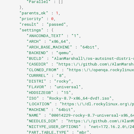
"Parallel"
:
[]
}
"parents_ok"
:
1
"priority"
:
0
"result"
:
"passed"
"settings"
:
{
"ANACONDA_TEXT"
:
"1"
"ARCH"
:
"x86_64"
"ARCH_BASE_MACHINE"
:
"64bit"
"BACKEND"
:
"qemu"
"BUILD"
:
"AlanMarshall\/os-autoinst-distri-
"CASEDIR"
:
"https:\/\/github.com\/AlanMarsh
"CLONED_FROM"
:
"https:\/\/openqa.rockylinux
"CURRREL"
:
"8"
"DISTRI"
:
"rocky"
"FLAVOR"
:
"universal"
"HDDSIZEGB"
:
"15"
"ISO"
:
"Rocky-8.7-x86_64-dvd1.iso"
"LOCATION"
:
"https:\/\/dl.rockylinux.org\/
"MACHINE"
:
"64bit"
"NAME"
:
"00014229-rocky-8.7-universal-x86_6
"NEEDLES_DIR"
:
"https:\/\/github.com\/AlanM
"NICTYPE_USER_OPTIONS"
:
"net=172.16.2.0\/2
"PART_TABLE_TYPE"
:
"mbr"