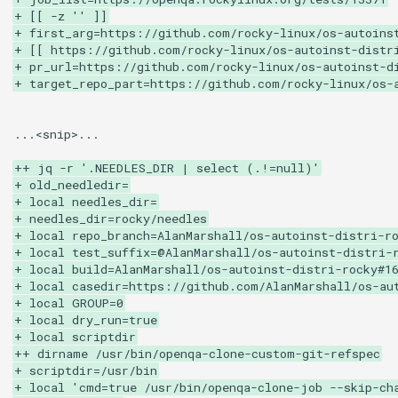
+ [[ -z '' ]]
+ first_arg=https://github.com/rocky-linux/os-autoins
+ [[ https://github.com/rocky-linux/os-autoinst-distr
+ pr_url=https://github.com/rocky-linux/os-autoinst-d
+ target_repo_part=https://github.com/rocky-linux/os-
...<snip>...

++ jq -r '.NEEDLES_DIR | select (.!=null)'
+ old_needledir=
+ local needles_dir=
+ needles_dir=rocky/needles
+ local repo_branch=AlanMarshall/os-autoinst-distri-r
+ local test_suffix=@AlanMarshall/os-autoinst-distri-
+ local build=AlanMarshall/os-autoinst-distri-rocky#1
+ local casedir=https://github.com/AlanMarshall/os-au
+ local GROUP=0
+ local dry_run=true
+ local scriptdir
++ dirname /usr/bin/openqa-clone-custom-git-refspec
+ scriptdir=/usr/bin
+ local 'cmd=true /usr/bin/openqa-clone-job --skip-ch