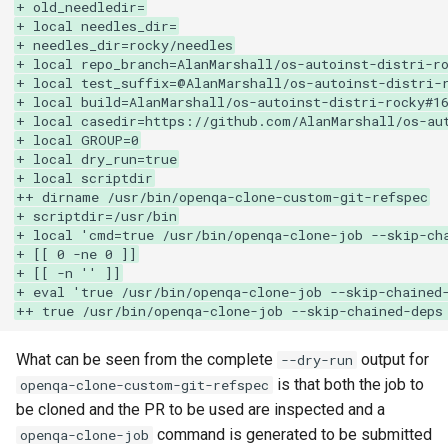
QA:Testcase Vagrant Images
+ old_needledir=
+ local needles_dir=
+ needles_dir=rocky/needles
+ local repo_branch=AlanMarshall/os-autoinst-distri-r
+ local test_suffix=@AlanMarshall/os-autoinst-distri-
+ local build=AlanMarshall/os-autoinst-distri-rocky#1
+ local casedir=https://github.com/AlanMarshall/os-au
+ local GROUP=0
+ local dry_run=true
+ local scriptdir
++ dirname /usr/bin/openqa-clone-custom-git-refspec
+ scriptdir=/usr/bin
+ local 'cmd=true /usr/bin/openqa-clone-job --skip-ch
+ [[ 0 -ne 0 ]]
+ [[ -n '' ]]
+ eval 'true /usr/bin/openqa-clone-job --skip-chained
++ true /usr/bin/openqa-clone-job --skip-chained-deps
What can be seen from the complete
output for
--dry-run
is that both the job to
openqa-clone-custom-git-refspec
be cloned and the PR to be used are inspected and a
command is generated to be submitted
openqa-clone-job