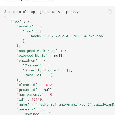
$
openqa-cli
api
jobs/16119
{
"job"
:
{
"assets"
:
{
"iso"
:
[
"Rocky-9.1-20221214.1-x86_64-dvd.iso"
]
}
"assigned_worker_id"
:
5
"blocked_by_id"
:
"children"
:
{
"Chained"
:
[]
"Directly chained"
:
[]
"Parallel"
:
[]
}
"clone_id"
:
16121
"group_id"
:
"has_parents"
:
0
"id"
:
16119
"name"
:
"rocky-9.1-universal-x86_64-BuildAlanM
"parents"
:
{
"Chained"
:
[]