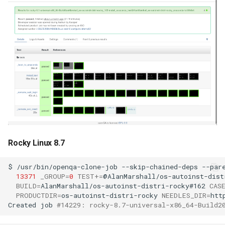
Rocky Linux 8.7
$
/usr/bin/openqa-clone-job
--skip-chained-deps
--par
13371
_GROUP
=
0
TEST
+=
@AlanMarshall/os-autoinst-dist
BUILD
=
AlanMarshall/os-autoinst-distri-rocky#162
CAS
PRODUCTDIR
=
os-autoinst-distri-rocky
NEEDLES_DIR
=
htt
Created
job
#14229: rocky-8.7-universal-x86_64-Build2