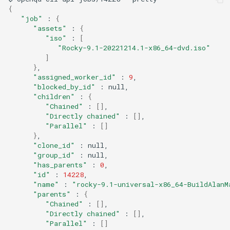
{
"job"
:
{
"assets"
:
{
"iso"
:
[
"Rocky-9.1-20221214.1-x86_64-dvd.iso"
]
}
"assigned_worker_id"
:
9
"blocked_by_id"
:
"children"
:
{
"Chained"
:
[]
"Directly chained"
:
[]
"Parallel"
:
[]
}
"clone_id"
:
"group_id"
:
"has_parents"
:
0
"id"
:
14228
"name"
:
"rocky-9.1-universal-x86_64-BuildAlanM
"parents"
:
{
"Chained"
:
[]
"Directly chained"
:
[]
"Parallel"
:
[]