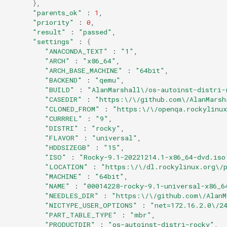
}
"parents_ok"
:
1
"priority"
:
0
"result"
:
"passed"
"settings"
:
{
"ANACONDA_TEXT"
:
"1"
"ARCH"
:
"x86_64"
"ARCH_BASE_MACHINE"
:
"64bit"
"BACKEND"
:
"qemu"
"BUILD"
:
"AlanMarshall\/os-autoinst-distri-
"CASEDIR"
:
"https:\/\/github.com\/AlanMarsh
"CLONED_FROM"
:
"https:\/\/openqa.rockylinux
"CURRREL"
:
"9"
"DISTRI"
:
"rocky"
"FLAVOR"
:
"universal"
"HDDSIZEGB"
:
"15"
"ISO"
:
"Rocky-9.1-20221214.1-x86_64-dvd.iso
"LOCATION"
:
"https:\/\/dl.rockylinux.org\/
"MACHINE"
:
"64bit"
"NAME"
:
"00014228-rocky-9.1-universal-x86_6
"NEEDLES_DIR"
:
"https:\/\/github.com\/AlanM
"NICTYPE_USER_OPTIONS"
:
"net=172.16.2.0\/2
"PART_TABLE_TYPE"
:
"mbr"
"PRODUCTDIR"
:
"os-autoinst-distri-rocky"