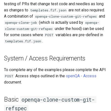
사용자 지정 Linux 커널 빌드
(Rocky Linux)
Configuration Files for
What’s Next After VMware
Incus Server
네비게이션 변경
Getting started with Sparky
Seedbox
Unison 사용
Part 4. Database Servers
GNOME Shell Extensions
testing of PRs that change test code and needles as long
Run openqa-clone-custom-
Feature Branch Workflow in
및 설치
QA:Testcase Custom Boot
Authentication
testing
PHP 와 PHP-FPM
6 Profiles
Simple Gemstone template
SELinux 보안
프로세스 관리
필터 작업
Bash - 루프
7 컨테이너 구성 옵션
Marksman
Release 9.5
as changes to
are not also required.
templates.fif.json
git-refspec without --
Git
Methods Boot Iso
Sed, Awk & Grep
스타일 가이드
Part 4.1 Database servers
GNOME Tweaks
A combination of
and
openqa-clone-custom-git-refspec
verbose --dry-run mode
Contribute
Lab 6: Generating the Data
자동 템플릿 생성 - Packer 
Tor Onion Service
7 Container Configuration
MariaDB
htop - 프로세스 관리
SSH 퍼블릭과 프라이빗 키
백업 및 복원
관리 서버 최적화
Bash - 연습 문제
8 컨테이너 스냅샷
NvChad UI
Release 9.4
(which is actually used by
openqa-clone-job
openqa-
Fork and Branch Git workfl
Testcase Debranding
Encryption Configuration a
Ansible - VMware vSphere
Options
Security Enhancements
Document versioning using
GNOME Online Accounts
under the hood) can be used
clone-custom-git-refspec
Cloned job information
Key
Automation
two remotes
Part 4.2 Database Servers
https - RSA 키 생성
Tailscale VPN
시스템 시작
Working With Jinja Templat
Appendix-Practical
9 스냅샷 서버
Plugins
Release 9.3
for some cases where
variables are pre-defined in
POST
Using git pull and git fetch
QA:Testcase Disk Layouts
8 Container Snapshots
MySQL
Licence
in Ansible
Examples
Taking Screenshots and
.
templates.fif.json
Advanced openqa-clone-
Lab 7: Bootstrapping the e
Backup & Sync
An expert contribution guid
Recording Screencasts in
Markdow 데모
CVE hygiene
작업 관리
10 스냅샷 자동화
Release 8.9
custom-git-refspec
Cluster
Adding a remote repositor
Testcase Firmware RAID
9 Snapshot Server
Part 4.3 MariaDB database
GNOME
Nvchad
using git CLI
Content Management
replication
perl - 검색 및 변경
'iptables' 방화벽 활성화
네트워크 구현
부록 A - 워크스테이션 설
9.2 출시
System / Access Requirements
Github PR information (for
Lab 8: Bootstrapping the
Testcase Installation
10 Automating Snapshots
User and group account
Web services
Advanced example)
Kubernetes Control Plane
Tracking vs Non-Tracking
Interfaces
Communications
Part 5. Load balancing,
management
rpaste - Pastebin Tool
FreeRADIUS RADIUS Serve
소프트웨어 관리
8.8 출시
To complete any of the examples please complete the API
Branch in Git
caching and proxyfication
Appendix A - Workstation
Access steps outlined in the
openQA - Access
POST
Run openqa-clone-custom-
Lab 9: Bootstrapping the
QA:Testcase Installer Help
Containers
Setup
Currency Conversion with
sed - 검색 및 변경
FreeRADIUS RADIUS Serve
특별 권한
9.1 출시
document.
git-refspec in --verbose --
Kubernetes Worker Nodes
Part 5.1 HAProxy
Valuta on GNOME
with MariaDB
dry-run mode (for Advanced
QA:Testcase Installer
Cloud
로컬 Rocky 저장소 설정
About systemd
9.0 출시
example)
Lab 10: Configuring kubectl
Translations
Part 5.2 Varnish
Basic
openqa-clone-custom-git-
FreeRADIUS RADIUS Serve
for Remote Access
Database
with Samba Active Director
bash - 문자열 색상
Log management
8.7 출시
refspec
Modify --verbose --dry-run
QA:Testcase Kickstart
Part 5.3 Squid