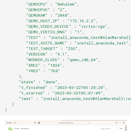
"QEMUCPU"
:
"Nehalem"
"QEMUCPUS"
:
"2"
"QEMURAM"
:
"2048"
"QEMU_HOST_IP"
:
"172.16.2.2"
"QEMU_VIDEO_DEVICE"
:
"virtio-vga"
"QEMU_VIRTIO_RNG"
:
"1"
"TEST"
:
"install_anaconda_text@AlanMarshall
"TEST_SUITE_NAME"
:
"install_anaconda_text"
"TEST_TARGET"
:
"ISO"
"VERSION"
:
"9.1"
"WORKER_CLASS"
:
"qemu_x86_64"
"XRES"
:
"1024"
"YRES"
:
"768"
}
"state"
:
"done"
"t_finished"
:
"2023-03-22T05:28:28"
"t_started"
:
"2023-03-22T05:07:09"
"test"
:
"install_anaconda_text@AlanMarshall\/o
}
}