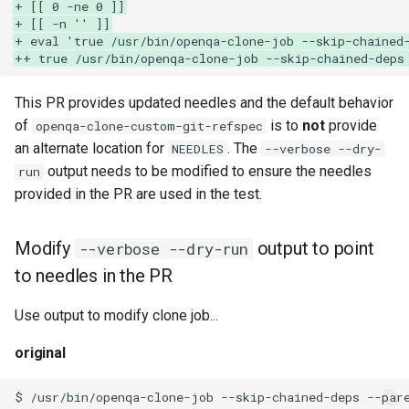
+ [[ 0 -ne 0 ]]
+ [[ -n '' ]]
+ eval 'true /usr/bin/openqa-clone-job --skip-chained
++ true /usr/bin/openqa-clone-job --skip-chained-deps
This PR provides updated needles and the default behavior
of
is to
not
provide
openqa-clone-custom-git-refspec
an alternate location for
. The
NEEDLES
--verbose --dry-
output needs to be modified to ensure the needles
run
provided in the PR are used in the test.
Modify
output to point
--verbose --dry-run
to needles in the PR
Use output to modify clone job...
original
$
/usr/bin/openqa-clone-job
--skip-chained-deps
--par