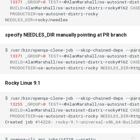
13371
_GROUP
=
0
TEST
+=
@AlanMarshall/os-autoinst-dist
BUILD
=
AlanMarshall/os-autoinst-distri-rocky#162
CAS
PRODUCTDIR
=
NEEDLES_DIR
=
specify NEEDLES_DIR manually pointing at PR branch
$
/usr/bin/openqa-clone-job
--skip-chained-deps
--par
13371
_GROUP
=
0
TEST
+=
@AlanMarshall/os-autoinst-dist
BUILD
=
AlanMarshall/os-autoinst-distri-rocky#162
CAS
PRODUCTDIR
=
os-autoinst-distri-rocky
NEEDLES_DIR
=
Rocky Linux 9.1
$
/usr/bin/openqa-clone-job
--skip-chained-deps
--par
13255
_GROUP
=
0
TEST
+=
@AlanMarshall/os-autoinst-dist
BUILD
=
AlanMarshall/os-autoinst-distri-rocky#162
CAS
PRODUCTDIR
=
os-autoinst-distri-rocky
NEEDLES_DIR
=
htt
Created
job
#14228: rocky-9.1-universal-x86_64-Build2
$
openqa-cli
api
jobs/14228