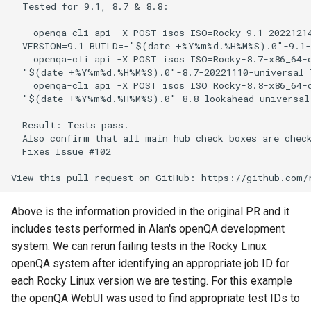
  Tested for 9.1, 8.7 & 8.8:

ISOs
QA:Testcase Packages No
    openqa-cli api -X POST isos ISO=Rocky-9.1-20221214
Insights
Kernel
  VERSION=9.1 BUILD=-"$(date +%Y%m%d.%H%M%S).0"-9.1-2
    openqa-cli api -X POST isos ISO=Rocky-8.7-x86_64-d
  "$(date +%Y%m%d.%H%M%S).0"-8.7-20221110-universal T
QA:Testcase Packages No
Migrating cgroups v1 to v2 on
    openqa-cli api -X POST isos ISO=Rocky-8.8-x86_64-d
RHSM
Rocky Linux
  "$(date +%Y%m%d.%H%M%S).0"-8.8-lookahead-universal 
  Result: Tests pass.

QA:Testcase Application
Mirror Management
  Also confirm that all main hub check boxes are check
Functionality
  Fixes Issue #102

Network
QA:Testcase Artwork and
Assets
Package Management
Above is the information provided in the original PR and it
QA:Testcase GNOME UI
includes tests performed in Alan's openQA development
Proxies
Functionality
system. We can rerun failing tests in the Rocky Linux
openQA system after identifying an appropriate job ID for
Repositories
QA:Testcase Identity
each Rocky Linux version we are testing. For this example
Management
the openQA WebUI was used to find appropriate test IDs to
Security