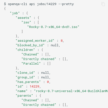
$
openqa-cli
api
jobs/14229
{
"job"
:
{
"assets"
:
{
"iso"
:
[
"Rocky-8.7-x86_64-dvd1.iso"
]
}
"assigned_worker_id"
:
8
"blocked_by_id"
:
"children"
:
{
"Chained"
:
[]
"Directly chained"
:
[]
"Parallel"
:
[]
}
"clone_id"
:
"group_id"
:
"has_parents"
:
0
"id"
:
14229
"name"
:
"rocky-8.7-universal-x86_64-BuildAlanM
"parents"
:
{
"Chained"
:
[]
"Directly chained"
:
[]