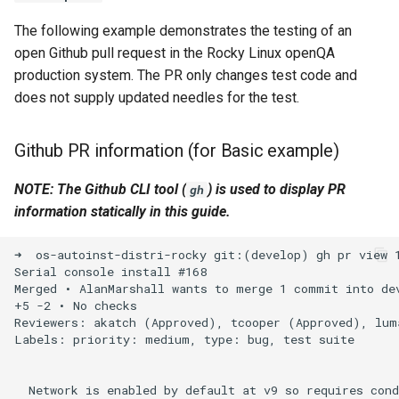
output to point to needles in
Lab 11: Provisioning Pod
Installation
Desktop
OpenVPN
Systemd 서비스 - Python 스
Conclusions
8.6 출시
The following example demonstrates the testing of an
the PR
Network Routes
Part 6. Mail servers
크립트
open Github pull request in the Rocky Linux openQA
QA:Testcase Media File
DNS
SSH Certificate Authorities
8.5 버전
production system. The PR only changes test code and
original
Lab 12: Smoke Test
Conflicts
Part 7. High availability
and Key Signing
Test CPU compatibility
does not supply updated needles for the test.
Editors
8.4 버전
specify NEEDLES_DIR
Lab 13: Cleaning Up
QA:Testcase Media
Systemd Units Hardening
torsocks - Route Traffic Via
manually pointing at PR
Repoclosure
Github PR information (for Basic example)
Email
Tor/SOCKS5
변경 로그 8
branch
WireGuard VPN
NOTE: The Github CLI tool (
) is used to display PR
gh
QA:Testcase Media USB dd
File Sharing Services
Write to Physical CD/DVD
Rocky Linux 9.1
information statically in this guide.
with Xorriso
QA:Testcase Minimal
Filesystems
Rocky Linux 8.7
➜  os-autoinst-distri-rocky git:(develop) gh pr view 1
Installation
Serial console install #168

Hardware
Merged • AlanMarshall wants to merge 1 commit into dev
References
QA:Testcase Network
+5 -2 • No checks

Attached Storage
Reviewers: akatch (Approved), tcooper (Approved), luma
HPC
Labels: priority: medium, type: bug, test suite

QA:Testcase Packages and
Interoperability
Installer Sources
  Network is enabled by default at v9 so requires cond