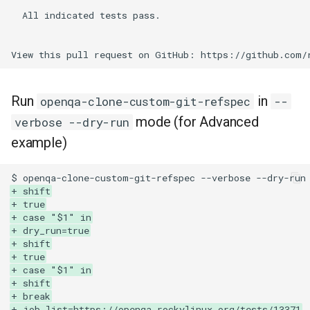
  All indicated tests pass.

Run
in
openqa-clone-custom-git-refspec
--
mode (for Advanced
verbose --dry-run
example)
+ shift
+ true
+ case "$1" in
+ dry_run=true
+ shift
+ true
+ case "$1" in
+ shift
+ break
+ job_list=https://openqa.rockylinux.org/tests/13371