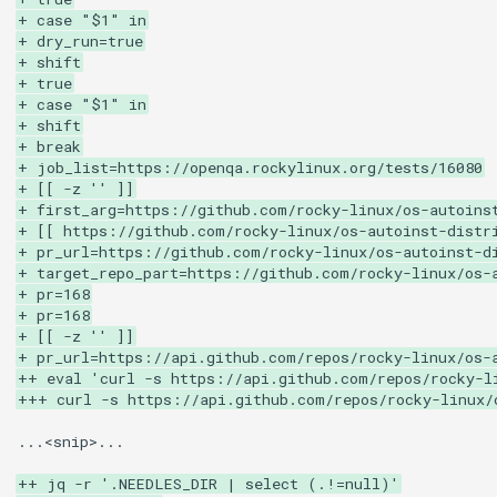
Services
+ case "$1" in
+ dry_run=true
+ shift
QA:Testcase RDP Graphics
+ true
Mode
+ case "$1" in
+ shift
+ break
QA:Testcase Media Repo
+ job_list=https://openqa.rockylinux.org/tests/16080
Compare
+ [[ -z '' ]]
+ first_arg=https://github.com/rocky-linux/os-autoins
+ [[ https://github.com/rocky-linux/os-autoinst-distr
QA:Testcase Storage Volume
+ pr_url=https://github.com/rocky-linux/os-autoinst-d
Resize
+ target_repo_part=https://github.com/rocky-linux/os-
+ pr=168
QA:Testcase Template
+ pr=168
+ [[ -z '' ]]
+ pr_url=https://api.github.com/repos/rocky-linux/os-
QA:Testcase Update Image
++ eval 'curl -s https://api.github.com/repos/rocky-l
+++ curl -s https://api.github.com/repos/rocky-linux/
QA:Testcase VNC Graphics
...<snip>...

Mode
++ jq -r '.NEEDLES_DIR | select (.!=null)'