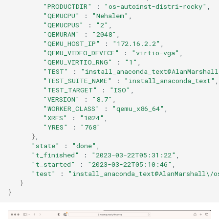
"PRODUCTDIR"
:
"os-autoinst-distri-rocky"
"QEMUCPU"
:
"Nehalem"
"QEMUCPUS"
:
"2"
"QEMURAM"
:
"2048"
"QEMU_HOST_IP"
:
"172.16.2.2"
"QEMU_VIDEO_DEVICE"
:
"virtio-vga"
"QEMU_VIRTIO_RNG"
:
"1"
"TEST"
:
"install_anaconda_text@AlanMarshall
"TEST_SUITE_NAME"
:
"install_anaconda_text"
"TEST_TARGET"
:
"ISO"
"VERSION"
:
"8.7"
"WORKER_CLASS"
:
"qemu_x86_64"
"XRES"
:
"1024"
"YRES"
:
"768"
}
"state"
:
"done"
"t_finished"
:
"2023-03-22T05:31:22"
"t_started"
:
"2023-03-22T05:10:46"
"test"
:
"install_anaconda_text@AlanMarshall\/o
}
}