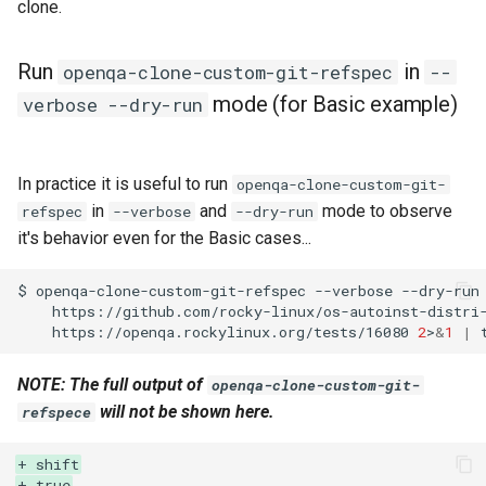
clone.
QA:Testcase Keyboard
Troubleshooting
Layout
Run
in
openqa-clone-custom-git-refspec
--
Virtualization
mode (for Basic example)
verbose --dry-run
QA:Testcase Module Streams
Web
QA:Testcase Multimonitor
In practice it is useful to run
Setup
openqa-clone-custom-git-
in
and
mode to observe
refspec
--verbose
--dry-run
QA:Testcase Basic Package
it's behavior even for the Basic cases...
installs
$
openqa-clone-custom-git-refspec
--verbose
--dry-run
https://github.com/rocky-linux/os-autoinst-distri
QA:Testcase SELinux Errors
https://openqa.rockylinux.org/tests/16080
2
>
&
1
|
on Desktop clients
NOTE: The full output of
openqa-clone-custom-git-
QA:Testcase SELinux Errors
will not be shown here.
refspece
on Server installations
+ shift
QA:Testcase System
+ true