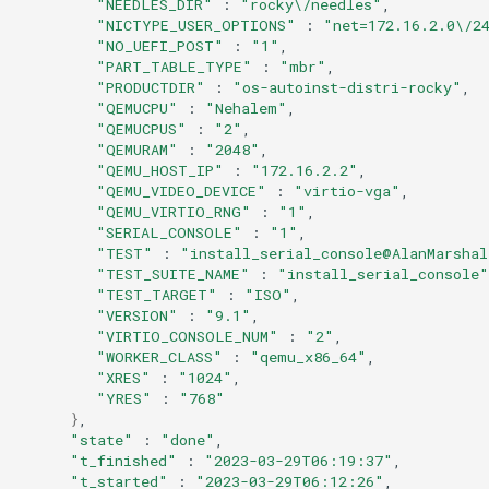
"NEEDLES_DIR"
:
"rocky\/needles"
"NICTYPE_USER_OPTIONS"
:
"net=172.16.2.0\/2
"NO_UEFI_POST"
:
"1"
"PART_TABLE_TYPE"
:
"mbr"
"PRODUCTDIR"
:
"os-autoinst-distri-rocky"
"QEMUCPU"
:
"Nehalem"
"QEMUCPUS"
:
"2"
"QEMURAM"
:
"2048"
"QEMU_HOST_IP"
:
"172.16.2.2"
"QEMU_VIDEO_DEVICE"
:
"virtio-vga"
"QEMU_VIRTIO_RNG"
:
"1"
"SERIAL_CONSOLE"
:
"1"
"TEST"
:
"install_serial_console@AlanMarshal
"TEST_SUITE_NAME"
:
"install_serial_console"
"TEST_TARGET"
:
"ISO"
"VERSION"
:
"9.1"
"VIRTIO_CONSOLE_NUM"
:
"2"
"WORKER_CLASS"
:
"qemu_x86_64"
"XRES"
:
"1024"
"YRES"
:
"768"
}
"state"
:
"done"
"t_finished"
:
"2023-03-29T06:19:37"
"t_started"
:
"2023-03-29T06:12:26"