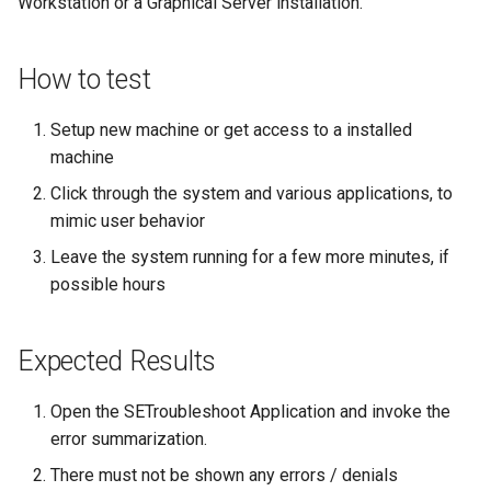
Workstation or a Graphical Server installation.
Lab 11: Provisioning Pod
Desktop
OpenVPN
Systemd 서비스 - Python 스
Conclusions
8.6 출시
Network Routes
Part 6. Mail servers
크립트
How to test
DNS
SSH Certificate Authorities
8.5 버전
Lab 12: Smoke Test
Part 7. High availability
and Key Signing
Test CPU compatibility
Setup new machine or get access to a installed
Editors
8.4 버전
Lab 13: Cleaning Up
machine
Systemd Units Hardening
torsocks - Route Traffic Via
Email
Tor/SOCKS5
변경 로그 8
Click through the system and various applications, to
WireGuard VPN
mimic user behavior
File Sharing Services
Write to Physical CD/DVD
Leave the system running for a few more minutes, if
with Xorriso
possible hours
Filesystems
Hardware
Expected Results
HPC
Open the SETroubleshoot Application and invoke the
error summarization.
Interoperability
There must not be shown any errors / denials