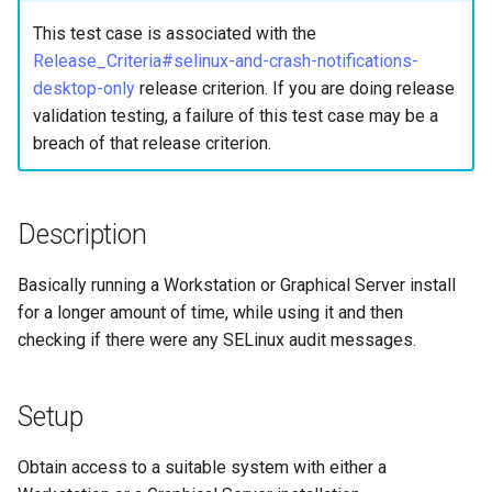
사용자 지정 Linux 커널 빌드
(Rocky Linux)
Configuration Files for
What’s Next After VMware
Incus Server
네비게이션 변경
Getting started with Sparky
Seedbox
Unison 사용
Part 4. Database Servers
GNOME Shell Extensions
Feature Branch Workflow in
및 설치
Manual Install of openQA for
Authentication
testing
PHP 와 PHP-FPM
6 Profiles
This test case is associated with the
Simple Gemstone template
SELinux 보안
프로세스 관리
필터 작업
Bash - 루프
7 컨테이너 구성 옵션
Marksman
Release 9.5
Git
rockylinux
Sed, Awk & Grep
스타일 가이드
Part 4.1 Database servers
GNOME Tweaks
Release_Criteria#selinux-and-crash-notifications-
Contribute
Lab 6: Generating the Data
자동 템플릿 생성 - Packer 
Tor Onion Service
7 Container Configuration
MariaDB
htop - 프로세스 관리
SSH 퍼블릭과 프라이빗 키
백업 및 복원
관리 서버 최적화
Bash - 연습 문제
8 컨테이너 스냅샷
NvChad UI
Release 9.4
desktop-only
release criterion. If you are doing release
Fork and Branch Git workfl
Encryption Configuration a
Ansible - VMware vSphere
Options
Security Enhancements
Document versioning using
GNOME Online Accounts
validation testing, a failure of this test case may be a
Key
Automation
two remotes
Part 4.2 Database Servers
https - RSA 키 생성
Tailscale VPN
시스템 시작
Working With Jinja Templat
Appendix-Practical
9 스냅샷 서버
Plugins
Release 9.3
breach of that release criterion.
Using git pull and git fetch
8 Container Snapshots
MySQL
Licence
in Ansible
Examples
Taking Screenshots and
Lab 7: Bootstrapping the e
Backup & Sync
An expert contribution guid
Recording Screencasts in
Markdow 데모
CVE hygiene
작업 관리
10 스냅샷 자동화
Release 8.9
Cluster
Adding a remote repositor
9 Snapshot Server
Part 4.3 MariaDB database
GNOME
Nvchad
Description
using git CLI
Content Management
replication
perl - 검색 및 변경
'iptables' 방화벽 활성화
네트워크 구현
부록 A - 워크스테이션 설
9.2 출시
Lab 8: Bootstrapping the
10 Automating Snapshots
User and group account
Web services
Basically running a Workstation or Graphical Server install
Kubernetes Control Plane
Tracking vs Non-Tracking
Communications
Part 5. Load balancing,
management
rpaste - Pastebin Tool
FreeRADIUS RADIUS Serve
소프트웨어 관리
8.8 출시
for a longer amount of time, while using it and then
Branch in Git
caching and proxyfication
Appendix A - Workstation
checking if there were any SELinux audit messages.
Lab 9: Bootstrapping the
Containers
Setup
Currency Conversion with
sed - 검색 및 변경
FreeRADIUS RADIUS Serve
특별 권한
9.1 출시
Kubernetes Worker Nodes
Part 5.1 HAProxy
Valuta on GNOME
with MariaDB
Cloud
로컬 Rocky 저장소 설정
About systemd
9.0 출시
Setup
Lab 10: Configuring kubectl
Part 5.2 Varnish
FreeRADIUS RADIUS Serve
for Remote Access
Database
with Samba Active Director
bash - 문자열 색상
Log management
8.7 출시
Obtain access to a suitable system with either a
Part 5.3 Squid