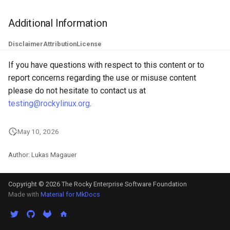
ISOs
Additional Information
Kernel
Disclaimer
Attribution
License
Migrating cgroups v1 to v2 on
If you have questions with respect to this content or to
Rocky Linux
report concerns regarding the use or misuse content
please do not hesitate to contact us at
Mirror Management
testing@rockylinux.org
.
Network
May 10, 2026
Package Management
Author: Lukas Magauer
Proxies
Copyright © 2026 The Rocky Enterprise Software Foundation
Made with
Material for MkDocs
Repositories
Security