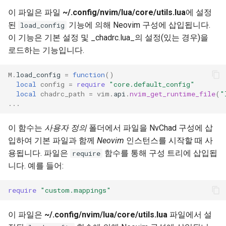
이 파일은 파일
~/.config/nvim/lua/core/utils.lua
에 설정
Troubleshooting
된
기능에 의해 Neovim 구성에 삽입됩니다.
load_config
이 기능은 기본 설정 및 _chadrc.lua_의 설정(있는 경우)을
Virtualization
로드하는 기능입니다.
Web
M
.
load_config
=
function
()
local
config
=
require
"core.default_config"
local
chadrc_path
=
vim
.
api
.
nvim_get_runtime_file
(
"
...
이 함수는
사용자 정의
폴더에서 파일을 NvChad 구성에 삽
입하여 기본 파일과 함께
Neovim
인스턴스를 시작할 때 사
용됩니다. 파일은
함수를 통해 구성 트리에 삽입됩
require
니다. 예를 들어:
require
"custom.mappings"
이 파일은
~/.config/nvim/lua/core/utils.lua
파일에서 설