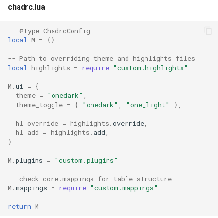
ISOs
chadrc.lua
---@type ChadrcConfig
Kernel
local
M
=
{}
Migrating cgroups v1 to v2 on
-- Path to overriding theme and highlights files
Rocky Linux
local
highlights
=
require
"custom.highlights"
M
.
ui
=
{
Mirror Management
theme
=
"onedark"
,
theme_toggle
=
{
"onedark"
,
"one_light"
},
Network
hl_override
=
highlights
.
override
,
hl_add
=
highlights
.
add
,
Package Management
}
M
.
plugins
=
"custom.plugins"
Proxies
-- check core.mappings for table structure
Repositories
M
.
mappings
=
require
"custom.mappings"
return
M
Security