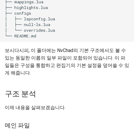
├── mappings.lua

Lab 11: Provisioning Pod
Desktop
OpenVPN
Conclusions
Systemd 서비스 - Python 스
8.6 출시
├── highlights.lua

Network Routes
├── configs

Part 6. Mail servers
크립트
│   ├── lspconfig.lua

DNS
SSH Certificate Authorities
8.5 버전
│   ├── null-ls.lua

Lab 12: Smoke Test
Part 7. High availability
and Key Signing
Test CPU compatibility
│   └── overrides.lua

Editors
8.4 버전
Lab 13: Cleaning Up
Systemd Units Hardening
torsocks - Route Traffic Via
Email
보시다시피, 이 폴더에는 NvChad의 기본 구조에서도 볼 수
Tor/SOCKS5
변경 로그 8
있는 동일한 이름의 일부 파일이 포함되어 있습니다. 이 파
WireGuard VPN
File Sharing Services
Write to Physical CD/DVD
일들은 구성을 통합하고 편집기의 기본 설정을 덮어쓸 수 있
with Xorriso
게 해줍니다.
Filesystems
구조 분석
Hardware
이제 내용을 살펴보겠습니다.
HPC
Interoperability
메인 파일