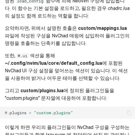
정된
함수에 의해 Neovim 구성에 삽입됩니
load_config
다. 이 함수는 기본 설정을 로드하고, 필요한 경우
chadrc.lua
의 설정도 함께 로드하는 역할을 합니다:
요약하자면, 위에서 설명한 호출은
custom/mappings.lua
파일에 작성된 구성을 NvChad 매핑에 삽입하여 플러그인의
명령을 호출하는 단축키를 삽입합니다.
또한,
섹션을 통해
M.ui
~/.config/nvim/lua/core/default_config.lua
에 포함된
NvChad UI 구성 설정을 덮어쓰는 섹션이 있습니다. 이 섹션
을 사용하여 밝거나 어두운 테마를 선택할 수 있습니다.
그리고
custom/plugins.lua
에 정의된 플러그인들을
"custom.plugins" 문자열에 대응하여 포함합니다:
M
.
plugins
=
"custom.plugins"
이렇게 하면 우리의 플러그인들이 NvChad 구성을 구성하는
플러그인들과 함께
lazy.nvim
에 전달되어 설치 및 관리됩니