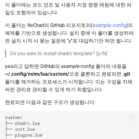
사용자 지정 Linux 커널 빌드
(Rocky Linux)
Configuration Files for
What’s Next After VMware
Unison 사용
Part 4. Database Servers
네비게이션 변경
Getting started with Sparky
Seedbox
GNOME Shell Extensions
이 폴더에는 코드 강조 및 사용자 지정 명령 매핑에 대한 파
Feature Branch Workflow in
및 설치
Authentication
6 Profiles
testing
PHP 와 PHP-FPM
프로세스 관리
필터 작업
Bash - 루프
7 컨테이너 구성 옵션
Simple Gemstone template
Web and Design
Configs 폴더
SELinux 보안
Release 9.5
일도 포함되어 있습니다.
Git
Part 4.1 Database servers
스타일 가이드
GNOME Tweaks
Contribute
Lab 6: Generating the Data
7 Container Configuration
MariaDB
자동 템플릿 생성 - Packer 
Tor Onion Service
백업 및 복원
관리 서버 최적화
Bash - 연습 문제
8 컨테이너 스냅샷
htop - 프로세스 관리
Teams
lspconfig.lua
SSH 퍼블릭과 프라이빗 키
Release 9.4
이 폴더는 NvChad의 GitHub 리포지토리(
example-config
)의
Fork and Branch Git workfl
Encryption Configuration a
Options
Ansible - VMware vSphere
Document versioning using
GNOME Online Accounts
예제를 기반으로 생성됩니다. 설치 중에 이 폴더를 생성하려
Key
Automation
Part 4.2 Database Servers
two remotes
시스템 시작
Working With Jinja Template
Appendix-Practical
9 스냅샷 서버
https - RSA 키 생성
null-ls.lua
Tailscale VPN
Release 9.3
면 설치 시작 시 묻는 질문에 "y"로 대답하기만 하면 됩니다:
Using git pull and git fetch
8 Container Snapshots
MySQL
in Ansible
Examples
Taking Screenshots and
Do you want to install chadrc template? (y/N) :
Lab 7: Bootstrapping the e
Backup & Sync
An expert contribution guid
Recording Screencasts in
작업 관리
10 스냅샷 자동화
Markdow 데모
overrides.lua
CVE hygiene
Release 8.9
Cluster
Adding a remote repositor
9 Snapshot Server
Part 4.3 MariaDB database
GNOME
yes라고 답하면 GitHub의
example-config
폴더의 내용을
using git CLI
Content Management
replication
네트워크 구현
부록 A - 워크스테이션 설정
결론
perl - 검색 및 변경
'iptables' 방화벽 활성화
9.2 출시
~/.config/nvim/lua/custom/
으로 클론하고 완료되면
.git
Lab 8: Bootstrapping the
10 Automating Snapshots
User and group account
폴더를 제거하는 프로세스가 시작됩니다. 이는 구성을 자체
Kubernetes Control Plane
Tracking vs Non-Tracking
Communications
Part 5. Load balancing,
management
소프트웨어 관리
rpaste - Pastebin Tool
FreeRADIUS RADIUS Serve
8.8 출시
버전 관리로 관리할 수 있게 하기 위함입니다.
Branch in Git
caching and proxyfication
Appendix A - Workstation
Lab 9: Bootstrapping the
Containers
Setup
Currency Conversion with
특별 권한
sed - 검색 및 변경
FreeRADIUS RADIUS Serve
9.1 출시
완료되면 다음과 같은 구조가 생성됩니다:
Kubernetes Worker Nodes
Part 5.1 HAProxy
Valuta on GNOME
with MariaDB
Cloud
About systemd
로컬 Rocky 저장소 설정
9.0 출시
custom/

Lab 10: Configuring kubectl
Part 5.2 Varnish
├── chadrc.lua

FreeRADIUS RADIUS Serve
├── init.lua

for Remote Access
Database
with Samba Active Director
Log management
bash - 문자열 색상
8.7 출시
├── plugins.lua

Part 5.3 Squid