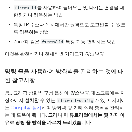
Lab 11: Provisioning Pod
Systemd 서비스 - Python 스
Conclusions
8.6 출시
를 사용하여 들어오는 및 나가는 연결을 제
firewalld
Network Routes
Part 6. Mail servers
결론
크립트
한하거나 허용하는 방법
8.5 버전
특정 IP 주소나 위치에서만 원격으로 로그인할 수 있도
Lab 12: Smoke Test
Part 7. High availability
Test CPU compatibility
록 허용하는 방법
8.4 버전
Lab 13: Cleaning Up
Zone과 같은
특정 기능 관리하는 방법
firewalld
torsocks - Route Traffic Via
Tor/SOCKS5
변경 로그 8
이것은 완전하거나 전체적인 가이드가
아닙니다
.
Write to Physical CD/DVD
명령 줄을 사용하여 방화벽을 관리하는 것에 대
with Xorriso
한 참고사항
음... 그래픽 방화벽 구성 옵션이
있습니다
. 데스크톱에는 저
장소에서 설치할 수 있는
가 있고, 서버에
firewall-config
는
Cockpit을 설치
하여 방화벽 및 기타 여러 항목을 관리하
는 데 도움이 됩니다.
그러나 이 튜토리얼에서는 몇 가지 이
유로 명령 줄 방식을 가르쳐 드리겠습니다
.