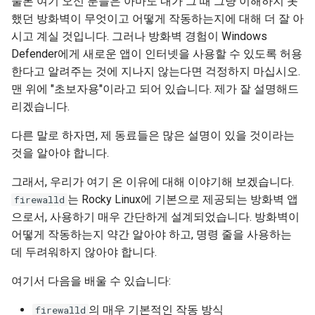
물론 여기 오신 분들은 아마도 내가 그 때 그냥 이해하지 못
(Rocky Linux)
명령어
Configuration Files for
What’s Next After VMware
네비게이션 변경
Getting started with Sparky
Seedbox
Incus Server
6. Troubleshooting cloud-in
Unison 사용
Part 4. Database Servers
GNOME Shell Extensions
했던 방화벽이 무엇이고 어떻게 작동하는지에 대해 더 잘 아
Feature Branch Workflow in
Authentication
testing
PHP 와 PHP-FPM
6 Profiles
Simple Gemstone template
Web and Design
프로세스 관리
필터 작업
Bash - 루프
7 컨테이너 구성 옵션
Marksman
Release 9.5
시고 계실 것입니다. 그러나 방화벽 경험이 Windows
Git
변경 사항 저장
스타일 가이드
Sed, Awk & Grep
7. Contributing
Part 4.1 Database servers
GNOME Tweaks
Defender에게 새로운 앱이 인터넷을 사용할 수 있도록 허용
Lab 6: Generating the Data
자동 템플릿 생성 - Packer -
Tor Onion Service
7 Container Configuration
MariaDB
htop - 프로세스 관리
Teams
백업 및 복원
관리 서버 최적화
Bash - 연습 문제
8 컨테이너 스냅샷
NvChad UI
Release 9.4
Fork and Branch Git workfl
한다고 알려주는 것에 지나지 않는다면 걱정하지 마십시오.
Encryption Configuration a
Ansible - VMware vSphere
Zone 관리
Options
Document versioning using
Security Enhancements
GNOME Online Accounts
Key
맨 위에 "초보자용"이라고 되어 있습니다. 제가 잘 설명해드
two remotes
Part 4.2 Database Servers
https - RSA 키 생성
시스템 시작
Working With Jinja Templat
Appendix-Practical
9 스냅샷 서버
Plugins
Release 9.3
Using git pull and git fetch
리겠습니다.
Zone 관리 명령
8 Container Snapshots
MySQL
Licence
in Ansible
Examples
Taking Screenshots and
Lab 7: Bootstrapping the e
An expert contribution guide
Recording Screencasts in
Markdow 데모
작업 관리
10 스냅샷 자동화
Release 8.9
다른 말로 하자면, 제 동료들은 많은 설명이 있을 것이라는
Cluster
Adding a remote repositor
포트 관리
9 Snapshot Server
Part 4.3 MariaDB database
GNOME
Nvchad
것을 알아야 합니다.
using git CLI
replication
perl - 검색 및 변경
네트워크 구현
부록 A - 워크스테이션 설
9.2 출시
Lab 8: Bootstrapping the
포트 관리 명령
10 Automating Snapshots
User and group account
Web services
그래서, 우리가 여기 온 이유에 대해 이야기해 보겠습니다.
Kubernetes Control Plane
Tracking vs Non-Tracking
Part 5. Load balancing,
management
rpaste - Pastebin Tool
소프트웨어 관리
8.8 출시
는 Rocky Linux에 기본으로 제공되는 방화벽 앱
firewalld
Branch in Git
caching and proxyfication
서비스 관리
Appendix A - Workstation
으로서, 사용하기 매우 간단하게 설계되었습니다. 방화벽이
Lab 9: Bootstrapping the
Setup
Currency Conversion with
sed - 검색 및 변경
특별 권한
9.1 출시
어떻게 작동하는지 약간 알아야 하고, 명령 줄을 사용하는
Kubernetes Worker Nodes
Part 5.1 HAProxy
Valuta on GNOME
서비스 관리 명령어
데 두려워하지 않아야 합니다.
로컬 Rocky 저장소 설정
About systemd
9.0 출시
Lab 10: Configuring kubectl
Part 5.2 Varnish
액세스 제한
여기서 다음을 배울 수 있습니다:
for Remote Access
bash - 문자열 색상
Log management
8.7 출시
의 매우 기본적인 작동 방식
firewalld
Part 5.3 Squid
최종 참고 사항