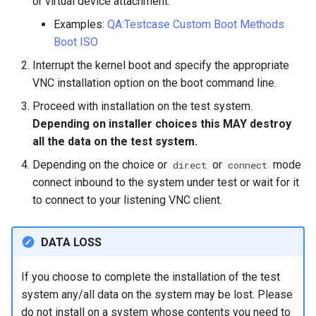
or virtual device attachment.
ISOs
Examples:
QA:Testcase Custom Boot Methods
Boot ISO
Kernel
Interrupt the kernel boot and specify the appropriate
Migrating cgroups v1 to v2 on
VNC installation option on the boot command line.
Rocky Linux
Proceed with installation on the test system.
Depending on installer choices this MAY destroy
Mirror Management
all the data on the test system.
Depending on the choice or
or
mode
Network
direct
connect
connect inbound to the system under test or wait for it
Package Management
to connect to your listening VNC client.
Proxies
DATA LOSS
Repositories
If you choose to complete the installation of the test
system any/all data on the system may be lost. Please
Security
do not install on a system whose contents you need to