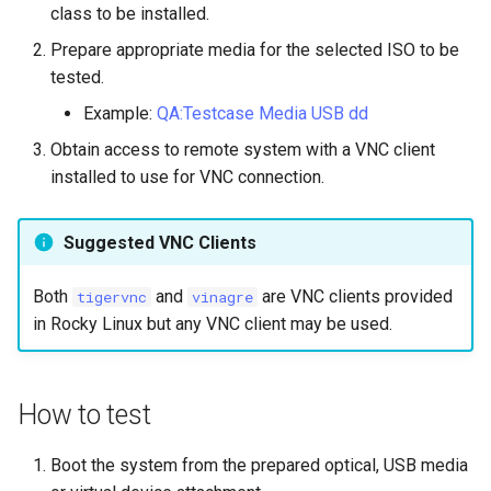
class to be installed.
Lab 11: Provisioning Pod
Desktop
OpenVPN
Systemd 서비스 - Python 스
Conclusions
8.6 출시
Network Routes
Prepare appropriate media for the selected ISO to be
Part 6. Mail servers
크립트
DNS
tested.
SSH Certificate Authorities
8.5 버전
Lab 12: Smoke Test
Part 7. High availability
and Key Signing
Test CPU compatibility
Example:
QA:Testcase Media USB dd
Editors
8.4 버전
Obtain access to remote system with a VNC client
Lab 13: Cleaning Up
Systemd Units Hardening
torsocks - Route Traffic Via
installed to use for VNC connection.
Email
Tor/SOCKS5
변경 로그 8
WireGuard VPN
File Sharing Services
Write to Physical CD/DVD
Suggested VNC Clients
with Xorriso
Filesystems
Both
and
are VNC clients provided
tigervnc
vinagre
in Rocky Linux but any VNC client may be used.
Hardware
HPC
How to test
Interoperability
Boot the system from the prepared optical, USB media