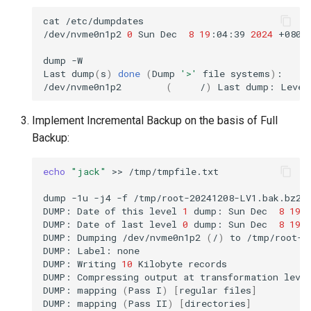
cat
/etc/dumpdates

/dev/nvme0n1p2
0
Sun
Dec
8
19
:04:39
2024
+0800

dump
-W

Last
dump
(
s
)
done
(
Dump
'>'
file
systems
)
:

/dev/nvme0n1p2
(
/
)
Last
dump:
Level
Implement Incremental Backup on the basis of Full
Backup:
echo
"jack"
>>
/tmp/tmpfile.txt

dump
-1u
-j4
-f
/tmp/root-20241208-LV1.bak.bz2
/
DUMP:
Date
of
this
level
1
dump:
Sun
Dec
8
19
:
DUMP:
Date
of
last
level
0
dump:
Sun
Dec
8
19
:
DUMP:
Dumping
/dev/nvme0n1p2
(
/
)
to
/tmp/root-2
DUMP:
Label:
none

DUMP:
Writing
10
Kilobyte
records

DUMP:
Compressing
output
at
transformation
leve
DUMP:
mapping
(
Pass
I
)
[
regular
files
]
DUMP:
mapping
(
Pass
II
)
[
directories
]