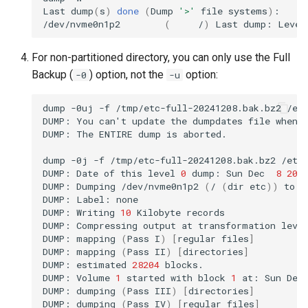
Last
dump
(
s
)
done
(
Dump
'>'
file
systems
)
:

/dev/nvme0n1p2
(
/
)
Last
dump:
Level
For non-partitioned directory, you can only use the Full
Backup (
) option, not the
option:
-0
-u
dump
-0uj
-f
/tmp/etc-full-20241208.bak.bz2
/etc
DUMP:
You
can
'
t
update
the
dumpdates
file
when
DUMP:
The
ENTIRE
dump
is
aborted.

dump
-0j
-f
/tmp/etc-full-20241208.bak.bz2
/etc/
DUMP:
Date
of
this
level
0
dump:
Sun
Dec
8
20
:
DUMP:
Dumping
/dev/nvme0n1p2
(
/
(
dir
etc
))
to
/
DUMP:
Label:
none

DUMP:
Writing
10
Kilobyte
records

DUMP:
Compressing
output
at
transformation
leve
DUMP:
mapping
(
Pass
I
)
[
regular
files
]
DUMP:
mapping
(
Pass
II
)
[
directories
]
DUMP:
estimated
28204
blocks.

DUMP:
Volume
1
started
with
block
1
at:
Sun
Dec
DUMP:
dumping
(
Pass
III
)
[
directories
]
DUMP:
dumping
(
Pass
IV
)
[
regular
files
]