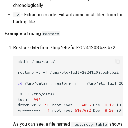
chronologically.
- Extraction mode. Extract some or all files from the
-x
backup file.
Example of using
restore
Restore data from /tmp/etc-full-20241208.bak.bz2 :
mkdir
/tmp/data/

restore
-t
-f
/tmp/etc-full-20241208.bak.bz2

cd
/tmp/data/
;
restore
-r
-f
/tmp/etc-full-2024
ls
-l
/tmp/data/

total
4992
drwxr-xr-x.
90
root
root
4096
Dec
8
17
:13
et
-rw-------
1
root
root
5107632
Dec
8
20
:39
As you can see, a file named
shows
restoresymtable