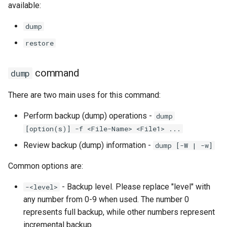
available:
Lab 11: Provisioning Pod
OpenVPN
Systemd 서비스 - Python 스
Conclusions
8.6 출시
Network Routes
Part 6. Mail servers
크립트
dump
SSH Certificate Authorities
8.5 버전
restore
Lab 12: Smoke Test
Part 7. High availability
and Key Signing
Test CPU compatibility
8.4 버전
Lab 13: Cleaning Up
command
dump
Systemd Units Hardening
torsocks - Route Traffic Via
Tor/SOCKS5
변경 로그 8
There are two main uses for this command:
WireGuard VPN
Write to Physical CD/DVD
Perform backup (dump) operations -
dump
with Xorriso
[option(s)] -f <File-Name> <File1> ...
Review backup (dump) information -
dump [-W | -w]
Common options are:
- Backup level. Please replace "level" with
-<level>
any number from 0-9 when used. The number 0
represents full backup, while other numbers represent
incremental backup.