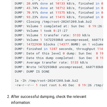
DUMP:
20
.69%
done
at
10133
kB/s,
finished
in
0
:1
DUMP:
43
.74%
done
at
10712
kB/s,
finished
in
0
:1
DUMP:
70
.91%
done
at
11575
kB/s,
finished
in
0
:0
DUMP:
93
.23%
done
at
11415
kB/s,
finished
in
0
:0
DUMP:
Closing
/tmp/root-20241208.bak.bz2

DUMP:
Volume
1
completed
at:
Sun
Dec
8
19
:26:0
DUMP:
Volume
1
took
0
:21:27

DUMP:
Volume
1
transfer
rate:
5133
kB/s

DUMP:
Volume
1
14722930kB
uncompressed,
6607183
DUMP:
14722930
blocks
(
14377
.86MB
)
on
1
volume
(
DUMP:
finished
in
1287
seconds,
throughput
11439
DUMP:
Date
of
this
level
0
dump:
Sun
Dec
8
19
:
DUMP:
Date
this
dump
completed:
Sun
Dec
8
19
:
DUMP:
Average
transfer
rate:
5133
kB/s

DUMP:
Wrote
14722930kB
uncompressed,
6607183kB
DUMP:
DUMP
IS
DONE

ls
-lh
/tmp/root-20241208.bak.bz2

-rw-r--r--
1
root
root
6
.4G
Dec
8
19
:26
After successful dumping, check the relevant
information: