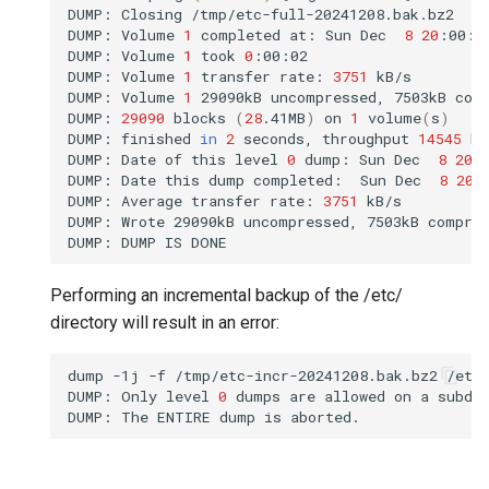
DUMP:
Closing
/tmp/etc-full-20241208.bak.bz2

DUMP:
Volume
1
completed
at:
Sun
Dec
8
20
:00:4
DUMP:
Volume
1
took
0
:00:02

DUMP:
Volume
1
transfer
rate:
3751
kB/s

DUMP:
Volume
1
29090kB
uncompressed,
7503kB
com
DUMP:
29090
blocks
(
28
.41MB
)
on
1
volume
(
s
)
DUMP:
finished
in
2
seconds,
throughput
14545
kB
DUMP:
Date
of
this
level
0
dump:
Sun
Dec
8
20
:
DUMP:
Date
this
dump
completed:
Sun
Dec
8
20
:
DUMP:
Average
transfer
rate:
3751
kB/s

DUMP:
Wrote
29090kB
uncompressed,
7503kB
compre
DUMP:
DUMP
IS
Performing an incremental backup of the /etc/
directory will result in an error:
dump
-1j
-f
/tmp/etc-incr-20241208.bak.bz2
/etc/
DUMP:
Only
level
0
dumps
are
allowed
on
a
subdir
DUMP:
The
ENTIRE
dump
is