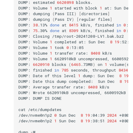
DUMP:
estimated
6620898
blocks.

DUMP:
Volume
1
started
with
block
1
at:
Sun
Dec
DUMP:
dumping
(
Pass
III
)
[
directories
]
DUMP:
dumping
(
Pass
IV
)
[
regular
files
]
DUMP:
38
.13%
done
at
8415
kB/s,
finished
in
0
:08
DUMP:
75
.30%
done
at
8309
kB/s,
finished
in
0
:03
DUMP:
Closing
/tmp/root-20241208-LV1.bak.bz2

DUMP:
Volume
1
completed
at:
Sun
Dec
8
19
:52:0
DUMP:
Volume
1
took
0
:13:05

DUMP:
Volume
1
transfer
rate:
8408
kB/s

DUMP:
Volume
1
6620910kB
uncompressed,
6600592k
DUMP:
6620910
blocks
(
6465
.73MB
)
on
1
volume
(
s
)
DUMP:
finished
in
785
seconds,
throughput
8434
k
DUMP:
Date
of
this
level
1
dump:
Sun
Dec
8
19
:
DUMP:
Date
this
dump
completed:
Sun
Dec
8
19
:
DUMP:
Average
transfer
rate:
8408
kB/s

DUMP:
Wrote
6620910kB
uncompressed,
6600592kB
c
DUMP:
DUMP
IS
DONE

cat
/etc/dumpdates

/dev/nvme0n1p2
0
Sun
Dec
8
19
:04:39
2024
+0800

/dev/nvme0n1p2
1
Sun
Dec
8
19
:38:51
2024
+0800

dump
-W
