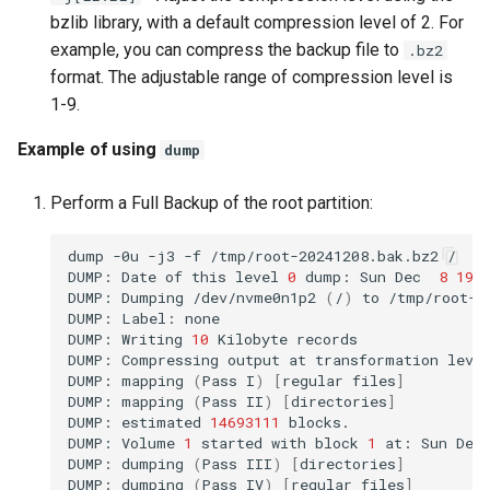
bzlib library, with a default compression level of 2. For
example, you can compress the backup file to
.bz2
format. The adjustable range of compression level is
1-9.
Example of using
dump
Perform a Full Backup of the root partition:
dump
-0u
-j3
-f
/tmp/root-20241208.bak.bz2
/

DUMP:
Date
of
this
level
0
dump:
Sun
Dec
8
19
:
DUMP:
Dumping
/dev/nvme0n1p2
(
/
)
to
/tmp/root-20
DUMP:
Label:
none

DUMP:
Writing
10
Kilobyte
records

DUMP:
Compressing
output
at
transformation
leve
DUMP:
mapping
(
Pass
I
)
[
regular
files
]
DUMP:
mapping
(
Pass
II
)
[
directories
]
DUMP:
estimated
14693111
blocks.

DUMP:
Volume
1
started
with
block
1
at:
Sun
Dec
DUMP:
dumping
(
Pass
III
)
[
directories
]
DUMP:
dumping
(
Pass
IV
)
[
regular
files
]