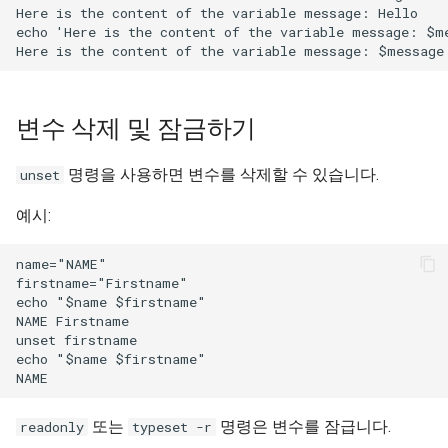
Here is the content of the variable message: Hello

echo 'Here is the content of the variable message: $me
변수 삭제 및 잠금하기
명령을 사용하면 변수를 삭제할 수 있습니다.
unset
예시:
name="NAME"

firstname="Firstname"

echo "$name $firstname"

NAME Firstname

unset firstname

echo "$name $firstname"

또는
명령은 변수를 잠급니다.
readonly
typeset -r