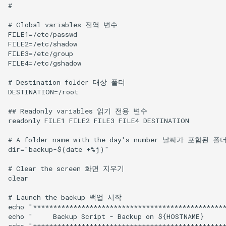
#

# Global variables 전역 변수 

FILE1=/etc/passwd

FILE2=/etc/shadow

FILE3=/etc/group

FILE4=/etc/gshadow

# Destination folder 대상 폴더

DESTINATION=/root

## Readonly variables 읽기 전용 변수

readonly FILE1 FILE2 FILE3 FILE4 DESTINATION

# A folder name with the day's number 날짜가 포함된 폴
dir="backup-$(date +%j)"

# Clear the screen 화면 지우기

clear

# Launch the backup 백업 시작

echo "************************************************
echo "     Backup Script - Backup on ${HOSTNAME}      
echo "************************************************