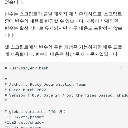
없습니다.
Lab 11: Provisioning Pod
Desktop
OpenVPN
Conclusions
Systemd 서비스 - Python 스
8.6 출시
Network Routes
Part 6. Mail servers
크립트
변수는 스크립트가 끝날 때까지 계속 존재하므로, 스크립트
DNS
SSH Certificate Authorities
8.5 버전
중에 변수의 내용을 변경할 수 있습니다. 내용이 삭제되면
Lab 12: Smoke Test
Part 7. High availability
and Key Signing
Test CPU compatibility
변수는 활성 상태로 유지되지만 아무 내용도 포함하지 않습
Editors
8.4 버전
니다.
Lab 13: Cleaning Up
Systemd Units Hardening
torsocks - Route Traffic Via
셸 스크립트에서 변수의 유형 개념은 가능하지만 매우 드물
Email
Tor/SOCKS5
변경 로그 8
게 사용됩니다. 변수의 내용은 항상 문자나 문자열입니다.
WireGuard VPN
File Sharing Services
Write to Physical CD/DVD
#!/usr/bin/env bash

with Xorriso
Filesystems
#

# Author : Rocky Documentation Team

# Date: March 2022

Hardware
# Version 1.0.0: Save in /root the files passwd, shado
#

HPC
# global variables 전역 변수

FILE1=/etc/passwd

Interoperability
FILE2=/etc/shadow

FILE3=/etc/group
