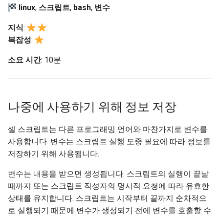
사용자 지정 Linux 커널 빌드
(Rocky Linux)
Configuration Files for
What’s Next After VMware
Unison 사용
Part 4. Database Servers
네비게이션 변경
Getting started with Sparky
Seedbox
GNOME Shell Extensions
linux
,
스크립트
,
bash
,
변수
Feature Branch Workflow in
및 설치
Authentication
6 Profiles
testing
PHP 와 PHP-FPM
프로세스 관리
필터 작업
7 컨테이너 구성 옵션
Marksman
Simple Gemstone template
Web and Design
SELinux 보안
Release 9.5
Git
Part 4.1 Database servers
스타일 가이드
GNOME Tweaks
지식
:
Contribute
Lab 6: Generating the Data
7 Container Configuration
MariaDB
자동 템플릿 생성 - Packer 
Tor Onion Service
백업 및 복원
관리 서버 최적화
8 컨테이너 스냅샷
NvChad UI
htop - 프로세스 관리
Teams
SSH 퍼블릭과 프라이빗 키
Release 9.4
복잡성
:
Fork and Branch Git workfl
Encryption Configuration a
Options
Ansible - VMware vSphere
Document versioning using
GNOME Online Accounts
소요 시간
: 10분
Key
Automation
Part 4.2 Database Servers
two remotes
시스템 시작
Working With Jinja Template
9 스냅샷 서버
Plugins
https - RSA 키 생성
Tailscale VPN
Release 9.3
Using git pull and git fetch
8 Container Snapshots
MySQL
in Ansible
Taking Screenshots and
Lab 7: Bootstrapping the e
Backup & Sync
An expert contribution guid
Recording Screencasts in
작업 관리
10 스냅샷 자동화
Markdow 데모
CVE hygiene
Release 8.9
Cluster
Adding a remote repositor
9 Snapshot Server
Part 4.3 MariaDB database
GNOME
나중에 사용하기 위해 정보 저장
using git CLI
Content Management
replication
네트워크 구현
부록 A - 워크스테이션 설정
perl - 검색 및 변경
'iptables' 방화벽 활성화
9.2 출시
Lab 8: Bootstrapping the
10 Automating Snapshots
User and group account
셸 스크립트는 다른 프로그래밍 언어와 마찬가지로 변수를
Kubernetes Control Plane
Tracking vs Non-Tracking
Communications
Part 5. Load balancing,
management
소프트웨어 관리
rpaste - Pastebin Tool
FreeRADIUS RADIUS Serve
8.8 출시
사용합니다. 변수는 스크립트 실행 도중 필요에 따라 정보를
Branch in Git
caching and proxyfication
Appendix A - Workstation
저장하기 위해 사용됩니다.
Lab 9: Bootstrapping the
Containers
Setup
Currency Conversion with
특별 권한
sed - 검색 및 변경
FreeRADIUS RADIUS Serve
9.1 출시
Kubernetes Worker Nodes
Part 5.1 HAProxy
Valuta on GNOME
with MariaDB
변수는 내용을 받으면 생성됩니다. 스크립트의 실행이 끝날
Cloud
About systemd
로컬 Rocky 저장소 설정
9.0 출시
때까지 또는 스크립트 작성자의 명시적 요청에 따라 유효한
Lab 10: Configuring kubectl
Part 5.2 Varnish
FreeRADIUS RADIUS Serve
상태를 유지합니다. 스크립트는 시작부터 끝까지 순차적으
for Remote Access
Database
with Samba Active Director
Log management
bash - 문자열 색상
8.7 출시
로 실행되기 때문에 변수가 생성되기 전에 변수를 호출할 수
Part 5.3 Squid