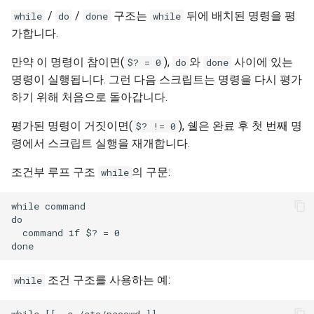
Lab 11: Provisioning Pod
Desktop
/
/
구조는
OpenVPN
뒤에 배치된 명령을 평
Conclusions
Systemd 서비스 - Python 스
while
do
done
while
8.6 출시
Network Routes
Part 6. Mail servers
크립트
가합니다.
DNS
SSH Certificate Authorities
8.5 버전
만약 이 명령이 참이면(
),
와
사이에 있는
$? = 0
do
done
Lab 12: Smoke Test
Part 7. High availability
and Key Signing
Test CPU compatibility
명령이 실행됩니다. 그런 다음 스크립트는 명령을 다시 평가
Editors
8.4 버전
하기 위해 처음으로 돌아갑니다.
Lab 13: Cleaning Up
Systemd Units Hardening
torsocks - Route Traffic Via
Email
Tor/SOCKS5
변경 로그 8
평가된 명령이 거짓이면(
), 쉘은 완료 후 첫 번째 명
$? != 0
WireGuard VPN
령에서 스크립트 실행을 재개합니다.
File Sharing Services
Write to Physical CD/DVD
with Xorriso
조건부 루프 구조
의 구문:
while
Filesystems
while command

do

Hardware
  command if $? = 0

HPC
조건 구조를 사용하는 예:
while
Interoperability
while [[ -e /etc/passwd ]]
