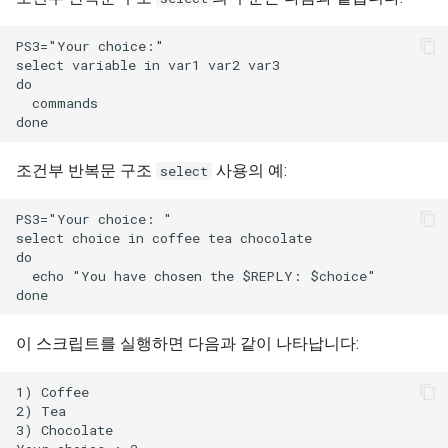
PS3="Your choice:"

select variable in var1 var2 var3

do

  commands

조건부 반복문 구조
사용의 예:
select
PS3="Your choice: "

select choice in coffee tea chocolate

do

  echo "You have chosen the $REPLY: $choice"

이 스크립트를 실행하면 다음과 같이 나타납니다:
1) Coffee

2) Tea

3) Chocolate
