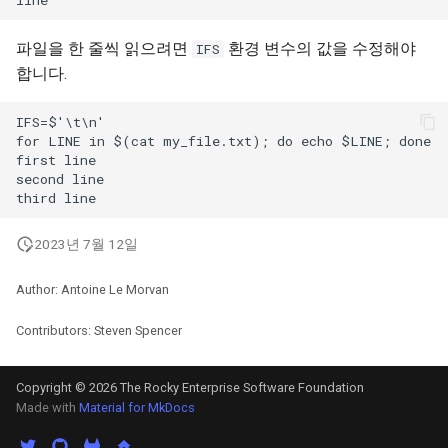
파일을 한 줄씩 읽으려면
환경 변수의 값을 수정해야
IFS
합니다.
IFS=$'\t\n'

for LINE in $(cat my_file.txt); do echo $LINE; done

first line

second line

2023년 7월 12일
Author: Antoine Le Morvan
Contributors: Steven Spencer
Copyright © 2026 The Rocky Enterprise Software Foundation
Made with
Material for MkDocs