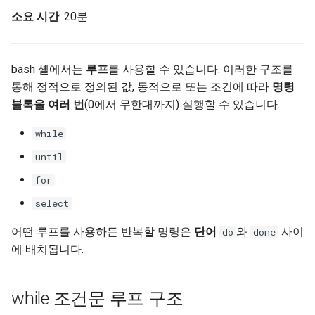
사용자 지정 Linux 커널 빌드
(Rocky Linux)
Configuration Files for
What’s Next After VMware
구조
Unison 사용
Part 4. Database Servers
네비게이션 변경
Getting started with Sparky
Seedbox
GNOME Shell Extensions
소요 시간
: 20분
Feature Branch Workflow in
및 설치
Authentication
6 Profiles
testing
PHP 와 PHP-FPM
프로세스 관리
필터 작업
7 컨테이너 구성 옵션
Marksman
Simple Gemstone template
Web and Design
SELinux 보안
Release 9.5
Git
Part 4.1 Database servers
스타일 가이드
GNOME Tweaks
Contribute
Lab 6: Generating the Data
7 Container Configuration
MariaDB
자동 템플릿 생성 - Packer 
Tor Onion Service
백업 및 복원
관리 서버 최적화
8 컨테이너 스냅샷
NvChad UI
htop - 프로세스 관리
Teams
SSH 퍼블릭과 프라이빗 키
Release 9.4
bash 셸에서는
루프
를 사용할 수 있습니다. 이러한 구조를
Fork and Branch Git workfl
Encryption Configuration a
Options
Ansible - VMware vSphere
Document versioning using
GNOME Online Accounts
통해 정적으로 정의된 값, 동적으로 또는 조건에 따라
명령
Key
Automation
Part 4.2 Database Servers
two remotes
시스템 시작
Working With Jinja Template
9 스냅샷 서버
Plugins
https - RSA 키 생성
Tailscale VPN
Release 9.3
블록을 여러 번
(0에서 무한대까지) 실행할 수 있습니다.
Using git pull and git fetch
8 Container Snapshots
MySQL
in Ansible
Taking Screenshots and
Lab 7: Bootstrapping the e
Backup & Sync
An expert contribution guid
Recording Screencasts in
작업 관리
10 스냅샷 자동화
Markdow 데모
CVE hygiene
Release 8.9
while
Cluster
Adding a remote repositor
9 Snapshot Server
Part 4.3 MariaDB database
GNOME
using git CLI
until
Content Management
replication
네트워크 구현
부록 A - 워크스테이션 설정
perl - 검색 및 변경
'iptables' 방화벽 활성화
9.2 출시
Lab 8: Bootstrapping the
10 Automating Snapshots
User and group account
for
Kubernetes Control Plane
Tracking vs Non-Tracking
Communications
Part 5. Load balancing,
management
소프트웨어 관리
rpaste - Pastebin Tool
FreeRADIUS RADIUS Serve
8.8 출시
select
Branch in Git
caching and proxyfication
Appendix A - Workstation
Lab 9: Bootstrapping the
Containers
Setup
Currency Conversion with
특별 권한
sed - 검색 및 변경
FreeRADIUS RADIUS Serve
9.1 출시
어떤 루프를 사용하든 반복할 명령은
단어
와
사이
do
done
Kubernetes Worker Nodes
Part 5.1 HAProxy
Valuta on GNOME
with MariaDB
에 배치됩니다.
Cloud
About systemd
로컬 Rocky 저장소 설정
9.0 출시
Lab 10: Configuring kubectl
Part 5.2 Varnish
FreeRADIUS RADIUS Serve
for Remote Access
while 조건문 루프 구조
Database
with Samba Active Director
Log management
bash - 문자열 색상
8.7 출시
Part 5.3 Squid