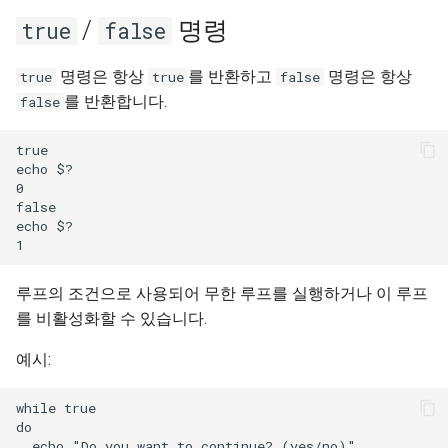
/
명령
true
false
명령은 항상
를 반환하고
명령은 항상
true
true
false
를 반환합니다.
false
true

echo $?

0

false

echo $?

루프의 조건으로 사용되어 무한 루프를 실행하거나 이 루프
를 비활성화할 수 있습니다.
예시:
while true

do

  echo "Do you want to continue? (yes/no)"
