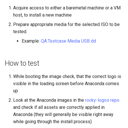
Lab 11: Provisioning Pod
Desktop
OpenVPN
Systemd 서비스 - Python 스
Conclusions
8.6 출시
Acquire access to either a baremetal machine or a VM
Network Routes
Part 6. Mail servers
크립트
host, to install a new machine
DNS
SSH Certificate Authorities
8.5 버전
Prepare appropriate media for the selected ISO to be
Lab 12: Smoke Test
Part 7. High availability
and Key Signing
Test CPU compatibility
tested.
Editors
8.4 버전
Lab 13: Cleaning Up
Example:
QA:Testcase Media USB dd
Systemd Units Hardening
torsocks - Route Traffic Via
Email
Tor/SOCKS5
변경 로그 8
WireGuard VPN
How to test
File Sharing Services
Write to Physical CD/DVD
with Xorriso
Filesystems
While booting the image check, that the correct logo is
visible in the loading screen before Anaconda comes
Hardware
up
Look at the Anaconda images in the
rocky-logos repo
HPC
and check if all assets are correctly applied in
Anaconda (they will generally be visible right away
Interoperability
while going through the install process)