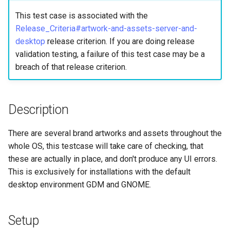
사용자 지정 Linux 커널 빌드
(Rocky Linux)
Configuration Files for
What’s Next After VMware
Incus Server
네비게이션 변경
Getting started with Sparky
Seedbox
Unison 사용
Part 4. Database Servers
GNOME Shell Extensions
Feature Branch Workflow in
및 설치
Manual Install of openQA for
Authentication
testing
PHP 와 PHP-FPM
6 Profiles
This test case is associated with the
Simple Gemstone template
SELinux 보안
프로세스 관리
필터 작업
Bash - 루프
7 컨테이너 구성 옵션
Marksman
Release 9.5
Git
rockylinux
Sed, Awk & Grep
스타일 가이드
Part 4.1 Database servers
GNOME Tweaks
Release_Criteria#artwork-and-assets-server-and-
Contribute
Lab 6: Generating the Data
자동 템플릿 생성 - Packer 
Tor Onion Service
7 Container Configuration
MariaDB
htop - 프로세스 관리
SSH 퍼블릭과 프라이빗 키
백업 및 복원
관리 서버 최적화
Bash - 연습 문제
8 컨테이너 스냅샷
NvChad UI
Release 9.4
desktop
release criterion. If you are doing release
Fork and Branch Git workfl
Encryption Configuration a
Ansible - VMware vSphere
Options
Security Enhancements
Document versioning using
GNOME Online Accounts
validation testing, a failure of this test case may be a
Key
Automation
two remotes
Part 4.2 Database Servers
https - RSA 키 생성
Tailscale VPN
시스템 시작
Working With Jinja Templat
Appendix-Practical
9 스냅샷 서버
Plugins
Release 9.3
breach of that release criterion.
Using git pull and git fetch
8 Container Snapshots
MySQL
Licence
in Ansible
Examples
Taking Screenshots and
Lab 7: Bootstrapping the e
Backup & Sync
An expert contribution guid
Recording Screencasts in
Markdow 데모
CVE hygiene
작업 관리
10 스냅샷 자동화
Release 8.9
Cluster
Adding a remote repositor
9 Snapshot Server
Part 4.3 MariaDB database
GNOME
Nvchad
Description
using git CLI
Content Management
replication
perl - 검색 및 변경
'iptables' 방화벽 활성화
네트워크 구현
부록 A - 워크스테이션 설
9.2 출시
Lab 8: Bootstrapping the
10 Automating Snapshots
User and group account
Web services
There are several brand artworks and assets throughout the
Kubernetes Control Plane
Tracking vs Non-Tracking
Communications
Part 5. Load balancing,
management
rpaste - Pastebin Tool
FreeRADIUS RADIUS Serve
소프트웨어 관리
8.8 출시
whole OS, this testcase will take care of checking, that
Branch in Git
caching and proxyfication
Appendix A - Workstation
these are actually in place, and don't produce any UI errors.
Lab 9: Bootstrapping the
Containers
Setup
Currency Conversion with
sed - 검색 및 변경
FreeRADIUS RADIUS Serve
특별 권한
9.1 출시
This is exclusively for installations with the default
Kubernetes Worker Nodes
Part 5.1 HAProxy
Valuta on GNOME
with MariaDB
desktop environment GDM and GNOME.
Cloud
로컬 Rocky 저장소 설정
About systemd
9.0 출시
Lab 10: Configuring kubectl
Part 5.2 Varnish
FreeRADIUS RADIUS Serve
for Remote Access
Database
with Samba Active Director
bash - 문자열 색상
Log management
8.7 출시
Setup
Part 5.3 Squid