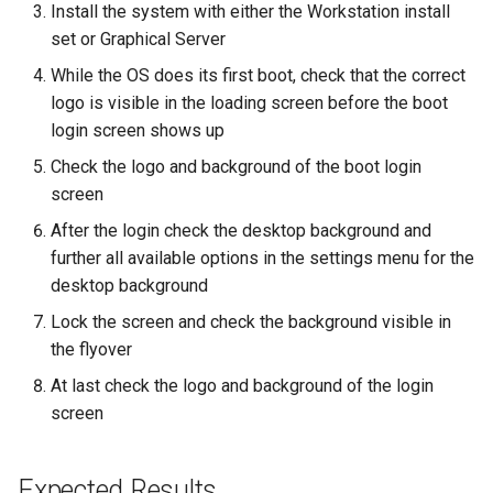
Install the system with either the Workstation install
ISOs
set or Graphical Server
Kernel
While the OS does its first boot, check that the correct
logo is visible in the loading screen before the boot
Migrating cgroups v1 to v2 on
login screen shows up
Rocky Linux
Check the logo and background of the boot login
screen
Mirror Management
After the login check the desktop background and
Network
further all available options in the settings menu for the
desktop background
Package Management
Lock the screen and check the background visible in
the flyover
Proxies
At last check the logo and background of the login
screen
Repositories
Security
Expected Results