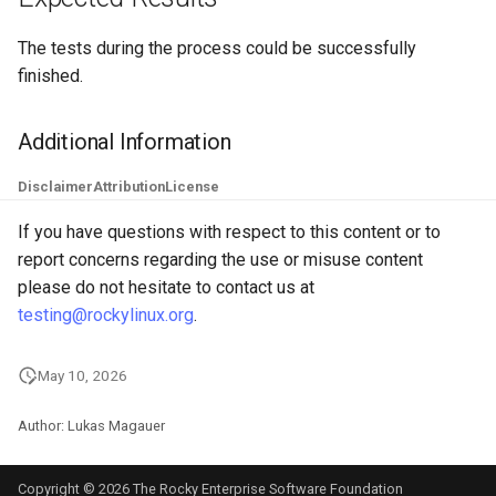
Troubleshooting
The tests during the process could be successfully
finished.
Virtualization
Additional Information
Web
Disclaimer
Attribution
License
If you have questions with respect to this content or to
report concerns regarding the use or misuse content
please do not hesitate to contact us at
testing@rockylinux.org
.
May 10, 2026
Author: Lukas Magauer
Copyright © 2026 The Rocky Enterprise Software Foundation