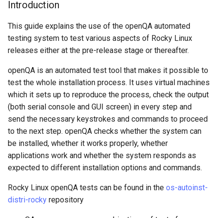
사용자 지정 Linux 커널 빌드
(Rocky Linux)
Configuration Files for
What’s Next After VMware
Incus Server
네비게이션 변경
Getting started with Sparky
Seedbox
Unison 사용
Part 4. Database Servers
GNOME Shell Extensions
Introduction
Feature Branch Workflow in
및 설치
QA:Testcase Custom Boot
Authentication
testing
PHP 와 PHP-FPM
6 Profiles
Simple Gemstone template
Scripts
SELinux 보안
프로세스 관리
필터 작업
Bash - 루프
7 컨테이너 구성 옵션
Marksman
Release 9.5
Git
Methods Boot Iso
This guide explains the use of the openQA automated
Sed, Awk & Grep
스타일 가이드
Part 4.1 Database servers
GNOME Tweaks
Contribute
Lab 6: Generating the Data
testing system to test various aspects of Rocky Linux
자동 템플릿 생성 - Packer 
Tor Onion Service
7 Container Configuration
MariaDB
htop - 프로세스 관리
Using Templates
SSH 퍼블릭과 프라이빗 키
백업 및 복원
관리 서버 최적화
Bash - 연습 문제
8 컨테이너 스냅샷
NvChad UI
Release 9.4
Fork and Branch Git workfl
Testcase Debranding
Encryption Configuration a
Ansible - VMware vSphere
Options
Security Enhancements
releases either at the pre-release stage or thereafter.
Document versioning using
GNOME Online Accounts
Key
Automation
two remotes
Part 4.2 Database Servers
https - RSA 키 생성
Challenge
Tailscale VPN
시스템 시작
Working With Jinja Templat
Appendix-Practical
9 스냅샷 서버
Plugins
Release 9.3
openQA is an automated test tool that makes it possible to
Using git pull and git fetch
QA:Testcase Disk Layouts
8 Container Snapshots
MySQL
Licence
in Ansible
Examples
Taking Screenshots and
test the whole installation process. It uses virtual machines
Lab 7: Bootstrapping the e
Backup & Sync
An expert contribution guid
Recording Screencasts in
Markdow 데모
Machines
CVE hygiene
작업 관리
10 스냅샷 자동화
Release 8.9
which it sets up to reproduce the process, check the output
Cluster
Adding a remote repositor
Testcase Firmware RAID
9 Snapshot Server
Part 4.3 MariaDB database
GNOME
Nvchad
(both serial console and GUI screen) in every step and
using git CLI
Content Management
replication
perl - 검색 및 변경
Medium Types
'iptables' 방화벽 활성화
네트워크 구현
부록 A - 워크스테이션 설
9.2 출시
send the necessary keystrokes and commands to proceed
Lab 8: Bootstrapping the
Testcase Installation
10 Automating Snapshots
User and group account
Web services
to the next step. openQA checks whether the system can
Kubernetes Control Plane
Tracking vs Non-Tracking
Interfaces
Communications
Part 5. Load balancing,
management
rpaste - Pastebin Tool
Test Suites
FreeRADIUS RADIUS Serve
소프트웨어 관리
8.8 출시
be installed, whether it works properly, whether
Branch in Git
caching and proxyfication
Appendix A - Workstation
applications work and whether the system responds as
Lab 9: Bootstrapping the
QA:Testcase Installer Help
Containers
Setup
Currency Conversion with
sed - 검색 및 변경
Job Groups
FreeRADIUS RADIUS Serve
특별 권한
9.1 출시
expected to different installation options and commands.
Kubernetes Worker Nodes
Part 5.1 HAProxy
Valuta on GNOME
with MariaDB
QA:Testcase Installer
Cloud
로컬 Rocky 저장소 설정
Needles
About systemd
9.0 출시
Rocky Linux openQA tests can be found in the
os-autoinst-
Lab 10: Configuring kubectl
Translations
Part 5.2 Varnish
FreeRADIUS RADIUS Serve
distri-rocky
repository
for Remote Access
Database
with Samba Active Director
bash - 문자열 색상
Upstream Documentation
Log management
8.7 출시
QA:Testcase Kickstart
Part 5.3 Squid