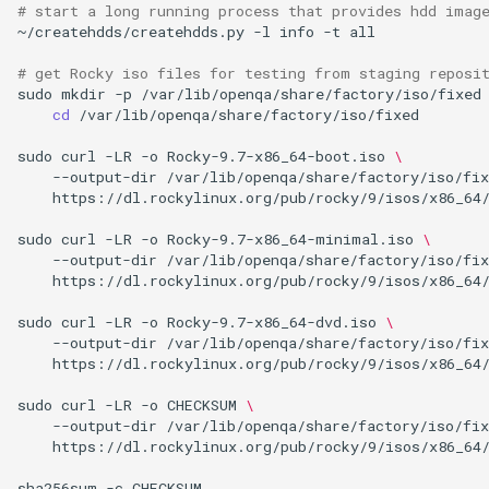
# start a long running process that provides hdd imag
~/createhdds/createhdds.py
-l
info
-t
all

# get Rocky iso files for testing from staging reposi
sudo
mkdir
-p
/var/lib/openqa/share/factory/iso/fixed
cd
/var/lib/openqa/share/factory/iso/fixed

sudo
curl
-LR
-o
Rocky-9.7-x86_64-boot.iso
\
--output-dir
/var/lib/openqa/share/factory/iso/fix
https://dl.rockylinux.org/pub/rocky/9/isos/x86_64/
sudo
curl
-LR
-o
Rocky-9.7-x86_64-minimal.iso
\
--output-dir
/var/lib/openqa/share/factory/iso/fix
https://dl.rockylinux.org/pub/rocky/9/isos/x86_64/
sudo
curl
-LR
-o
Rocky-9.7-x86_64-dvd.iso
\
--output-dir
/var/lib/openqa/share/factory/iso/fix
https://dl.rockylinux.org/pub/rocky/9/isos/x86_64/
sudo
curl
-LR
-o
CHECKSUM
\
--output-dir
/var/lib/openqa/share/factory/iso/fix
https://dl.rockylinux.org/pub/rocky/9/isos/x86_64/
sha256sum
-c
CHECKSUM
