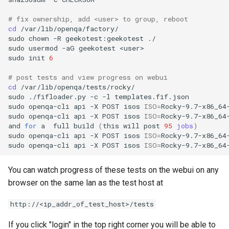
# fix ownership, add <user> to group, reboot
cd
/var/lib/openqa/factory/

sudo
chown
-R
geekotest:geekotest
./

sudo
usermod
-aG
geekotest
<user>

sudo
init
6
# post tests and view progress on webui
cd
/var/lib/openqa/tests/rocky/

sudo
./fifloader.py
-c
-l
templates.fif.json

sudo
openqa-cli
api
-X
POST
isos
ISO
=
Rocky-9.7-x86_64
sudo
openqa-cli
api
-X
POST
isos
ISO
=
Rocky-9.7-x86_64
and
for
a
full
build
(
this
will
post
95
jobs
)
sudo
openqa-cli
api
-X
POST
isos
ISO
=
Rocky-9.7-x86_64
sudo
openqa-cli
api
-X
POST
isos
ISO
=
Rocky-9.7-x86_64
You can watch progress of these tests on the webui on any
browser on the same lan as the test host at
http://<ip_addr_of_test_host>/tests
If you click "login" in the top right corner you will be able to