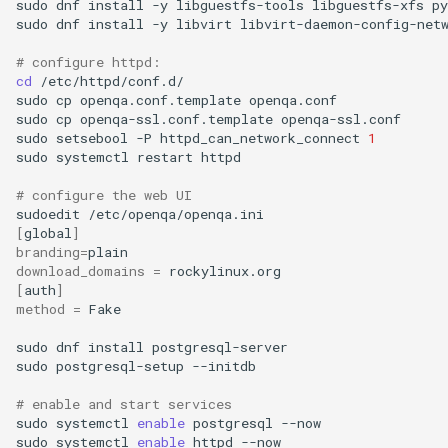
sudo
dnf
install
-y
libguestfs-tools
libguestfs-xfs
py
sudo
dnf
install
-y
libvirt
libvirt-daemon-config-net
QA:Testcase Keyboard
Troubleshooting
Layout
# configure httpd:
Virtualization
cd
/etc/httpd/conf.d/

QA:Testcase Module Streams
sudo
cp
openqa.conf.template
openqa.conf

sudo
cp
openqa-ssl.conf.template
openqa-ssl.conf

Web
sudo
setsebool
-P
httpd_can_network_connect
1
QA:Testcase Multimonitor
sudo
systemctl
restart
httpd

Setup
# configure the web UI
sudoedit
QA:Testcase Basic Package
[
global
]
installs
branding
=
download_domains
=
[
auth
]
QA:Testcase SELinux Errors
method
=
Fake

on Desktop clients
sudo
dnf
install
postgresql-server

QA:Testcase SELinux Errors
sudo
postgresql-setup
--initdb

on Server installations
# enable and start services
sudo
systemctl
enable
postgresql
--now

QA:Testcase System
sudo
systemctl
enable
httpd
--now
