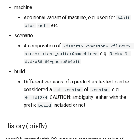
machine
Additional variant of machine, e.g. used for
64bit
etc.
bios
uefi
scenario
A composition of
<distri>-<version>-<flavor>-
e.g.
<arch>-<test_suite>@<machine>
Rocky-9-
dvd-x86_64-gnome@64bit
build
Different versions of a product as tested, can be
considered a
of
, e.g.
sub-version
version
CAUTION: ambiguity: either with the
Build1234
prefix
included or not
build
History (briefly)