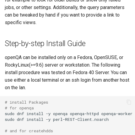
ISOs
jobs, or other settings. Additionally, the query parameters
QA:Testcase Packages No
can be tweaked by hand if you want to provide a link to
Insights
Kernel
specific views.
QA:Testcase Packages No
Migrating cgroups v1 to v2 on
RHSM
Rocky Linux
Step-by-step Install Guide
QA:Testcase Application
Mirror Management
openQA can be installed only on a Fedora, OpenSUSE, or
Functionality
RockyLinux(>=9.6) server or workstation. The following
Network
install procedure was tested on Fedora 40 Server. You can
QA:Testcase Artwork and
use either a local terminal or an ssh login from another host
Assets
Package Management
on the lan.
QA:Testcase GNOME UI
Proxies
# install Packages
Functionality
# for openqa
sudo
dnf
install
-y
openqa
openqa-httpd
openqa-worker
Repositories
sudo
dnf
install
-y
perl-REST-Client.noarch

QA:Testcase Identity
Management
Security
# and for createhdds