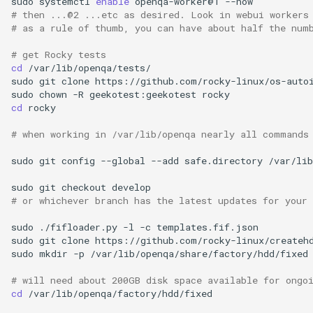
sudo
systemctl
enable
openqa-worker@1
QA:Testcase Vagrant Images
# then ...@2 ...etc as desired. Look in webui workers
# as a rule of thumb, you can have about half the num
# get Rocky tests
cd
/var/lib/openqa/tests/

sudo
git
clone
https://github.com/rocky-linux/os-auto
sudo
chown
-R
geekotest:geekotest
cd
rocky

# when working in /var/lib/openqa nearly all commands
sudo
git
config
--global
--add
safe.directory
/var/lib
sudo
git
checkout
# or whichever branch has the latest updates for your 
sudo
./fifloader.py
-l
-c
templates.fif.json

sudo
git
clone
https://github.com/rocky-linux/createh
sudo
mkdir
-p
/var/lib/openqa/share/factory/hdd/fixed

# will need about 200GB disk space available for ongo
cd
/var/lib/openqa/factory/hdd/fixed
