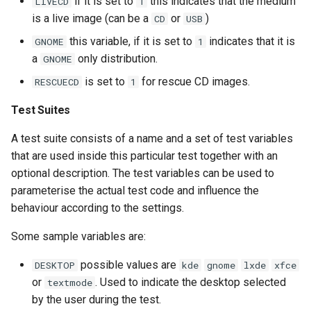
if it is set to
this indicates that the medium
LIVECD
1
is a live image (can be a
or
)
CD
USB
this variable, if it is set to
indicates that it is
GNOME
1
a
only distribution.
GNOME
is set to
for rescue CD images.
RESCUECD
1
Test Suites
A test suite consists of a name and a set of test variables
that are used inside this particular test together with an
optional description. The test variables can be used to
parameterise the actual test code and influence the
behaviour according to the settings.
Some sample variables are:
possible values are
DESKTOP
kde
gnome
lxde
xfce
or
. Used to indicate the desktop selected
textmode
by the user during the test.