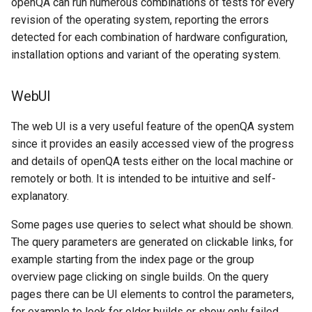
openQA can run numerous combinations of tests for every
Lab 11: Provisioning Pod
Installation
Desktop
OpenVPN
Systemd 서비스 - Python 스
Glossary
Conclusions
8.6 출시
revision of the operating system, reporting the errors
Network Routes
Part 6. Mail servers
크립트
detected for each combination of hardware configuration,
QA:Testcase Media File
DNS
SSH Certificate Authorities
History (briefly)
8.5 버전
installation options and variant of the operating system.
Lab 12: Smoke Test
Conflicts
Part 7. High availability
and Key Signing
Test CPU compatibility
Editors
Attribution
8.4 버전
WebUI
Lab 13: Cleaning Up
QA:Testcase Media
Systemd Units Hardening
torsocks - Route Traffic Via
Repoclosure
Email
Tor/SOCKS5
References
변경 로그 8
The web UI is a very useful feature of the openQA system
WireGuard VPN
since it provides an easily accessed view of the progress
QA:Testcase Media USB dd
File Sharing Services
Write to Physical CD/DVD
Revision History
and details of openQA tests either on the local machine or
with Xorriso
remotely or both. It is intended to be intuitive and self-
QA:Testcase Minimal
Filesystems
explanatory.
Installation
Hardware
Some pages use queries to select what should be shown.
QA:Testcase Network
The query parameters are generated on clickable links, for
Attached Storage
HPC
example starting from the index page or the group
overview page clicking on single builds. On the query
QA:Testcase Packages and
Interoperability
pages there can be UI elements to control the parameters,
Installer Sources
for example to look for older builds or show only failed