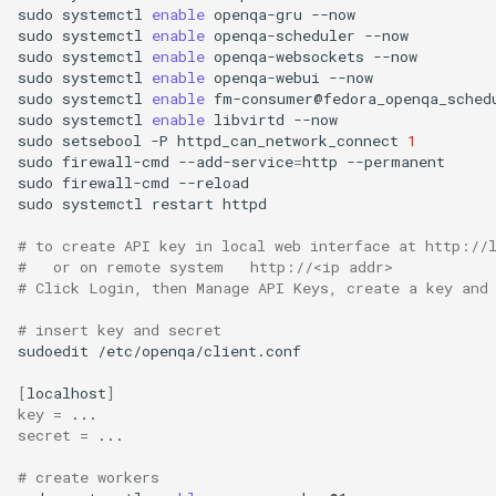
sudo
systemctl
enable
openqa-gru
--now

Services
sudo
systemctl
enable
openqa-scheduler
--now

sudo
systemctl
enable
openqa-websockets
--now

QA:Testcase RDP Graphics
sudo
systemctl
enable
openqa-webui
--now

Mode
sudo
systemctl
enable
fm-consumer@fedora_openqa_sched
sudo
systemctl
enable
libvirtd
--now

sudo
setsebool
-P
httpd_can_network_connect
1
QA:Testcase Media Repo
sudo
firewall-cmd
--add-service
=
http
--permanent

Compare
sudo
firewall-cmd
--reload

sudo
systemctl
restart
httpd

QA:Testcase Storage Volume
# to create API key in local web interface at http://
Resize
#   or on remote system   http://<ip addr>
# Click Login, then Manage API Keys, create a key and
QA:Testcase Template
# insert key and secret
sudoedit
/etc/openqa/client.conf

QA:Testcase Update Image
[
localhost
]
key
=
QA:Testcase VNC Graphics
secret
=
...

Mode
# create workers