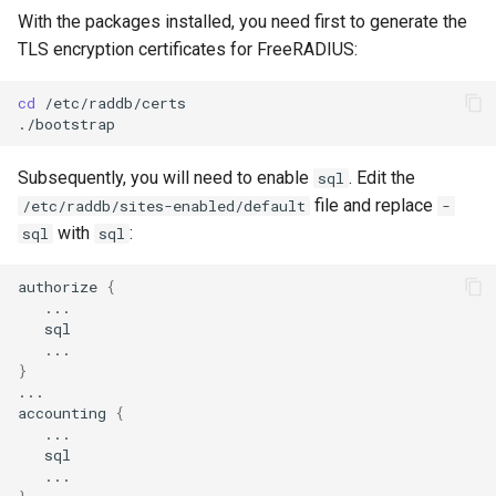
With the packages installed, you need first to generate the
TLS encryption certificates for FreeRADIUS:
cd
/etc/raddb/certs

Subsequently, you will need to enable
. Edit the
sql
file and replace
/etc/raddb/sites-enabled/default
-
with
:
sql
sql
authorize
{
}
...

accounting
{