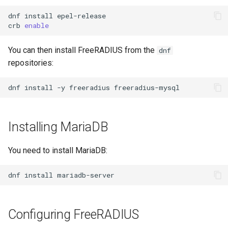
Lab 11: Provisioning Pod
Systemd 서비스 - Python 스
Conclusions
8.6 출시
dnf
install
epel-release

Network Routes
Part 6. Mail servers
크립트
crb
enable
8.5 버전
Lab 12: Smoke Test
Part 7. High availability
Test CPU compatibility
You can then install FreeRADIUS from the
dnf
8.4 버전
repositories:
Lab 13: Cleaning Up
torsocks - Route Traffic Via
Tor/SOCKS5
변경 로그 8
dnf
install
-y
freeradius
Write to Physical CD/DVD
with Xorriso
Installing MariaDB
You need to install MariaDB:
dnf
install
Configuring FreeRADIUS