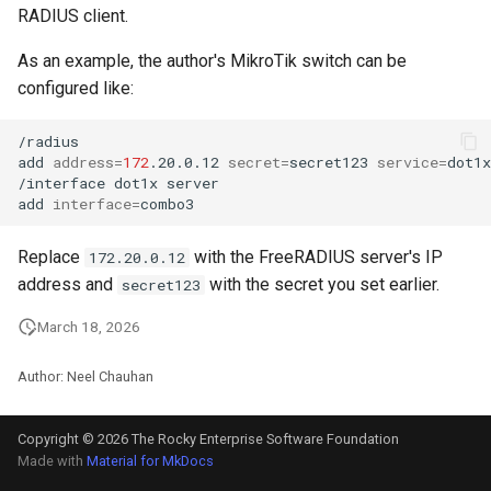
RADIUS client.
As an example, the author's MikroTik switch can be
configured like:
/radius

add
address
=
172
.20.0.12
secret
=
secret123
service
=
dot1x

/interface
dot1x
server

add
interface
=
Replace
with the FreeRADIUS server's IP
172.20.0.12
address and
with the secret you set earlier.
secret123
March 18, 2026
Author: Neel Chauhan
Copyright © 2026 The Rocky Enterprise Software Foundation
Made with
Material for MkDocs