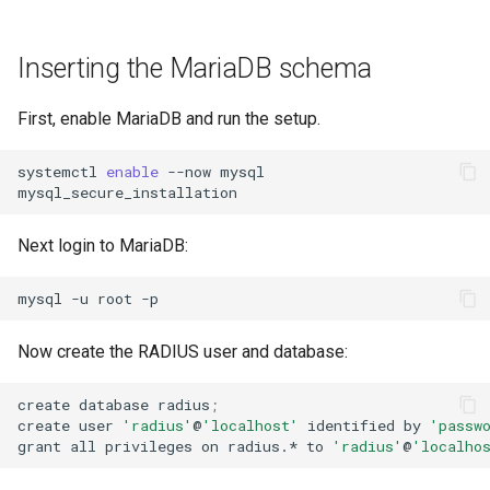
Inserting the MariaDB schema
First, enable MariaDB and run the setup.
systemctl
enable
--now
mysql

Next login to MariaDB:
mysql
-u
root
Now create the RADIUS user and database:
create
database
radius
;
create
user
'radius'
@
'localhost'
identified
by
'passw
grant
all
privileges
on
radius.*
to
'radius'
@
'localho