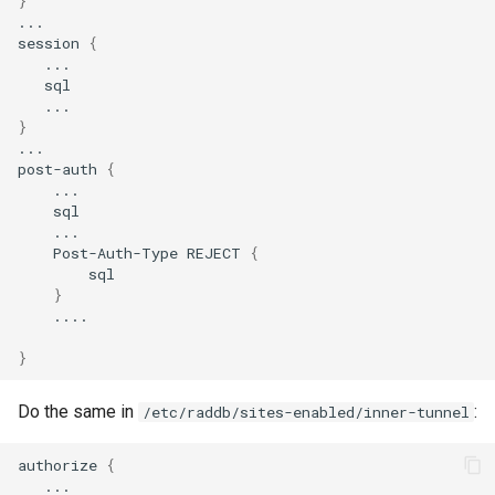
}
...

session
{
}
...

post-auth
{
Post-Auth-Type
REJECT
{
}
....

}
Do the same in
:
/etc/raddb/sites-enabled/inner-tunnel
authorize
{