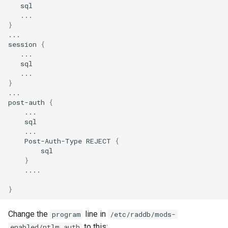
}
...

session
{
}
...

post-auth
{
Post-Auth-Type
REJECT
{
}
....

}
Change the
line in
program
/etc/raddb/mods-
to this:
enabled/ntlm_auth