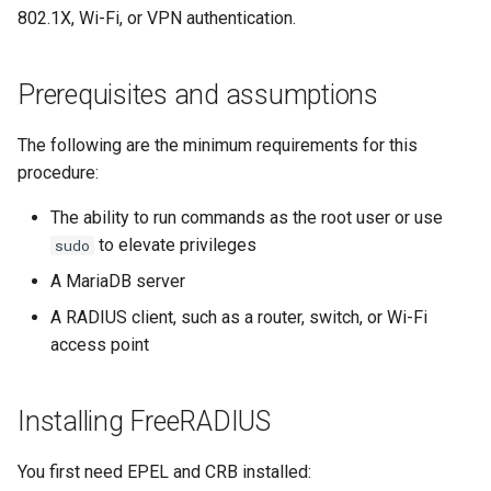
(Rocky Linux)
Configuration Files for
What’s Next After VMware
네비게이션 변경
Getting started with Sparky
Seedbox
Incus Server
6. Troubleshooting cloud-in
Unison 사용
Part 4. Database Servers
GNOME Shell Extensions
802.1X, Wi-Fi, or VPN authentication.
Feature Branch Workflow in
Authentication
testing
Creating users
PHP 와 PHP-FPM
6 Profiles
Simple Gemstone template
Web and Design
프로세스 관리
필터 작업
Bash - 루프
7 컨테이너 구성 옵션
Marksman
Release 9.5
Git
스타일 가이드
Sed, Awk & Grep
7. Contributing
Part 4.1 Database servers
GNOME Tweaks
Lab 6: Generating the Data
자동 템플릿 생성 - Packer -
Enabling FreeRADIUS
Tor Onion Service
7 Container Configuration
MariaDB
htop - 프로세스 관리
Teams
백업 및 복원
관리 서버 최적화
Bash - 연습 문제
8 컨테이너 스냅샷
NvChad UI
Release 9.4
Prerequisites and assumptions
Fork and Branch Git workfl
Encryption Configuration a
Ansible - VMware vSphere
Options
Document versioning using
Security Enhancements
GNOME Online Accounts
Key
two remotes
Configuring RADIUS on a
Part 4.2 Database Servers
https - RSA 키 생성
시스템 시작
Working With Jinja Templat
Appendix-Practical
9 스냅샷 서버
Plugins
Release 9.3
The following are the minimum requirements for this
Using git pull and git fetch
switch
8 Container Snapshots
MySQL
Licence
in Ansible
Examples
Taking Screenshots and
procedure:
Lab 7: Bootstrapping the e
An expert contribution guide
Recording Screencasts in
Markdow 데모
작업 관리
10 스냅샷 자동화
Release 8.9
The ability to run commands as the root user or use
Cluster
Adding a remote repositor
9 Snapshot Server
Part 4.3 MariaDB database
GNOME
Nvchad
using git CLI
to elevate privileges
sudo
replication
perl - 검색 및 변경
네트워크 구현
부록 A - 워크스테이션 설
9.2 출시
Lab 8: Bootstrapping the
10 Automating Snapshots
User and group account
Web services
A MariaDB server
Kubernetes Control Plane
Tracking vs Non-Tracking
Part 5. Load balancing,
management
rpaste - Pastebin Tool
소프트웨어 관리
8.8 출시
A RADIUS client, such as a router, switch, or Wi-Fi
Branch in Git
caching and proxyfication
Appendix A - Workstation
access point
Lab 9: Bootstrapping the
Setup
Currency Conversion with
sed - 검색 및 변경
특별 권한
9.1 출시
Kubernetes Worker Nodes
Part 5.1 HAProxy
Valuta on GNOME
로컬 Rocky 저장소 설정
About systemd
9.0 출시
Installing FreeRADIUS
Lab 10: Configuring kubectl
Part 5.2 Varnish
for Remote Access
bash - 문자열 색상
Log management
8.7 출시
You first need EPEL and CRB installed:
Part 5.3 Squid