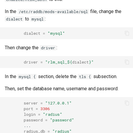
In the
file, change the
/etc/raddb/mods-available/sql
to
:
dialect
mysql
dialect
=
"mysql"
Then change the
:
driver
driver
=
"rlm_sql_
${
dialect
}
"
In the
section, delete the
subsection.
mysql {
tls {
Then, set the database name, username and password:
server
=
"127.0.0.1"
port
=
3306
login
=
"radius"
password
=
"password"
radius_db
=
"radius"