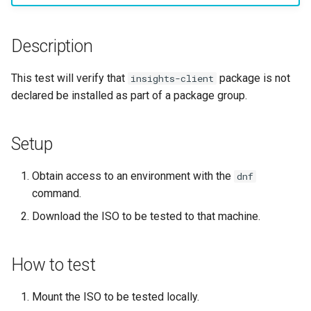
사용자 지정 Linux 커널 빌드
(Rocky Linux)
Configuration Files for
What’s Next After VMware
Incus Server
네비게이션 변경
Getting started with Sparky
Seedbox
Unison 사용
Part 4. Database Servers
GNOME Shell Extensions
Feature Branch Workflow in
및 설치
Manual Install of openQA for
Authentication
testing
PHP 와 PHP-FPM
6 Profiles
Simple Gemstone template
SELinux 보안
프로세스 관리
필터 작업
Bash - 루프
7 컨테이너 구성 옵션
Marksman
Release 9.5
Git
rockylinux
Sed, Awk & Grep
스타일 가이드
Part 4.1 Database servers
GNOME Tweaks
Description
Contribute
Lab 6: Generating the Data
자동 템플릿 생성 - Packer 
Tor Onion Service
7 Container Configuration
MariaDB
htop - 프로세스 관리
SSH 퍼블릭과 프라이빗 키
백업 및 복원
관리 서버 최적화
Bash - 연습 문제
8 컨테이너 스냅샷
NvChad UI
Release 9.4
Fork and Branch Git workfl
Encryption Configuration a
Ansible - VMware vSphere
Options
Security Enhancements
Document versioning using
GNOME Online Accounts
This test will verify that
package is not
insights-client
Key
Automation
two remotes
Part 4.2 Database Servers
https - RSA 키 생성
Tailscale VPN
시스템 시작
Working With Jinja Templat
Appendix-Practical
9 스냅샷 서버
Plugins
Release 9.3
declared be installed as part of a package group.
Using git pull and git fetch
8 Container Snapshots
MySQL
Licence
in Ansible
Examples
Taking Screenshots and
Lab 7: Bootstrapping the e
Backup & Sync
An expert contribution guid
Recording Screencasts in
Markdow 데모
CVE hygiene
작업 관리
10 스냅샷 자동화
Release 8.9
Cluster
Adding a remote repositor
9 Snapshot Server
Part 4.3 MariaDB database
GNOME
Nvchad
Setup
using git CLI
Content Management
replication
perl - 검색 및 변경
'iptables' 방화벽 활성화
네트워크 구현
부록 A - 워크스테이션 설
9.2 출시
Lab 8: Bootstrapping the
10 Automating Snapshots
User and group account
Web services
Obtain access to an environment with the
dnf
Kubernetes Control Plane
Tracking vs Non-Tracking
Communications
Part 5. Load balancing,
management
rpaste - Pastebin Tool
FreeRADIUS RADIUS Serve
소프트웨어 관리
8.8 출시
command.
Branch in Git
caching and proxyfication
Appendix A - Workstation
Download the ISO to be tested to that machine.
Lab 9: Bootstrapping the
Containers
Setup
Currency Conversion with
sed - 검색 및 변경
FreeRADIUS RADIUS Serve
특별 권한
9.1 출시
Kubernetes Worker Nodes
Part 5.1 HAProxy
Valuta on GNOME
with MariaDB
Cloud
로컬 Rocky 저장소 설정
About systemd
9.0 출시
How to test
Lab 10: Configuring kubectl
Part 5.2 Varnish
FreeRADIUS RADIUS Serve
for Remote Access
Database
with Samba Active Director
bash - 문자열 색상
Log management
8.7 출시
Mount the ISO to be tested locally.
Part 5.3 Squid