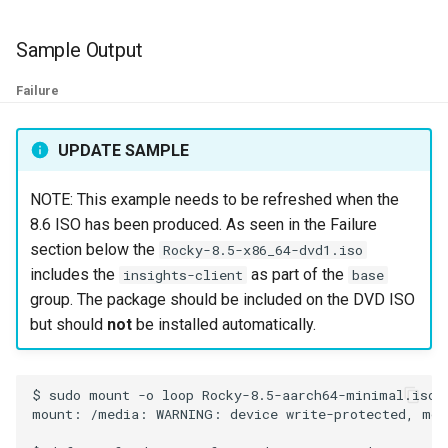
ISOs
Sample Output
Kernel
Failure
Migrating cgroups v1 to v2 on
Rocky Linux
UPDATE SAMPLE
Mirror Management
NOTE: This example needs to be refreshed when the
8.6 ISO has been produced. As seen in the Failure
Network
section below the
Rocky-8.5-x86_64-dvd1.iso
includes the
as part of the
insights-client
base
Package Management
group. The package should be included on the DVD ISO
but should
not
be installed automatically.
Proxies
Repositories
$
sudo
mount
-o
loop
Rocky-8.5-aarch64-minimal.iso
mount:
/media:
WARNING:
device
write-protected,
mou
Security