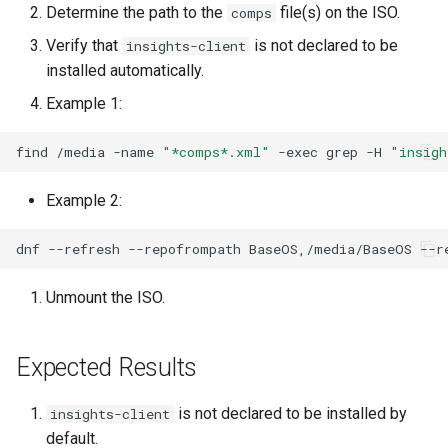
Determine the path to the
file(s) on the ISO.
comps
Lab 11: Provisioning Pod
Desktop
OpenVPN
Systemd 서비스 - Python 스
Conclusions
8.6 출시
Network Routes
Verify that
is not declared to be
Part 6. Mail servers
insights-client
크립트
DNS
installed automatically.
SSH Certificate Authorities
8.5 버전
Lab 12: Smoke Test
Part 7. High availability
and Key Signing
Test CPU compatibility
Example 1:
Editors
8.4 버전
Lab 13: Cleaning Up
Systemd Units Hardening
torsocks - Route Traffic Via
find
/media
-name
"*comps*.xml"
-exec
grep
-H
"insigh
Email
Tor/SOCKS5
변경 로그 8
WireGuard VPN
Example 2:
File Sharing Services
Write to Physical CD/DVD
with Xorriso
dnf
--refresh
--repofrompath
BaseOS,/media/BaseOS
--r
Filesystems
Unmount the ISO.
Hardware
Expected Results
HPC
Interoperability
is not declared to be installed by
insights-client
default.