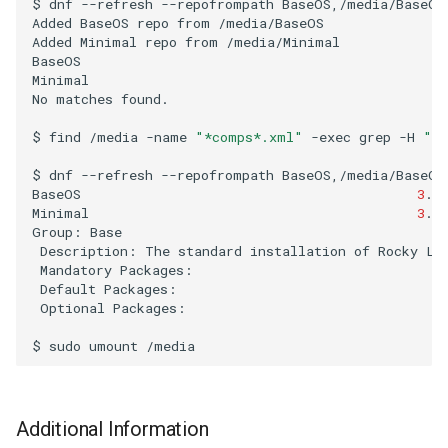
$
dnf
--refresh
--repofrompath
BaseOS,/media/BaseOS
Added
BaseOS
repo
from
/media/BaseOS

Troubleshooting
Added
Minimal
repo
from
/media/Minimal

BaseOS
Minimal
Virtualization
No
matches
found.

Web
$
find
/media
-name
"*comps*.xml"
-exec
grep
-H
"in
$
dnf
--refresh
--repofrompath
BaseOS,/media/BaseOS
BaseOS
3
.8
Minimal
3
.7
Group:
Description:
The
standard
installation
of
Rocky
Mandatory
Default
Optional
Packages:

$
sudo
umount
Additional Information