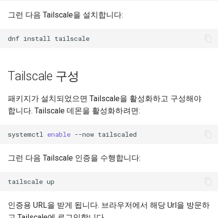
Lab 11: Provisioning Pod
Systemd 서비스 - Python 스
Conclusions
8.6 출시
그런 다음 Tailscale을 설치합니다:
Network Routes
Part 6. Mail servers
크립트
8.5 버전
dnf
install
Lab 12: Smoke Test
Part 7. High availability
Test CPU compatibility
8.4 버전
Lab 13: Cleaning Up
torsocks - Route Traffic Via
Tailscale 구성
Tor/SOCKS5
변경 로그 8
패키지가 설치되었으면 Tailscale을 활성화하고 구성해야
Write to Physical CD/DVD
합니다. Tailscale 데몬을 활성화하려면:
with Xorriso
systemctl
enable
--now
그런 다음 Tailscale 인증을 수행합니다:
tailscale
인증용 URL을 받게 됩니다. 브라우저에서 해당 Url을 방문하
고 Tailscale에 로그인합니다.