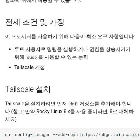
방화벽 뒤에서 작동할 수 있습니다.
(Rocky Linux)
Configuration Files for
What’s Next After VMware
네비게이션 변경
Getting started with Sparky
Seedbox
Incus Server
6. Troubleshooting cloud-in
Unison 사용
Part 4. Database Servers
GNOME Shell Extensions
Feature Branch Workflow in
Authentication
testing
PHP 와 PHP-FPM
6 Profiles
Simple Gemstone template
Web and Design
프로세스 관리
필터 작업
Bash - 루프
7 컨테이너 구성 옵션
Marksman
Release 9.5
Git
스타일 가이드
Sed, Awk & Grep
7. Contributing
Part 4.1 Database servers
GNOME Tweaks
전제 조건 및 가정
Lab 6: Generating the Data
자동 템플릿 생성 - Packer -
Tor Onion Service
7 Container Configuration
MariaDB
htop - 프로세스 관리
Teams
백업 및 복원
관리 서버 최적화
Bash - 연습 문제
8 컨테이너 스냅샷
NvChad UI
Release 9.4
Fork and Branch Git workfl
Encryption Configuration a
Ansible - VMware vSphere
Options
Document versioning using
Security Enhancements
GNOME Online Accounts
이 프로시저를 사용하기 위해 다음이 최소 요구 사항입니다:
Key
two remotes
Part 4.2 Database Servers
https - RSA 키 생성
시스템 시작
Working With Jinja Templat
Appendix-Practical
9 스냅샷 서버
Plugins
Release 9.3
Using git pull and git fetch
8 Container Snapshots
MySQL
Licence
in Ansible
Examples
Taking Screenshots and
루트 사용자로 명령을 실행하거나 권한을 상승시키기
Lab 7: Bootstrapping the e
An expert contribution guide
Recording Screencasts in
Markdow 데모
작업 관리
10 스냅샷 자동화
Release 8.9
위해
를 사용할 수 있는 능력
sudo
Cluster
Adding a remote repositor
9 Snapshot Server
Part 4.3 MariaDB database
GNOME
Nvchad
Tailscale 계정
using git CLI
replication
perl - 검색 및 변경
네트워크 구현
부록 A - 워크스테이션 설
9.2 출시
Lab 8: Bootstrapping the
10 Automating Snapshots
User and group account
Web services
Kubernetes Control Plane
Tracking vs Non-Tracking
Part 5. Load balancing,
management
rpaste - Pastebin Tool
소프트웨어 관리
8.8 출시
Tailscale 설치
Branch in Git
caching and proxyfication
Appendix A - Workstation
Lab 9: Bootstrapping the
Setup
Currency Conversion with
sed - 검색 및 변경
특별 권한
9.1 출시
Tailscale을 설치하려면 먼저
저장소를 추가해야 합니
dnf
Kubernetes Worker Nodes
Part 5.1 HAProxy
Valuta on GNOME
다 (참고: 만약 Rocky Linux 8.x를 사용 중이라면, 8로 대체하
로컬 Rocky 저장소 설정
About systemd
9.0 출시
세요):
Lab 10: Configuring kubectl
Part 5.2 Varnish
for Remote Access
bash - 문자열 색상
Log management
8.7 출시
dnf
config-manager
--add-repo
Part 5.3 Squid